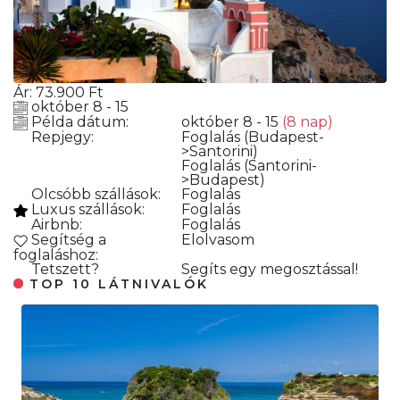
Ár:
73.900
Ft
október 8 - 15
Példa dátum:
október 8 - 15
(8 nap)
Repjegy:
Foglalás
(Budapest-
>Santorini)
Foglalás
(Santorini-
>Budapest)
Olcsóbb szállások:
Foglalás
Luxus szállások:
Foglalás
Airbnb:
Foglalás
Segítség a
Elolvasom
foglaláshoz:
Tetszett?
Segíts egy megosztással!
TOP 10 LÁTNIVALÓK