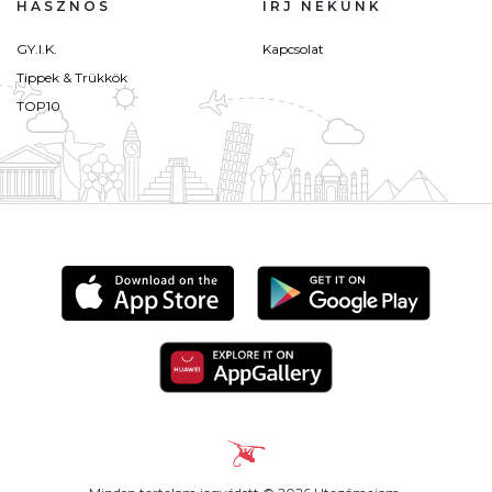
HASZNOS
ÍRJ NEKÜNK
GY.I.K.
Kapcsolat
Tippek & Trükkök
TOP10