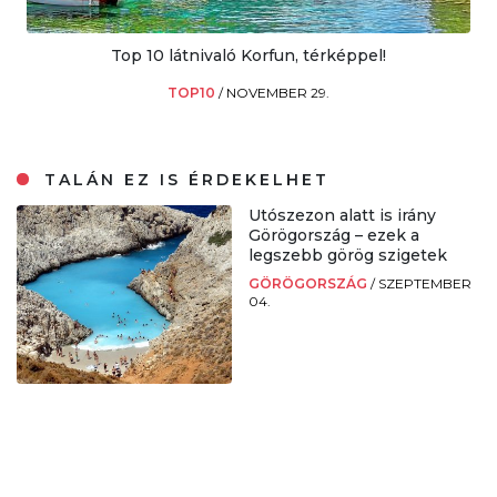
Top 10 látnivaló Korfun, térképpel!
TOP10
/
NOVEMBER 29.
TALÁN EZ IS ÉRDEKELHET
Utószezon alatt is irány
Görögország – ezek a
legszebb görög szigetek
GÖRÖGORSZÁG
/
SZEPTEMBER
04.