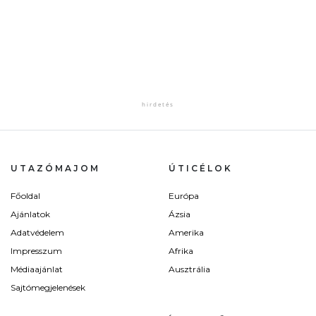
UTAZÓMAJOM
ÚTICÉLOK
Főoldal
Európa
Ajánlatok
Ázsia
Adatvédelem
Amerika
Impresszum
Afrika
Médiaajánlat
Ausztrália
Sajtómegjelenések