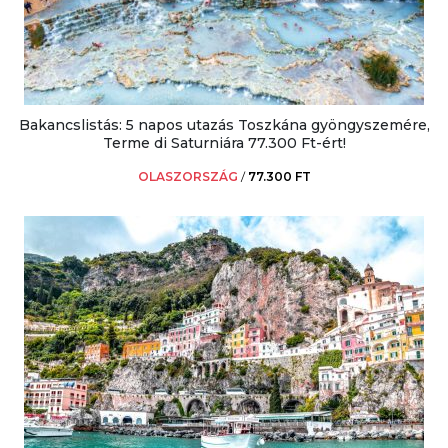
Bakancslistás: 5 napos utazás Toszkána gyöngyszemére,
Terme di Saturniára 77.300 Ft-ért!
OLASZORSZÁG
/
77.300 FT