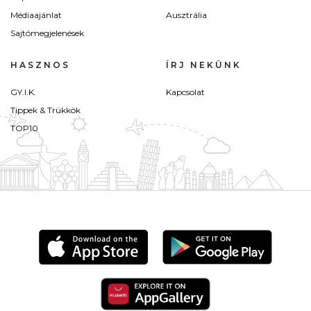
Médiaajánlat
Ausztrália
Sajtómegjelenések
HASZNOS
ÍRJ NEKÜNK
GY.I.K.
Kapcsolat
Tippek & Trükkök
TOP10