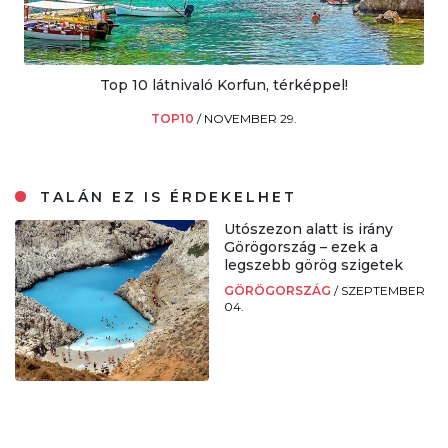
Top 10 látnivaló Korfun, térképpel!
TOP10
/
NOVEMBER 29.
TALÁN EZ IS ÉRDEKELHET
Utószezon alatt is irány
Görögország – ezek a
legszebb görög szigetek
GÖRÖGORSZÁG
/
SZEPTEMBER
04.