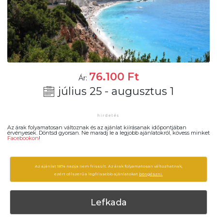
76.100
Ft
Ár:
július 25 - augusztus 1
Az árak folyamatosan változnak és az ajánlat kiírásanak időpontjában
érvényesek. Döntsd gyorsan. Ne maradj le a legjobb ajánlatokról, kövess minket
Facebookon
!
Az ajánlat 1874 napja nem frissült. Az árak folyamatosan változhatnak,
ezért célszerű a legfrissebb ajánlatokat
böngészni.
Lefkada