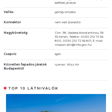
belföldi járatok
Vallás
görög-ortodox
Konnektor
nem kell átalakító
Nagykövetség
Cím: 38, Vasileos Konstantinou 116
35 Athén, Telefon: 0030 210 72 56
800, 0030 210 72 56 801, E-mail:
mission.ath@mfa.gov.hu
Csapvíz
Igen
Közvetlen fapados járatok
ryanair, Wizz Air
Budapestről
TOP 10 LÁTNIVALÓK