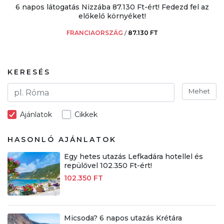
6 napos látogatás Nizzába 87.130 Ft-ért! Fedezd fel az
előkelő környéket!
FRANCIAORSZÁG
/
87.130 FT
KERESÉS
Mehet
Ajánlatok
Cikkek
HASONLÓ AJÁNLATOK
Egy hetes utazás Lefkadára hotellel és
repülővel 102.350 Ft-ért!
102.350 FT
Micsoda? 6 napos utazás Krétára