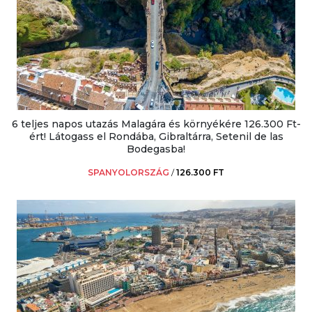
6 teljes napos utazás Malagára és környékére 126.300 Ft-
ért! Látogass el Rondába, Gibraltárra, Setenil de las
Bodegasba!
SPANYOLORSZÁG
/
126.300 FT