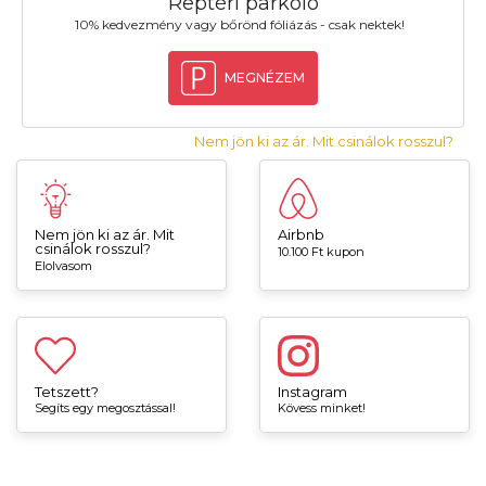
Reptéri parkoló
10% kedvezmény vagy bőrönd fóliázás - csak nektek!
MEGNÉZEM
Nem jön ki az ár. Mit csinálok rosszul?
Nem jön ki az ár. Mit
Airbnb
csinálok rosszul?
10.100 Ft kupon
Elolvasom
Tetszett?
Instagram
Segíts egy megosztással!
Kövess minket!