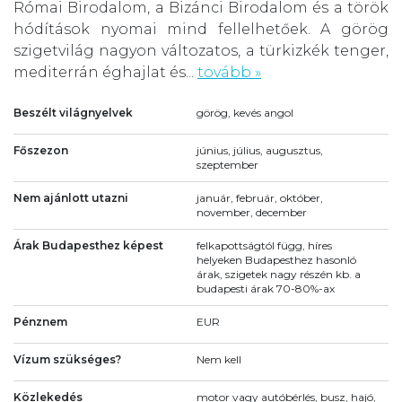
Római Birodalom, a Bizánci Birodalom és a török
hódítások nyomai mind fellelhetőek. A görög
szigetvilág nagyon változatos, a türkizkék tenger,
mediterrán éghajlat és...
tovább »
Beszélt világnyelvek
görög, kevés angol
Főszezon
június, július, augusztus,
szeptember
Nem ajánlott utazni
január, február, október,
november, december
Árak Budapesthez képest
felkapottságtól függ, híres
helyeken Budapesthez hasonló
árak, szigetek nagy részén kb. a
budapesti árak 70-80%-ax
Pénznem
EUR
Vízum szükséges?
Nem kell
Közlekedés
motor vagy autóbérlés, busz, hajó,