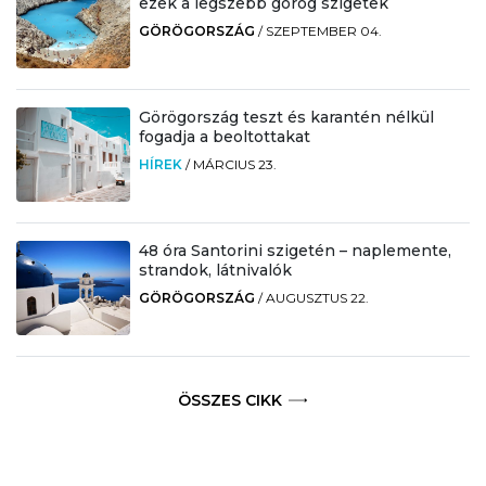
ezek a legszebb görög szigetek
GÖRÖGORSZÁG
/
SZEPTEMBER 04.
Görögország teszt és karantén nélkül
fogadja a beoltottakat
HÍREK
/
MÁRCIUS 23.
48 óra Santorini szigetén – naplemente,
strandok, látnivalók
GÖRÖGORSZÁG
/
AUGUSZTUS 22.
ÖSSZES CIKK