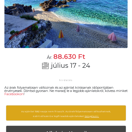
88.630
Ft
Ár:
július 17 - 24
Az árak folyamatosan változnak és az ajánlat kiírásanak időpontjában
érvényesek. Döntsd gyorsan. Ne maradj le a legjobb ajánlatokról, kövess minket
Facebookon
!
Az ajánlat 1582 napja nem frissült. Az árak folyamatosan változhatnak,
ezért célszerű a legfrissebb ajánlatokat
böngészni.