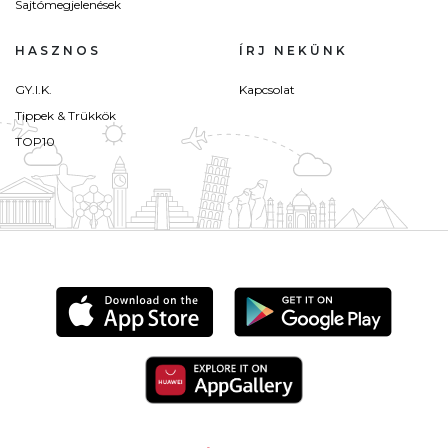
Sajtómegjelenések
HASZNOS
ÍRJ NEKÜNK
GY.I.K.
Kapcsolat
Tippek & Trükkök
TOP10