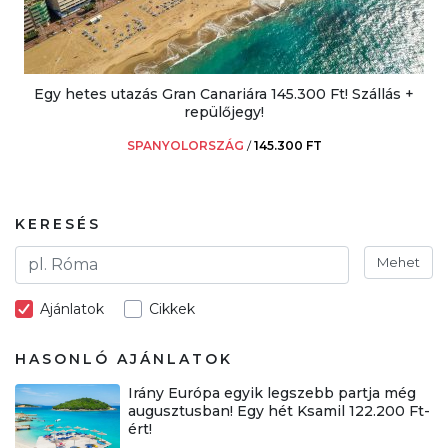
Egy hetes utazás Gran Canariára 145.300 Ft! Szállás +
repülőjegy!
SPANYOLORSZÁG
/
145.300 FT
KERESÉS
Mehet
Ajánlatok
Cikkek
HASONLÓ AJÁNLATOK
Irány Európa egyik legszebb partja még
augusztusban! Egy hét Ksamil 122.200 Ft-
ért!