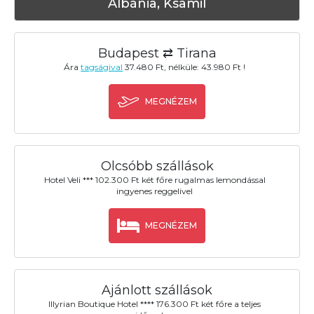
Albánia, Ksamil
Budapest ⇄ Tirana
Ára
tagságival
37.480 Ft, nélküle: 43.980 Ft !
MEGNÉZEM
Olcsóbb szállások
Hotel Veli *** 102.300 Ft két főre rugalmas lemondással
ingyenes reggelivel
MEGNÉZEM
Ajánlott szállások
Illyrian Boutique Hotel **** 176.300 Ft két főre a teljes