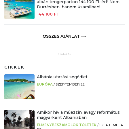
albán tengerparton 144.100 Ft-ért! Nem
Durrësben, hanem Ksamilban!
144.100 FT
ÖSSZES AJÁNLAT
CIKKEK
Albánia utazási segédlet
EURÓPA
/
SZEPTEMBER 22.
Amikor hív a müezzin, avagy református
magyarként Albániában
ÉLMÉNYBESZÁMOLÓK TŐLETEK
/
SZEPTEMBER