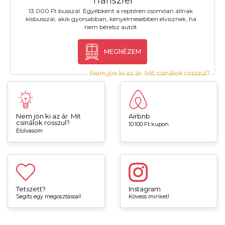
Transzfer
13.000 Ft busszal. Egyébként a reptéren csomóan állnak
kisbusszal, akik gyorsabban, kényelmesebben elvisznek, ha
nem bérelsz autót
MEGNÉZEM
Nem jön ki az ár. Mit csinálok rosszul?
Nem jön ki az ár. Mit
Airbnb
csinálok rosszul?
10.100 Ft kupon
Elolvasom
Tetszett?
Instagram
Segíts egy megosztással!
Kövess minket!