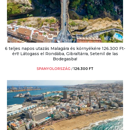
6 teljes napos utazás Malagára és környékére 126.300 Ft-
ért! Látogass el Rondába, Gibraltárra, Setenil de las
Bodegasba!
SPANYOLORSZÁG
/
126.300 FT