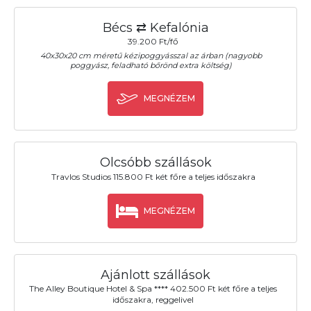
Bécs ⇄ Kefalónia
39.200 Ft/fő
40x30x20 cm méretű kézipoggyásszal az árban (nagyobb
poggyász, feladható bőrönd extra költség)
MEGNÉZEM
Olcsóbb szállások
Travlos Studios 115.800 Ft két főre a teljes időszakra
MEGNÉZEM
Ajánlott szállások
The Alley Boutique Hotel & Spa **** 402.500 Ft két főre a teljes
időszakra, reggelivel