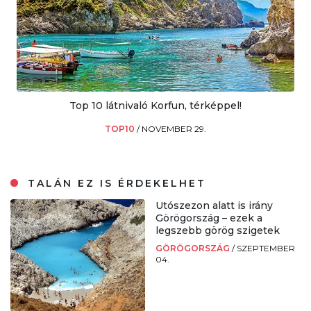
Top 10 látnivaló Korfun, térképpel!
TOP10
/
NOVEMBER 29.
TALÁN EZ IS ÉRDEKELHET
Utószezon alatt is irány
Görögország – ezek a
legszebb görög szigetek
GÖRÖGORSZÁG
/
SZEPTEMBER
04.