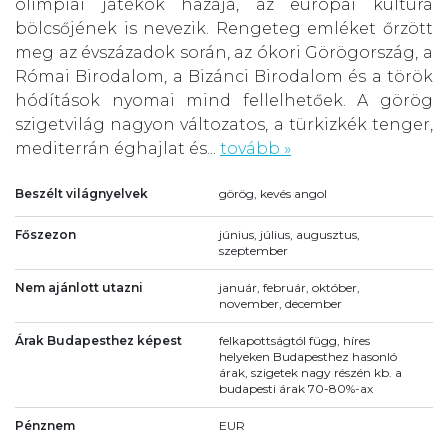
olimpiai játékok hazája, az európai kultúra
bölcsőjének is nevezik. Rengeteg emléket őrzött
meg az évszázadok során, az ókori Görögország, a
Római Birodalom, a Bizánci Birodalom és a török
hódítások nyomai mind fellelhetőek. A görög
szigetvilág nagyon változatos, a türkizkék tenger,
mediterrán éghajlat és...
tovább »
Beszélt világnyelvek
görög, kevés angol
Főszezon
június, július, augusztus,
szeptember
Nem ajánlott utazni
január, február, október,
november, december
Árak Budapesthez képest
felkapottságtól függ, híres
helyeken Budapesthez hasonló
árak, szigetek nagy részén kb. a
budapesti árak 70-80%-ax
Pénznem
EUR