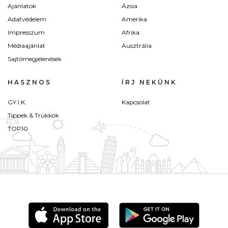
Ajánlatok
Ázsia
Adatvédelem
Amerika
Impresszum
Afrika
Médiaajánlat
Ausztrália
Sajtómegjelenések
HASZNOS
ÍRJ NEKÜNK
GY.I.K.
Kapcsolat
Tippek & Trükkök
TOP10