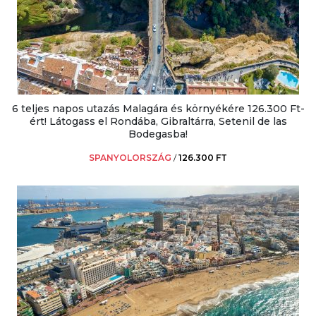
6 teljes napos utazás Malagára és környékére 126.300 Ft-
ért! Látogass el Rondába, Gibraltárra, Setenil de las
Bodegasba!
SPANYOLORSZÁG
/
126.300 FT