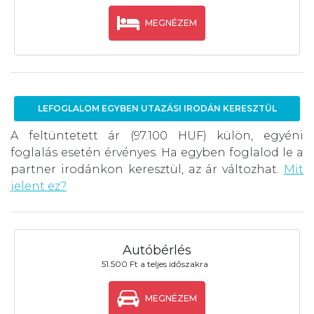
MEGNÉZEM
LEFOGLALOM EGYBEN UTAZÁSI IRODÁN KERESZTÜL
A feltüntetett ár (97.100 HUF) külön, egyéni
foglalás esetén érvényes. Ha egyben foglalod le a
partner irodánkon keresztül, az ár változhat.
Mit
jelent ez?
Autóbérlés
51.500 Ft a teljes időszakra
MEGNÉZEM