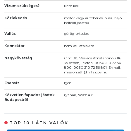
Vízum szükséges?
Nem kell
Közlekedés
motor vagy autóbérlés, busz, hajó,
belföldi járatok
Vallás
görög-ortodox
Konnektor
nem kell átalakító
Nagykövetség
Cím: 38, Vasileos Konstantinou 116
35 Athén, Telefon: 0030 210 72 56
800, 0030 210 72 56 801, E-mail:
mission.ath@mfa.gov.hu
Csapvíz
Igen
Közvetlen fapados járatok
ryanair, Wizz Air
Budapestről
TOP 10 LÁTNIVALÓK