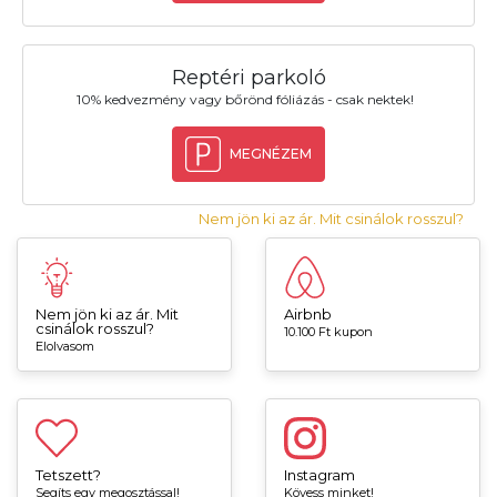
Reptéri parkoló
10% kedvezmény vagy bőrönd fóliázás - csak nektek!
MEGNÉZEM
Nem jön ki az ár. Mit csinálok rosszul?
Nem jön ki az ár. Mit
Airbnb
csinálok rosszul?
10.100 Ft kupon
Elolvasom
Tetszett?
Instagram
Segíts egy megosztással!
Kövess minket!