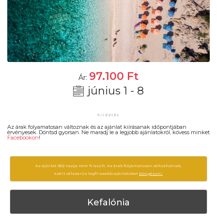
97.100
Ft
Ár:
június 1 - 8
Az árak folyamatosan változnak és az ajánlat kiírásanak időpontjában
érvényesek. Döntsd gyorsan. Ne maradj le a legjobb ajánlatokról, kövess minket
Facebookon
!
Az ajánlat 902 napja nem frissült. Az árak folyamatosan változhatnak,
ezért célszerű a legfrissebb ajánlatokat
böngészni.
Kefalónia