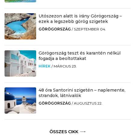
Utószezon alatt is irány Görögország –
ezek a legszebb görög szigetek
GÖRÖGORSZÁG
/
SZEPTEMBER 04.
Görögország teszt és karantén nélkül
fogadja a beoltottakat
HÍREK
/
MÁRCIUS 23.
48 óra Santorini szigetén – naplemente,
strandok, látnivalók
GÖRÖGORSZÁG
/
AUGUSZTUS 22.
ÖSSZES CIKK