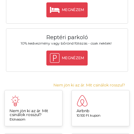
MEGNÉZEM
Reptéri parkoló
10% kedvezmény vagy bőrönd fóliázás - csak nektek!
MEGNÉZEM
Nem jön ki az ár. Mit csinálok rosszul?
Nem jön ki az ár. Mit
Airbnb
csinálok rosszul?
10.100 Ft kupon
Elolvasom