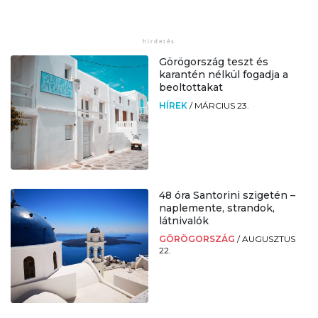
Görögország teszt és
karantén nélkül fogadja a
beoltottakat
HÍREK
/
MÁRCIUS 23.
48 óra Santorini szigetén –
naplemente, strandok,
látnivalók
GÖRÖGORSZÁG
/
AUGUSZTUS
22.