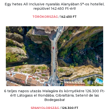
Egy hetes All Inclusive nyaralás Alanyában 5*-os hotellel,
repülővel 142.450 Ft-ért!
TÖRÖKORSZÁG
/
142.450 FT
6 teljes napos utazás Malagára és környékére 126.300 Ft-
ért! Látogass el Rondába, Gibraltárra, Setenil de las
Bodegasba!
SPANYOLORSZÁG
/
126.300 FT