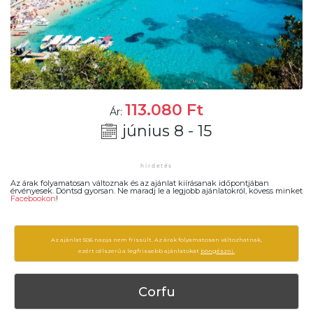
113.080
Ft
Ár:
június 8 - 15
Az árak folyamatosan változnak és az ajánlat kiírásanak időpontjában
érvényesek. Döntsd gyorsan. Ne maradj le a legjobb ajánlatokról, kövess minket
Facebookon
!
Az ajánlat 506 napja nem frissült. Az árak folyamatosan változhatnak,
ezért célszerű a legfrissebb ajánlatokat
böngészni.
Corfu