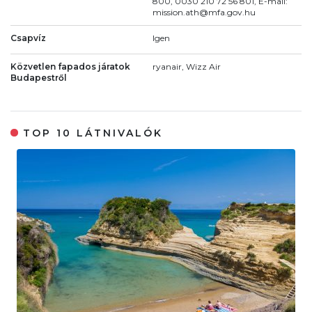
800, 0030 210 72 56 801, E-mail:
mission.ath@mfa.gov.hu
Csapvíz
Igen
Közvetlen fapados járatok
ryanair, Wizz Air
Budapestről
TOP 10 LÁTNIVALÓK