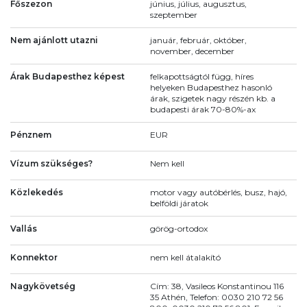
Főszezon
június, július, augusztus,
szeptember
Nem ajánlott utazni
január, február, október,
november, december
Árak Budapesthez képest
felkapottságtól függ, híres
helyeken Budapesthez hasonló
árak, szigetek nagy részén kb. a
budapesti árak 70-80%-ax
Pénznem
EUR
Vízum szükséges?
Nem kell
Közlekedés
motor vagy autóbérlés, busz, hajó,
belföldi járatok
Vallás
görög-ortodox
Konnektor
nem kell átalakító
Nagykövetség
Cím: 38, Vasileos Konstantinou 116
35 Athén, Telefon: 0030 210 72 56