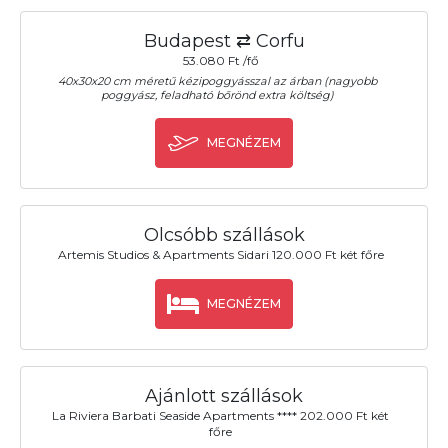
Budapest ⇄ Corfu
53.080 Ft /fő
40x30x20 cm méretű kézipoggyásszal az árban (nagyobb
poggyász, feladható bőrönd extra költség)
MEGNÉZEM
Olcsóbb szállások
Artemis Studios & Apartments Sidari 120.000 Ft két főre
MEGNÉZEM
Ajánlott szállások
La Riviera Barbati Seaside Apartments **** 202.000 Ft két
főre