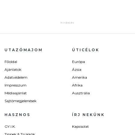
UTAZÓMAJOM
ÚTICÉLOK
Főoldal
Európa
Ajánlatok
Ázsia
Adatvédelem
Amerika
Impresszum
Afrika
Médiaajánlat
Ausztrália
Sajtómegjelenések
HASZNOS
ÍRJ NEKÜNK
GY.I.K.
Kapcsolat
Tippek & Trükkök