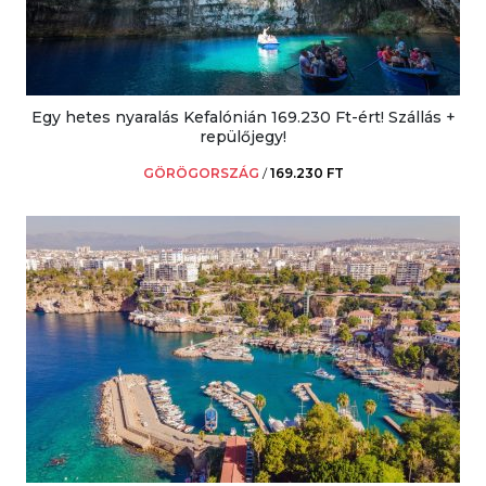
Egy hetes nyaralás Kefalónián 169.230 Ft-ért! Szállás +
repülőjegy!
GÖRÖGORSZÁG
/
169.230 FT