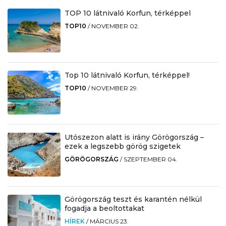
TOP 10 látnivaló Korfun, térképpel
TOP10
/
NOVEMBER 02.
Top 10 látnivaló Korfun, térképpel!
TOP10
/
NOVEMBER 29.
Utószezon alatt is irány Görögország –
ezek a legszebb görög szigetek
GÖRÖGORSZÁG
/
SZEPTEMBER 04.
Görögország teszt és karantén nélkül
fogadja a beoltottakat
HÍREK
/
MÁRCIUS 23.