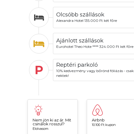
Olcsóbb szállások
Alexandra Hotel 135.000 Ft két főre
Ajánlott szállások
Eurohotel Theo Hote **** 324.000 Ft két főre
Reptéri parkoló
P
10% kedvezmény vagy bőrönd fóliázás - csak
nektek!
Nem jön ki az ár. Mit
Airbnb
csinálok rosszul?
10.100 Ft kupon
Elolvasom