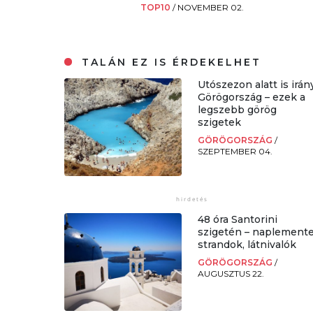
TOP10
/
NOVEMBER 02.
TALÁN EZ IS ÉRDEKELHET
Utószezon alatt is irán
Görögország – ezek a
legszebb görög
szigetek
GÖRÖGORSZÁG
/
SZEPTEMBER 04.
48 óra Santorini
szigetén – naplemente
strandok, látnivalók
GÖRÖGORSZÁG
/
AUGUSZTUS 22.