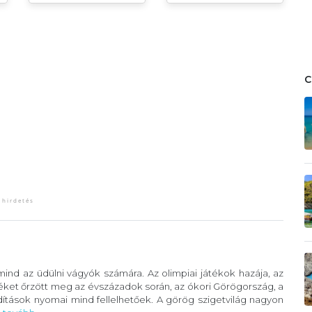
ind az üdülni vágyók számára. Az olimpiai játékok hazája, az
éket őrzött meg az évszázadok során, az ókori Görögország, a
ítások nyomai mind fellelhetőek. A görög szigetvilág nagyon