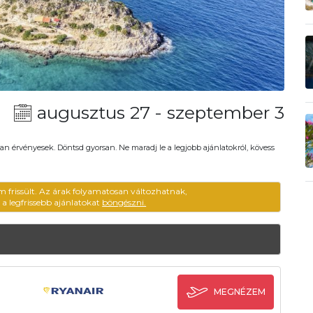
augusztus 27 - szeptember 3
an érvényesek. Döntsd gyorsan. Ne maradj le a legjobb ajánlatokról, kövess
m frissült. Az árak folyamatosan változhatnak,
ű a legfrissebb ajánlatokat
böngészni.
MEGNÉZEM