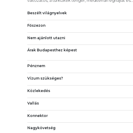
változatos, a türkizkék tenger, mediterrán éghajlat és..
Beszélt világnyelvek
Főszezon
Nem ajánlott utazni
Árak Budapesthez képest
Pénznem
Vízum szükséges?
Közlekedés
Vallás
Konnektor
Nagykövetség