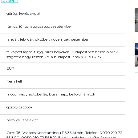
.
tovább »
görög, kevés angol
június, július, augusztus, szeptember
január, február, október, november, december
felkapottságtól függ, híres helyeken Budapesthez hasonló árak,
szigetek nagy részén kb. a budapesti árak 70-80%-ax
EUR
Nem kell
motor vagy autóbérlés, busz, hajó, belföldi járatok
görög-ortodox
nem kell átalakító
Cím: 38, Vasileos Konstantinou 116 35 Athén, Telefon: 0030 210 72
56 800, 0030 210 72 56 801, E-mail: mission.ath@mfa.gov.hu