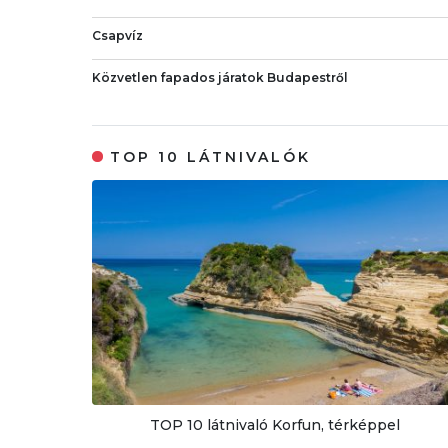
Csapvíz
Közvetlen fapados járatok Budapestről
TOP 10 LÁTNIVALÓK
TOP 10 látnivaló Korfun, térképpel