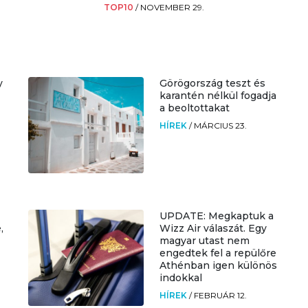
TOP10
/
NOVEMBER 29.
y
Görögország teszt és
karantén nélkül fogadja
a beoltottakat
HÍREK
/
MÁRCIUS 23.
UPDATE: Megkaptuk a
,
Wizz Air válaszát. Egy
magyar utast nem
engedtek fel a repülőre
Athénban igen különös
indokkal
HÍREK
/
FEBRUÁR 12.