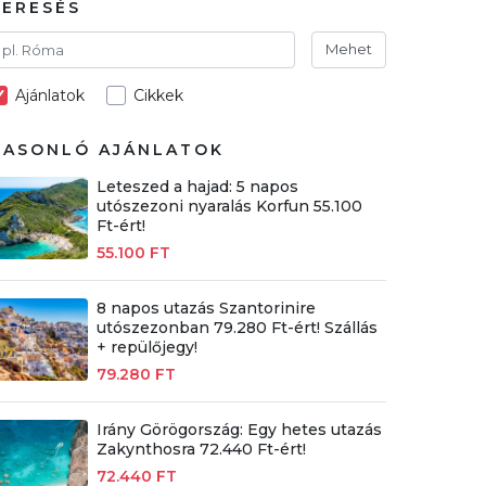
KERESÉS
Mehet
Ajánlatok
Cikkek
HASONLÓ AJÁNLATOK
Leteszed a hajad: 5 napos
utószezoni nyaralás Korfun 55.100
Ft-ért!
55.100 FT
8 napos utazás Szantorinire
utószezonban 79.280 Ft-ért! Szállás
+ repülőjegy!
79.280 FT
Irány Görögország: Egy hetes utazás
Zakynthosra 72.440 Ft-ért!
72.440 FT