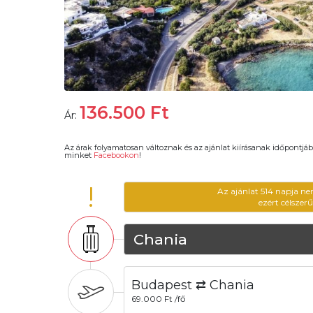
136.500
Ft
Ár:
Az árak folyamatosan változnak és az ajánlat kiírásanak időpontjáb
minket
Facebookon
!
!
Az ajánlat 514 napja ne
ezért célszer
Chania
Budapest ⇄ Chania
69.000 Ft /fő