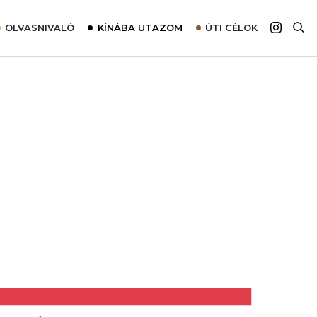
OLVASNIVALÓ
KÍNÁBA UTAZOM
ÚTI CÉLOK
Top 10 látnivalók térképpel
Európa
Tudnivalók az ajánlatok lefoglalásához
Ázsia
Tippek & Trükkök
Amerika
Utazómajom – CitySIM kártya a világutazóknak
Afrika
Interjú
Ausztrália
Élménybeszámolók
Szállodalátogatás
Sajtómegjelenések