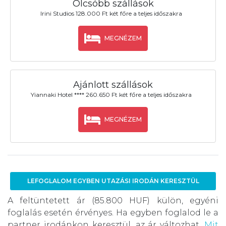
Olcsóbb szállások
Irini Studios 128.000 Ft két főre a teljes időszakra
MEGNÉZEM
Ajánlott szállások
Yiannaki Hotel **** 260.650 Ft két főre a teljes időszakra
MEGNÉZEM
LEFOGLALOM EGYBEN UTAZÁSI IRODÁN KERESZTÜL
A feltüntetett ár (85.800 HUF) külön, egyéni
foglalás esetén érvényes. Ha egyben foglalod le a
partner irodánkon keresztül, az ár változhat.
Mit