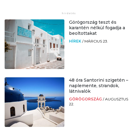
Görögország teszt és
karantén nélkül fogadja a
beoltottakat
HÍREK
/
MÁRCIUS 23.
48 óra Santorini szigetén –
naplemente, strandok,
látnivalók
GÖRÖGORSZÁG
/
AUGUSZTUS
22.