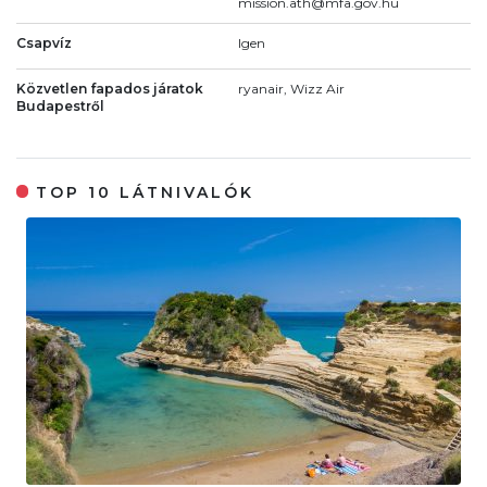
mission.ath@mfa.gov.hu
Csapvíz
Igen
Közvetlen fapados járatok
ryanair, Wizz Air
Budapestről
TOP 10 LÁTNIVALÓK