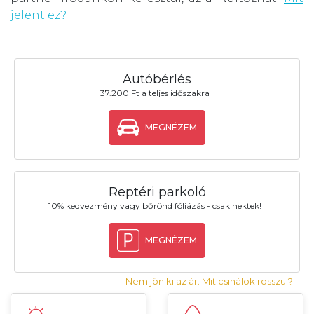
jelent ez?
Autóbérlés
37.200 Ft a teljes időszakra
MEGNÉZEM
Reptéri parkoló
10% kedvezmény vagy bőrönd fóliázás - csak nektek!
MEGNÉZEM
Nem jön ki az ár. Mit csinálok rosszul?