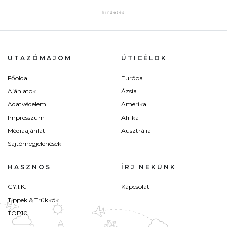
UTAZÓMAJOM
ÚTICÉLOK
Főoldal
Európa
Ajánlatok
Ázsia
Adatvédelem
Amerika
Impresszum
Afrika
Médiaajánlat
Ausztrália
Sajtómegjelenések
HASZNOS
ÍRJ NEKÜNK
GY.I.K.
Kapcsolat
Tippek & Trükkök
TOP10