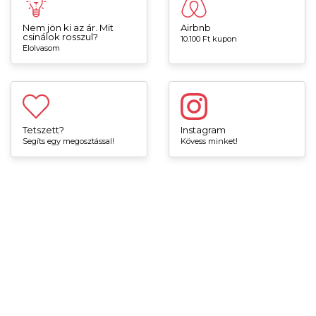
Nem jön ki az ár. Mit
Airbnb
csinálok rosszul?
10.100 Ft kupon
Elolvasom
Tetszett?
Instagram
Segíts egy megosztással!
Kövess minket!