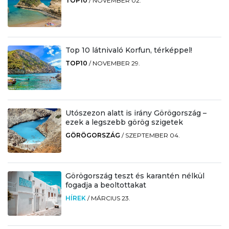
TOP10
/
NOVEMBER 02.
Top 10 látnivaló Korfun, térképpel!
TOP10
/
NOVEMBER 29.
Utószezon alatt is irány Görögország –
ezek a legszebb görög szigetek
GÖRÖGORSZÁG
/
SZEPTEMBER 04.
Görögország teszt és karantén nélkül
fogadja a beoltottakat
HÍREK
/
MÁRCIUS 23.