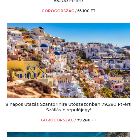
55.100 Ft-ért!
GÖRÖGORSZÁG
/
55.100 FT
8 napos utazás Szantorinire utószezonban 79.280 Ft-ért!
Szállás + repülőjegy!
GÖRÖGORSZÁG
/
79.280 FT