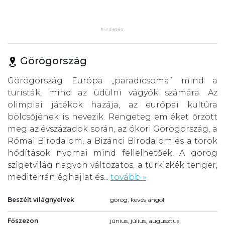
Görögország
Görögország Európa „paradicsoma” mind a
turisták, mind az üdülni vágyók számára. Az
olimpiai játékok hazája, az európai kultúra
bölcsőjének is nevezik. Rengeteg emléket őrzött
meg az évszázadok során, az ókori Görögország, a
Római Birodalom, a Bizánci Birodalom és a török
hódítások nyomai mind fellelhetőek. A görög
szigetvilág nagyon változatos, a türkizkék tenger,
mediterrán éghajlat és...
tovább »
Beszélt világnyelvek
görög, kevés angol
Főszezon
június, július, augusztus,