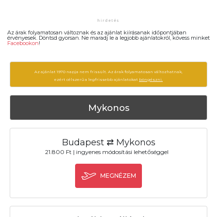
Az árak folyamatosan változnak és az ajánlat kiírásanak időpontjában
érvényesek. Döntsd gyorsan. Ne maradj le a legjobb ajánlatokról, kövess minket
Facebookon
!
Az ajánlat 1970 napja nem frissült. Az árak folyamatosan változhatnak,
ezért célszerű a legfrissebb ajánlatokat
böngészni.
Mykonos
Budapest ⇄ Mykonos
21.800 Ft | ingyenes módosítási lehetőséggel
MEGNÉZEM