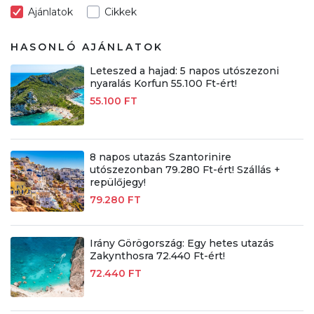
Ajánlatok
Cikkek
HASONLÓ AJÁNLATOK
Leteszed a hajad: 5 napos utószezoni
nyaralás Korfun 55.100 Ft-ért!
55.100 FT
8 napos utazás Szantorinire
utószezonban 79.280 Ft-ért! Szállás +
repülőjegy!
79.280 FT
Irány Görögország: Egy hetes utazás
Zakynthosra 72.440 Ft-ért!
72.440 FT