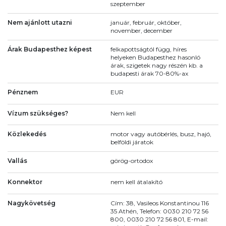
szeptember
Nem ajánlott utazni
január, február, október,
november, december
Árak Budapesthez képest
felkapottságtól függ, híres
helyeken Budapesthez hasonló
árak, szigetek nagy részén kb. a
budapesti árak 70-80%-ax
Pénznem
EUR
Vízum szükséges?
Nem kell
Közlekedés
motor vagy autóbérlés, busz, hajó,
belföldi járatok
Vallás
görög-ortodox
Konnektor
nem kell átalakító
Nagykövetség
Cím: 38, Vasileos Konstantinou 116
35 Athén, Telefon: 0030 210 72 56
800, 0030 210 72 56 801, E-mail: