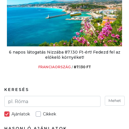
6 napos látogatás Nizzába 87.130 Ft-ért! Fedezd fel az
előkelő környéket!
FRANCIAORSZÁG
/
87.130 FT
KERESÉS
Mehet
Ajánlatok
Cikkek
HASONLÓ AJÁNLATOK