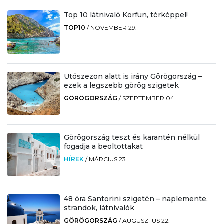
Top 10 látnivaló Korfun, térképpel!
TOP10
/
NOVEMBER 29.
Utószezon alatt is irány Görögország –
ezek a legszebb görög szigetek
GÖRÖGORSZÁG
/
SZEPTEMBER 04.
Görögország teszt és karantén nélkül
fogadja a beoltottakat
HÍREK
/
MÁRCIUS 23.
48 óra Santorini szigetén – naplemente,
strandok, látnivalók
GÖRÖGORSZÁG
/
AUGUSZTUS 22.