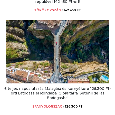
repülővel 142.450 Ft-ért!
TÖRÖKORSZÁG
/
142.450 FT
6 teljes napos utazás Malagára és környékére 126.300 Ft-
ért! Látogass el Rondába, Gibraltárra, Setenil de las
Bodegasba!
SPANYOLORSZÁG
/
126.300 FT