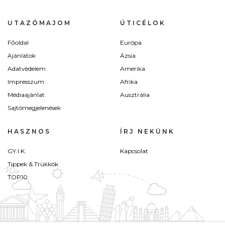
UTAZÓMAJOM
ÚTICÉLOK
Főoldal
Európa
Ajánlatok
Ázsia
Adatvédelem
Amerika
Impresszum
Afrika
Médiaajánlat
Ausztrália
Sajtómegjelenések
HASZNOS
ÍRJ NEKÜNK
GY.I.K.
Kapcsolat
Tippek & Trükkök
TOP10