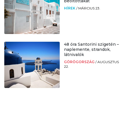
beoltottakat
HÍREK
/
MÁRCIUS 23.
48 óra Santorini szigetén –
naplemente, strandok,
látnivalók
GÖRÖGORSZÁG
/
AUGUSZTUS
22.