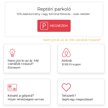
Reptéri parkoló
10% kedvezmény vagy bőrönd fóliázás - csak nektek!
MEGNÉZEM
Nem jön ki az ár. Mit csinálok rosszul?
Nem jön ki az ár. Mit
Airbnb
csinálok rosszul?
10.100 Ft kupon
Elolvasom
Késett a géped?
Tetszett?
Milyen lehetőségeid vannak
Segíts egy megosztással!