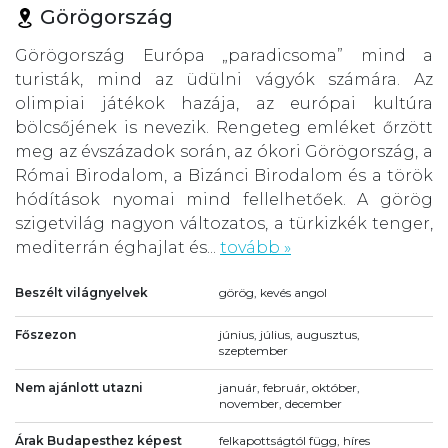
Görögország
Görögország Európa „paradicsoma” mind a
turisták, mind az üdülni vágyók számára. Az
olimpiai játékok hazája, az európai kultúra
bölcsőjének is nevezik. Rengeteg emléket őrzött
meg az évszázadok során, az ókori Görögország, a
Római Birodalom, a Bizánci Birodalom és a török
hódítások nyomai mind fellelhetőek. A görög
szigetvilág nagyon változatos, a türkizkék tenger,
mediterrán éghajlat és...
tovább »
Beszélt világnyelvek
görög, kevés angol
Főszezon
június, július, augusztus,
szeptember
Nem ajánlott utazni
január, február, október,
november, december
Árak Budapesthez képest
felkapottságtól függ, híres