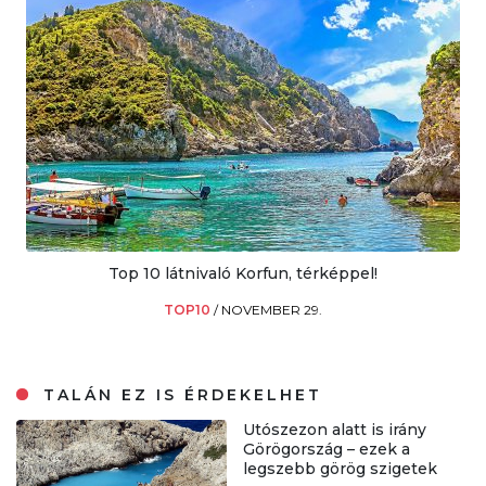
Top 10 látnivaló Korfun, térképpel!
TOP10
/
NOVEMBER 29.
TALÁN EZ IS ÉRDEKELHET
Utószezon alatt is irány
Görögország – ezek a
legszebb görög szigetek