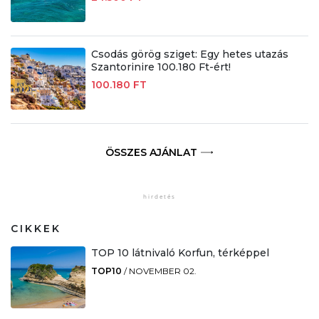
Csodás görög sziget: Egy hetes utazás
Szantorinire 100.180 Ft-ért!
100.180 FT
ÖSSZES AJÁNLAT
CIKKEK
TOP 10 látnivaló Korfun, térképpel
TOP10
/
NOVEMBER 02.