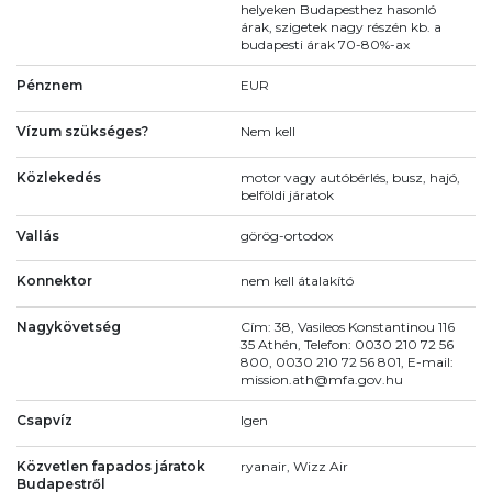
helyeken Budapesthez hasonló
árak, szigetek nagy részén kb. a
budapesti árak 70-80%-ax
Pénznem
EUR
Vízum szükséges?
Nem kell
Közlekedés
motor vagy autóbérlés, busz, hajó,
belföldi járatok
Vallás
görög-ortodox
Konnektor
nem kell átalakító
Nagykövetség
Cím: 38, Vasileos Konstantinou 116
35 Athén, Telefon: 0030 210 72 56
800, 0030 210 72 56 801, E-mail:
mission.ath@mfa.gov.hu
Csapvíz
Igen
Közvetlen fapados járatok
ryanair, Wizz Air
Budapestről