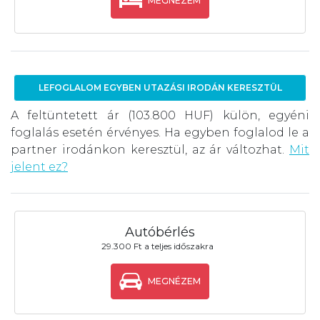
MEGNÉZEM
LEFOGLALOM EGYBEN UTAZÁSI IRODÁN KERESZTÜL
A feltüntetett ár (103.800 HUF) külön, egyéni
foglalás esetén érvényes. Ha egyben foglalod le a
partner irodánkon keresztül, az ár változhat.
Mit
jelent ez?
Autóbérlés
29.300 Ft a teljes időszakra
MEGNÉZEM