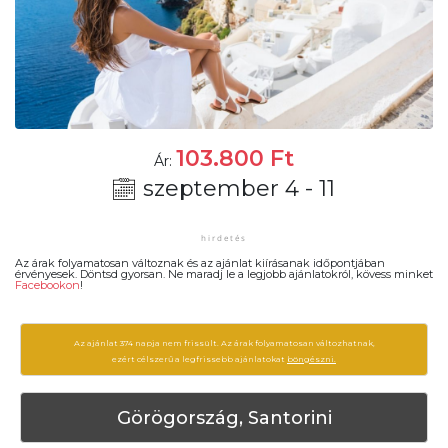
103.800
Ft
Ár:
szeptember 4 - 11
Az árak folyamatosan változnak és az ajánlat kiírásanak időpontjában
érvényesek. Döntsd gyorsan. Ne maradj le a legjobb ajánlatokról, kövess minket
Facebookon
!
Az ajánlat 374 napja nem frissült. Az árak folyamatosan változhatnak,
ezért célszerű a legfrissebb ajánlatokat
böngészni.
Görögország, Santorini