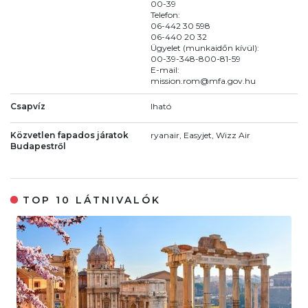
00-39
Telefon:
06-442 30 598
06-440 20 32
Ügyelet (munkaidőn kívül):
00-39-348-800-81-59
E-mail:
mission.rom@mfa.gov.hu
Csapvíz
Iható
Közvetlen fapados járatok
ryanair, Easyjet, Wizz Air
Budapestről
TOP 10 LÁTNIVALÓK