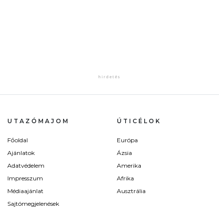
UTAZÓMAJOM
ÚTICÉLOK
Főoldal
Európa
Ajánlatok
Ázsia
Adatvédelem
Amerika
Impresszum
Afrika
Médiaajánlat
Ausztrália
Sajtómegjelenések