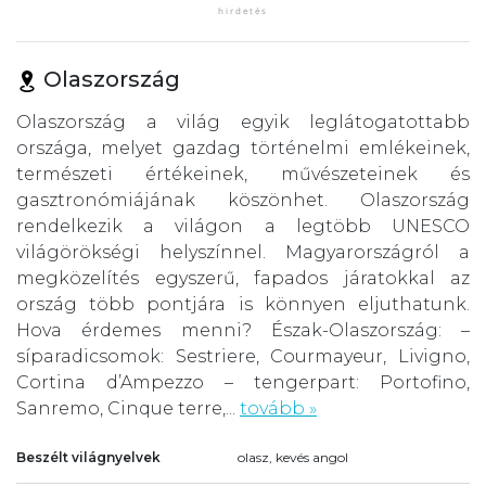
Olaszország
Olaszország a világ egyik leglátogatottabb
országa, melyet gazdag történelmi emlékeinek,
természeti értékeinek, művészeteinek és
gasztronómiájának köszönhet. Olaszország
rendelkezik a világon a legtöbb UNESCO
világörökségi helyszínnel. Magyarországról a
megközelítés egyszerű, fapados járatokkal az
ország több pontjára is könnyen eljuthatunk.
Hova érdemes menni? Észak-Olaszország: –
síparadicsomok: Sestriere, Courmayeur, Livigno,
Cortina d’Ampezzo – tengerpart: Portofino,
Sanremo, Cinque terre,...
tovább »
Beszélt világnyelvek
olasz, kevés angol