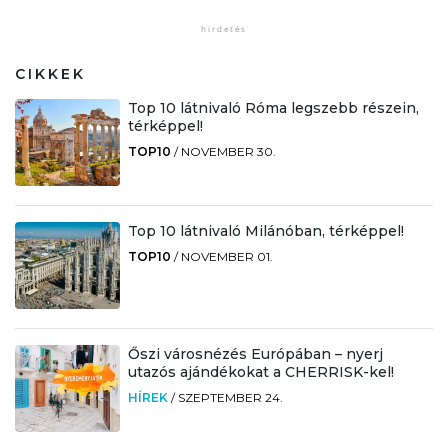
CIKKEK
Top 10 látnivaló Róma legszebb részein,
térképpel!
TOP10
/
NOVEMBER 30.
Top 10 látnivaló Milánóban, térképpel!
TOP10
/
NOVEMBER 01.
Őszi városnézés Európában – nyerj
utazós ajándékokat a CHERRISK-kel!
HÍREK
/
SZEPTEMBER 24.