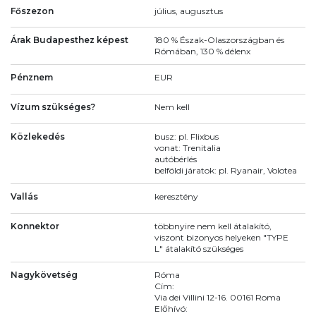
Főszezon
július, augusztus
Árak Budapesthez képest
180 % Észak-Olaszországban és
Rómában, 130 % délenx
Pénznem
EUR
Vízum szükséges?
Nem kell
Közlekedés
busz: pl. Flixbus
vonat: Trenitalia
autóbérlés
belföldi járatok: pl. Ryanair, Volotea
Vallás
keresztény
Konnektor
többnyire nem kell átalakító,
viszont bizonyos helyeken "TYPE
L" átalakító szükséges
Nagykövetség
Róma
Cím:
Via dei Villini 12-16. 00161 Roma
Előhívó: