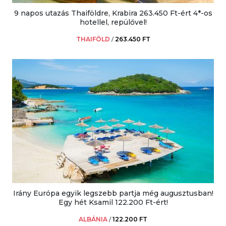
9 napos utazás Thaiföldre, Krabira 263.450 Ft-ért 4*-os
hotellel, repülővel!
THAIFÖLD
/
263.450 FT
Irány Európa egyik legszebb partja még augusztusban!
Egy hét Ksamil 122.200 Ft-ért!
ALBÁNIA
/
122.200 FT