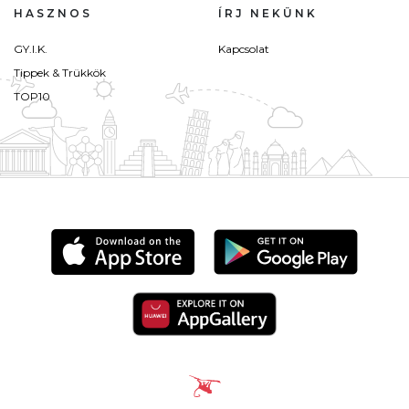
HASZNOS
ÍRJ NEKÜNK
GY.I.K.
Kapcsolat
Tippek & Trükkök
TOP10