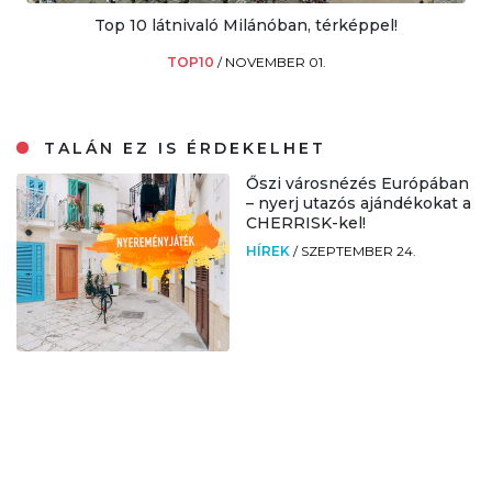
Top 10 látnivaló Milánóban, térképpel!
TOP10
/
NOVEMBER 01.
TALÁN EZ IS ÉRDEKELHET
Őszi városnézés Európában
– nyerj utazós ajándékokat a
CHERRISK-kel!
HÍREK
/
SZEPTEMBER 24.