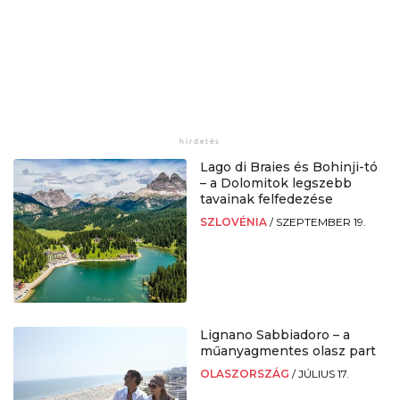
Lago di Braies és Bohinji-tó
– a Dolomitok legszebb
tavainak felfedezése
SZLOVÉNIA
/
SZEPTEMBER 19.
Lignano Sabbiadoro – a
műanyagmentes olasz part
OLASZORSZÁG
/
JÚLIUS 17.