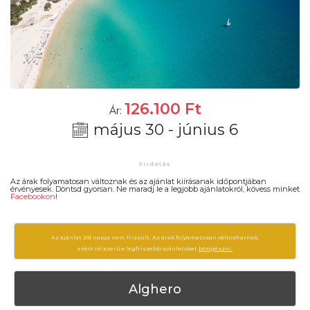
126.100
Ft
Ár:
május 30 - június 6
Az árak folyamatosan változnak és az ajánlat kiírásanak időpontjában
érvényesek. Döntsd gyorsan. Ne maradj le a legjobb ajánlatokról, kövess minket
Facebookon
!
Az ajánlat 218 napja nem frissült. Az árak folyamatosan változhatnak,
ezért célszerű a legfrissebb ajánlatokat
böngészni.
Alghero