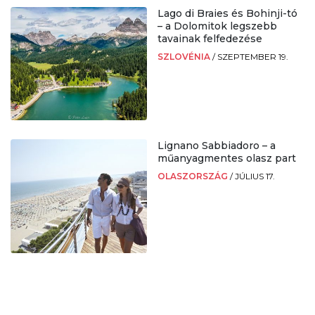
Lago di Braies és Bohinji-tó
– a Dolomitok legszebb
tavainak felfedezése
SZLOVÉNIA
/
SZEPTEMBER 19.
Lignano Sabbiadoro – a
műanyagmentes olasz part
OLASZORSZÁG
/
JÚLIUS 17.