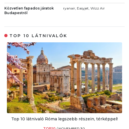
Közvetlen fapados járatok
ryanair, Easyjet, Wizz Air
Budapestről
TOP 10 LÁTNIVALÓK
Top 10 látnivaló Róma legszebb részein, térképpel!
TOP10
/
NOVEMBER 30.