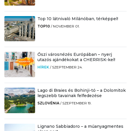
Top 10 látnivaló Milánóban, térképpel!
TOP10
/
NOVEMBER 01.
Őszi városnézés Európában – nyerj
utazós ajándékokat a CHERRISK-kel!
HÍREK
/
SZEPTEMBER 24.
Lago di Braies és Bohinji-tó – a Dolomitok
legszebb tavainak felfedezése
SZLOVÉNIA
/
SZEPTEMBER 19.
Lignano Sabbiadoro – a műanyagmentes