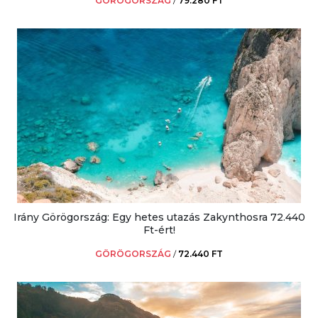
GÖRÖGORSZÁG
/
79.280 FT
Irány Görögország: Egy hetes utazás Zakynthosra 72.440
Ft-ért!
GÖRÖGORSZÁG
/
72.440 FT