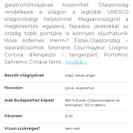
gasztronómiájának köszönhet. Olaszország
rendelkezik a világon a legtöbb UNESCO
világörökségi helyszínnel. Magyarországról a
megközelítés egyszerű, fapados járatokkal az
ország több pontjára is könnyen eljuthatunk.
Hova érdemes menni? Észak-Olaszország: –
síparadicsomok: Sestriere, Courmayeur, Livigno,
Cortina d’Ampezzo – tengerpart: Portofino,
Sanremo, Cinque terre,...
tovább »
Beszélt világnyelvek
olasz, kevés angol
Főszezon
július, augusztus
Árak Budapesthez képest
180 % Észak-Olaszországban és
Rómában, 130 % délenx
Pénznem
EUR
Vízum szükséges?
Nem kell