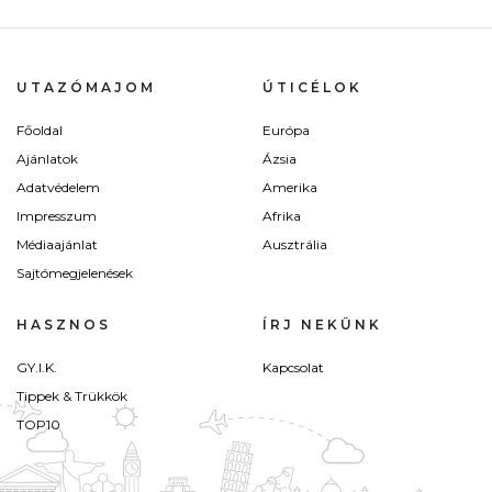
UTAZÓMAJOM
ÚTICÉLOK
Főoldal
Európa
Ajánlatok
Ázsia
Adatvédelem
Amerika
Impresszum
Afrika
Médiaajánlat
Ausztrália
Sajtómegjelenések
HASZNOS
ÍRJ NEKÜNK
GY.I.K.
Kapcsolat
Tippek & Trükkök
TOP10