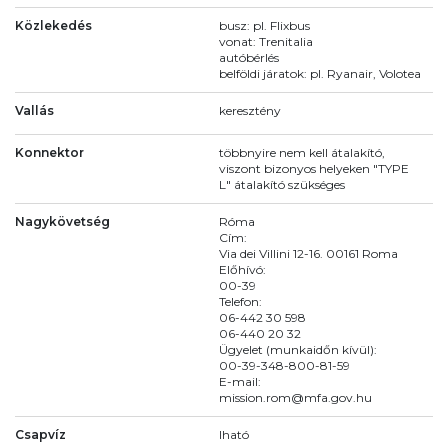
Közlekedés
busz: pl. Flixbus
vonat: Trenitalia
autóbérlés
belföldi járatok: pl. Ryanair, Volotea
Vallás
keresztény
Konnektor
többnyire nem kell átalakító,
viszont bizonyos helyeken "TYPE
L" átalakító szükséges
Nagykövetség
Róma
Cím:
Via dei Villini 12-16. 00161 Roma
Előhívó:
00-39
Telefon:
06-442 30 598
06-440 20 32
Ügyelet (munkaidőn kívül):
00-39-348-800-81-59
E-mail:
mission.rom@mfa.gov.hu
Csapvíz
Iható