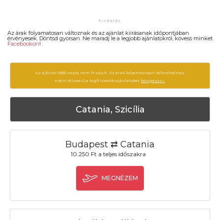
Az árak folyamatosan változnak és az ajánlat kiírásanak időpontjában
érvényesek. Döntsd gyorsan. Ne maradj le a legjobb ajánlatokról, kövess minket
Facebookon
!
Az ajánlat 1833 napja nem frissült. Az árak folyamatosan változhatnak,
ezért célszerű a legfrissebb ajánlatokat
böngészni.
Catania, Szicília
Budapest ⇄ Catania
10.250 Ft a teljes időszakra
MEGNÉZEM