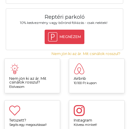
Reptéri parkoló
10% kedvezmény vagy bőrönd fóliázás - csak nektek!
MEGNÉZEM
Nem jön ki az ár. Mit csinálok rosszul?
Nem jön ki az ár. Mit
Airbnb
csinálok rosszul?
10.100 Ft kupon
Elolvasom
Tetszett?
Instagram
Segíts egy megosztással!
Kövess minket!