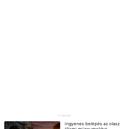
Ingyenes belépés az olasz
állami múzeumokba!