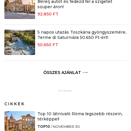
Bérelj autót és fedezd fel a szigetet
szuper áron!
92.850 FT
5 napos utazás Toszkána gyöngyszemére,
Terme di Saturniára 50.650 Ft-ért!
50.650 FT
ÖSSZES AJÁNLAT
CIKKEK
Top 10 látnivaló Róma legszebb részein,
térképpel!
TOP10
/
NOVEMBER 30.