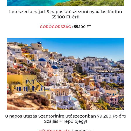
Leteszed a hajad: 5 napos utószezoni nyaralás Korfun
55.100 Ft-ért!
GÖRÖGORSZÁG
/
55.100 FT
8 napos utazás Szantorinire utószezonban 79.280 Ft-ért!
Szállás + repülőjegy!