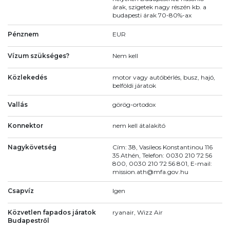
árak, szigetek nagy részén kb. a
budapesti árak 70-80%-ax
Pénznem
EUR
Vízum szükséges?
Nem kell
Közlekedés
motor vagy autóbérlés, busz, hajó,
belföldi járatok
Vallás
görög-ortodox
Konnektor
nem kell átalakító
Nagykövetség
Cím: 38, Vasileos Konstantinou 116
35 Athén, Telefon: 0030 210 72 56
800, 0030 210 72 56 801, E-mail:
mission.ath@mfa.gov.hu
Csapvíz
Igen
Közvetlen fapados járatok
ryanair, Wizz Air
Budapestről