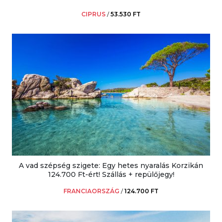
CIPRUS
/
53.530 FT
A vad szépség szigete: Egy hetes nyaralás Korzikán
124.700 Ft-ért! Szállás + repülőjegy!
FRANCIAORSZÁG
/
124.700 FT