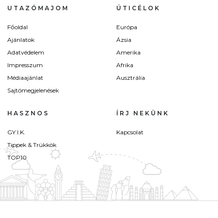
UTAZÓMAJOM
ÚTICÉLOK
Főoldal
Európa
Ajánlatok
Ázsia
Adatvédelem
Amerika
Impresszum
Afrika
Médiaajánlat
Ausztrália
Sajtómegjelenések
HASZNOS
ÍRJ NEKÜNK
GY.I.K.
Kapcsolat
Tippek & Trükkök
TOP10