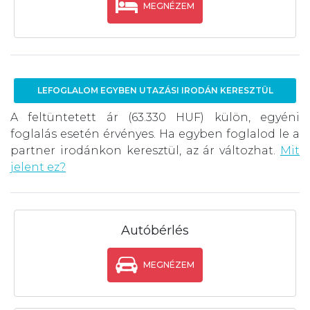
MEGNÉZEM
LEFOGLALOM EGYBEN UTAZÁSI IRODÁN KERESZTÜL
A feltüntetett ár (63.330 HUF) külön, egyéni
foglalás esetén érvényes. Ha egyben foglalod le a
partner irodánkon keresztül, az ár változhat.
Mit
jelent ez?
Autóbérlés
MEGNÉZEM