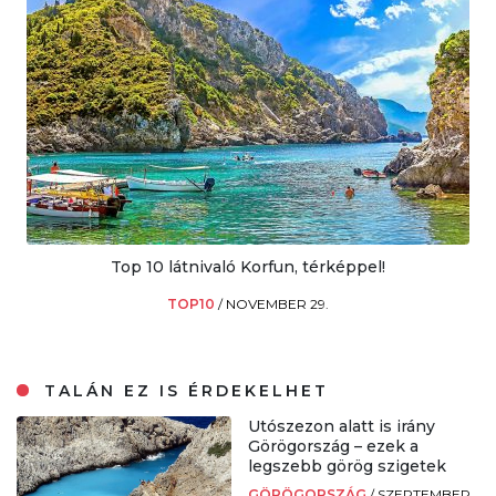
Top 10 látnivaló Korfun, térképpel!
TOP10
/
NOVEMBER 29.
TALÁN EZ IS ÉRDEKELHET
Utószezon alatt is irány
Görögország – ezek a
legszebb görög szigetek
GÖRÖGORSZÁG
/
SZEPTEMBER