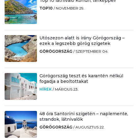
Top 10 látnivaló Korfun, térképpel!
TOP10
/
NOVEMBER 29.
Utószezon alatt is irány Görögország –
ezek a legszebb görög szigetek
GÖRÖGORSZÁG
/
SZEPTEMBER 04.
Görögország teszt és karantén nélkül
fogadja a beoltottakat
HÍREK
/
MÁRCIUS 23.
48 óra Santorini szigetén – naplemente,
strandok, látnivalók
GÖRÖGORSZÁG
/
AUGUSZTUS 22.