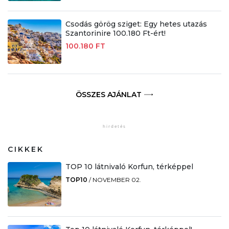
Csodás görög sziget: Egy hetes utazás
Szantorinire 100.180 Ft-ért!
100.180 FT
ÖSSZES AJÁNLAT
CIKKEK
TOP 10 látnivaló Korfun, térképpel
TOP10
/
NOVEMBER 02.