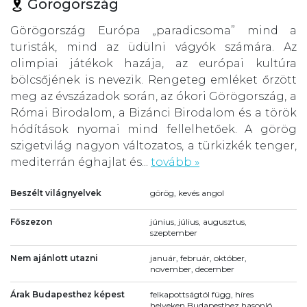
Görögország
Görögország Európa „paradicsoma” mind a
turisták, mind az üdülni vágyók számára. Az
olimpiai játékok hazája, az európai kultúra
bölcsőjének is nevezik. Rengeteg emléket őrzött
meg az évszázadok során, az ókori Görögország, a
Római Birodalom, a Bizánci Birodalom és a török
hódítások nyomai mind fellelhetőek. A görög
szigetvilág nagyon változatos, a türkizkék tenger,
mediterrán éghajlat és...
tovább »
Beszélt világnyelvek
görög, kevés angol
Főszezon
június, július, augusztus,
szeptember
Nem ajánlott utazni
január, február, október,
november, december
Árak Budapesthez képest
felkapottságtól függ, híres
helyeken Budapesthez hasonló