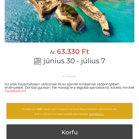
63.330
Ft
Ár:
június 30 - július 7
Az árak folyamatosan változnak és az ajánlat kiírásanak időpontjában
érvényesek. Döntsd gyorsan. Ne maradj le a legjobb ajánlatokról, kövess minket
Facebookon
!
Az ajánlat 1888 napja nem frissült. Az árak folyamatosan változhatnak,
ezért célszerű a legfrissebb ajánlatokat
böngészni.
Korfu