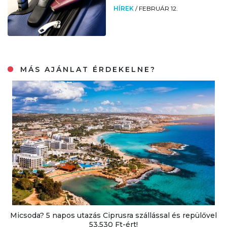
HÍREK
/
FEBRUÁR 12.
MÁS AJÁNLAT ÉRDEKELNE?
Micsoda? 5 napos utazás Ciprusra szállással és repülővel
53.530 Ft-ért!