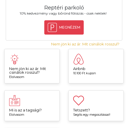
Reptéri parkoló
10% kedvezmény vagy bőrönd fóliázás - csak nektek!
MEGNÉZEM
Nem jön ki az ár. Mit csinálok rosszul?
Nem jön ki az ár. Mit
Airbnb
csinálok rosszul?
10.100 Ft kupon
Elolvasom
Mi is az a tagsági?
Tetszett?
Elolvasom
Segíts egy megosztással!