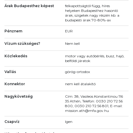
Árak Budapesthez képest
felkapottságtól függ, híres
helyeken Budapesthez hasonló
árak, szigetek nagy részén kb. a
budapesti árak 70-80%-ax
Pénznem
EUR
Vízum szükséges?
Nem kell
Közlekedés
motor vagy autóbérlés, busz, hajó,
belföldi járatok
Vallás
görög-ortodox
Konnektor
nem kell átalakító
Nagykövetség
Cím: 38, Vasileos Konstantinou 116
35 Athén, Telefon: 0030 210 72 56
800, 0030 210 72 56 801, E-mail:
mission.ath@mfa.gov.hu
Csapvíz
Igen