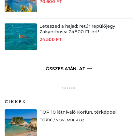
70.600 FT
Leteszed a hajad: retúr repülőjegy
Zakynthosra 24.500 Ft-ért!
24.500 FT
ÖSSZES AJÁNLAT
CIKKEK
TOP 10 látnivaló Korfun, térképpel
TOP10
/
NOVEMBER 02.