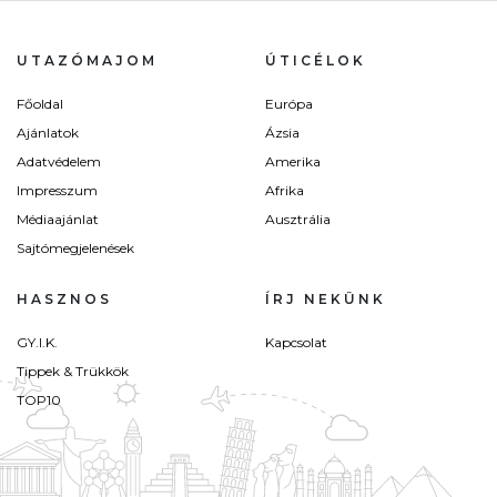
UTAZÓMAJOM
ÚTICÉLOK
Főoldal
Európa
Ajánlatok
Ázsia
Adatvédelem
Amerika
Impresszum
Afrika
Médiaajánlat
Ausztrália
Sajtómegjelenések
HASZNOS
ÍRJ NEKÜNK
GY.I.K.
Kapcsolat
Tippek & Trükkök
TOP10