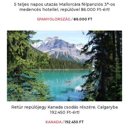
5 teljes napos utazás Mallorcára félpanziós 3*-os
medencés hotellel, repülővel 86.000 Ft-ért!
SPANYOLORSZÁG
/
86.000 FT
Retúr repülőjegy Kanada csodás részére, Calgaryba
192.450 Ft-ért!
KANADA
/
192.450 FT