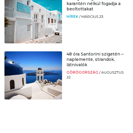
karantén nélkül fogadja a
beoltottakat
HÍREK
/
MÁRCIUS 23.
48 óra Santorini szigetén –
naplemente, strandok,
látnivalók
GÖRÖGORSZÁG
/
AUGUSZTUS
22.