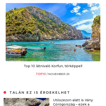
Top 10 látnivaló Korfun, térképpel!
TOP10
/
NOVEMBER 29.
TALÁN EZ IS ÉRDEKELHET
Utószezon alatt is irány
Görögország – ezek a