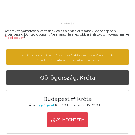
Az árak folyamatosan változnak és az ajánlat kiírásanak időpontjában
érvényesek. Döntsd gyorsan. Ne maradj le a legjobb ajánlatokról, kövess minket
Facebookon
!
Az ajánlat 1818 napja nem frissült. Az árak folyamatosan változhatnak,
ezért célszerű a legfrissebb ajánlatokat
böngészni.
Görögország, Kréta
Budapest ⇄ Kréta
Ára
tagságival
10.530 Ft, nélküle: 15.880 Ft !
MEGNÉZEM