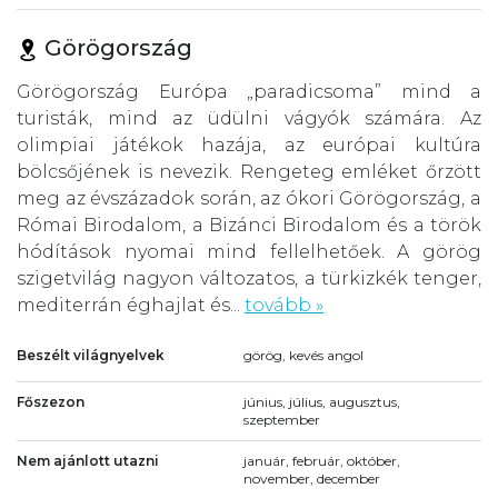
Görögország
Görögország Európa „paradicsoma” mind a
turisták, mind az üdülni vágyók számára. Az
olimpiai játékok hazája, az európai kultúra
bölcsőjének is nevezik. Rengeteg emléket őrzött
meg az évszázadok során, az ókori Görögország, a
Római Birodalom, a Bizánci Birodalom és a török
hódítások nyomai mind fellelhetőek. A görög
szigetvilág nagyon változatos, a türkizkék tenger,
mediterrán éghajlat és...
tovább »
Beszélt világnyelvek
görög, kevés angol
Főszezon
június, július, augusztus,
szeptember
Nem ajánlott utazni
január, február, október,
november, december