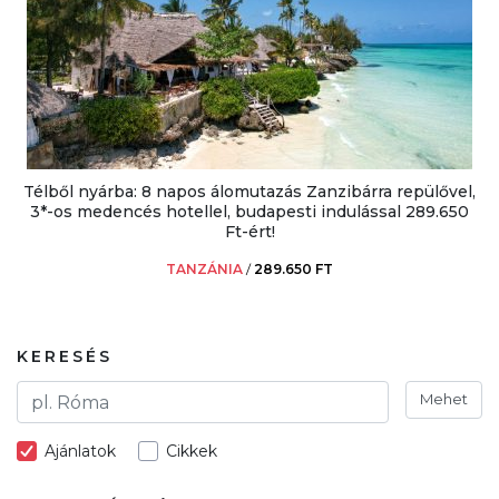
Télből nyárba: 8 napos álomutazás Zanzibárra repülővel,
3*-os medencés hotellel, budapesti indulással 289.650
Ft-ért!
TANZÁNIA
/
289.650 FT
KERESÉS
Mehet
Ajánlatok
Cikkek