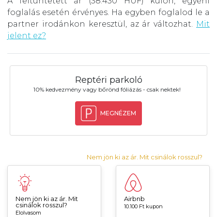
A feltüntetett ár (38.430 HUF) külön, egyéni
foglalás esetén érvényes. Ha egyben foglalod le a
partner irodánkon keresztül, az ár változhat.
Mit
jelent ez?
Reptéri parkoló
10% kedvezmény vagy bőrönd fóliázás - csak nektek!
MEGNÉZEM
Nem jön ki az ár. Mit csinálok rosszul?
Nem jön ki az ár. Mit
Airbnb
csinálok rosszul?
10.100 Ft kupon
Elolvasom