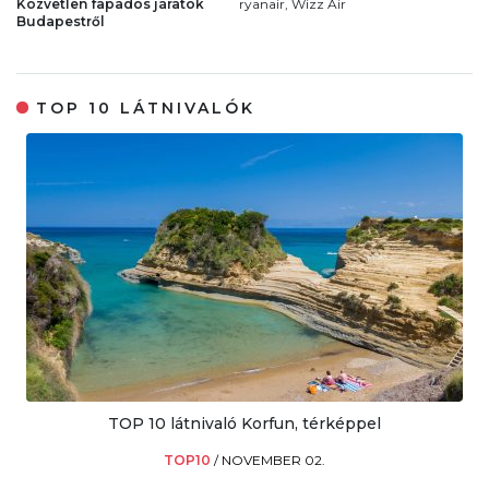
Közvetlen fapados járatok
ryanair, Wizz Air
Budapestről
TOP 10 LÁTNIVALÓK
TOP 10 látnivaló Korfun, térképpel
TOP10
/
NOVEMBER 02.