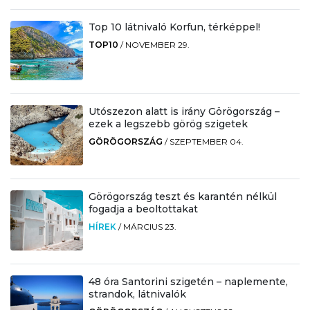
Top 10 látnivaló Korfun, térképpel!
TOP10
/
NOVEMBER 29.
Utószezon alatt is irány Görögország –
ezek a legszebb görög szigetek
GÖRÖGORSZÁG
/
SZEPTEMBER 04.
Görögország teszt és karantén nélkül
fogadja a beoltottakat
HÍREK
/
MÁRCIUS 23.
48 óra Santorini szigetén – naplemente,
strandok, látnivalók