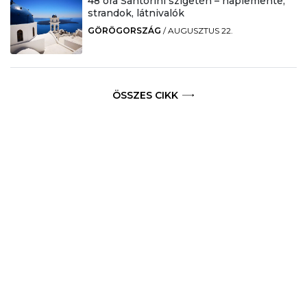
48 óra Santorini szigetén – naplemente,
strandok, látnivalók
GÖRÖGORSZÁG
/
AUGUSZTUS 22.
ÖSSZES CIKK