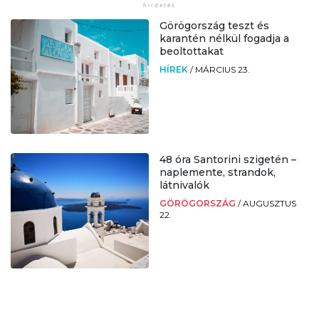
Görögország teszt és
karantén nélkül fogadja a
beoltottakat
HÍREK
/
MÁRCIUS 23.
48 óra Santorini szigetén –
naplemente, strandok,
látnivalók
GÖRÖGORSZÁG
/
AUGUSZTUS
22.