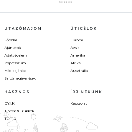
UTAZÓMAJOM
ÚTICÉLOK
Főoldal
Európa
Ajánlatok
Ázsia
Adatvédelem
Amerika
Impresszum
Afrika
Médiaajánlat
Ausztrália
Sajtómegjelenések
HASZNOS
ÍRJ NEKÜNK
GY.I.K.
Kapcsolat
Tippek & Trükkök
TOP10