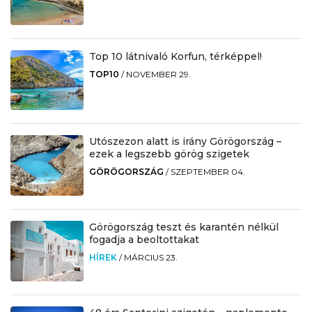
Top 10 látnivaló Korfun, térképpel!
TOP10
/
NOVEMBER 29.
Utószezon alatt is irány Görögország –
ezek a legszebb görög szigetek
GÖRÖGORSZÁG
/
SZEPTEMBER 04.
Görögország teszt és karantén nélkül
fogadja a beoltottakat
HÍREK
/
MÁRCIUS 23.