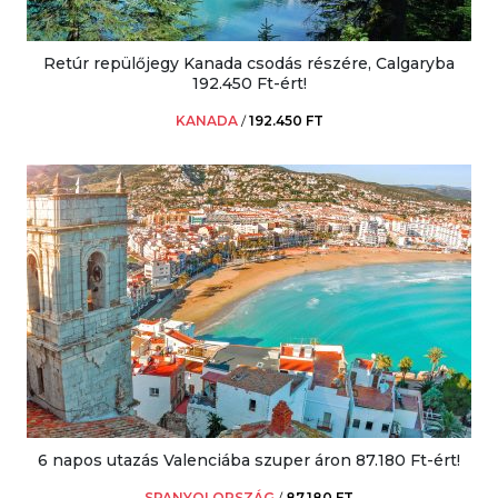
Retúr repülőjegy Kanada csodás részére, Calgaryba
192.450 Ft-ért!
KANADA
/
192.450 FT
6 napos utazás Valenciába szuper áron 87.180 Ft-ért!
SPANYOLORSZÁG
/
87.180 FT