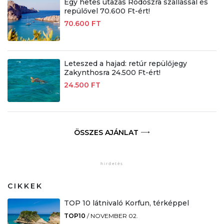
Egy hetes utazás Rodoszra szállással és
repülővel 70.600 Ft-ért!
70.600 FT
Leteszed a hajad: retúr repülőjegy
Zakynthosra 24.500 Ft-ért!
24.500 FT
ÖSSZES AJÁNLAT
CIKKEK
TOP 10 látnivaló Korfun, térképpel
TOP10
/
NOVEMBER 02.