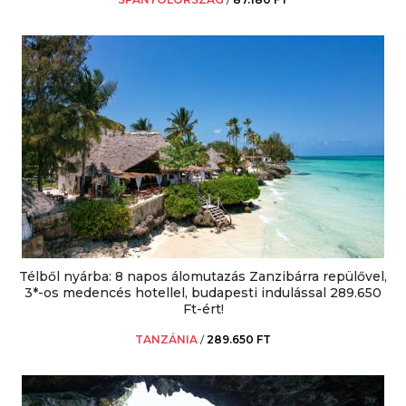
Télből nyárba: 8 napos álomutazás Zanzibárra repülővel,
3*-os medencés hotellel, budapesti indulással 289.650
Ft-ért!
TANZÁNIA
/
289.650 FT