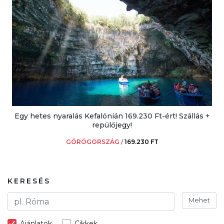
Egy hetes nyaralás Kefalónián 169.230 Ft-ért! Szállás +
repülőjegy!
GÖRÖGORSZÁG
/
169.230 FT
KERESÉS
Mehet
Ajánlatok
Cikkek