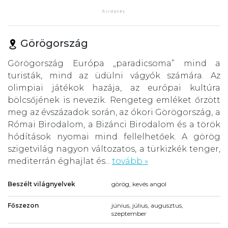
Görögország
Görögország Európa „paradicsoma” mind a
turisták, mind az üdülni vágyók számára. Az
olimpiai játékok hazája, az európai kultúra
bölcsőjének is nevezik. Rengeteg emléket őrzött
meg az évszázadok során, az ókori Görögország, a
Római Birodalom, a Bizánci Birodalom és a török
hódítások nyomai mind fellelhetőek. A görög
szigetvilág nagyon változatos, a türkizkék tenger,
mediterrán éghajlat és...
tovább »
Beszélt világnyelvek
görög, kevés angol
Főszezon
június, július, augusztus,
szeptember