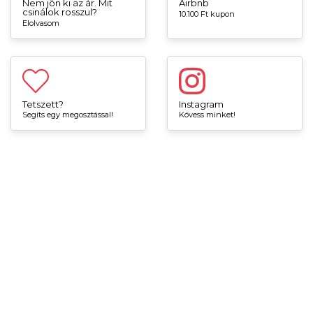
Nem jön ki az ár. Mit
Airbnb
csinálok rosszul?
10.100 Ft kupon
Elolvasom
Tetszett?
Instagram
Segíts egy megosztással!
Kövess minket!