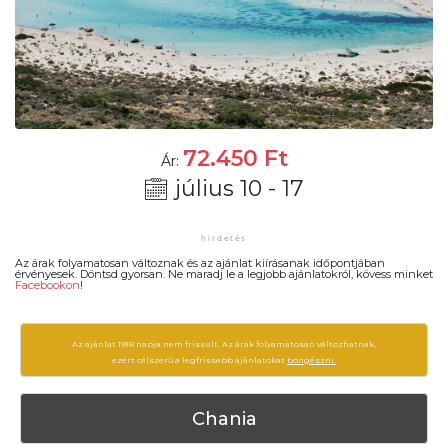
72.450
Ft
Ár:
július 10 - 17
Az árak folyamatosan változnak és az ajánlat kiírásanak időpontjában
érvényesek. Döntsd gyorsan. Ne maradj le a legjobb ajánlatokról, kövess minket
Facebookon
!
Az ajánlat 1918 napja nem frissült. Az árak folyamatosan változhatnak,
ezért célszerű a legfrissebb ajánlatokat
böngészni.
Chania