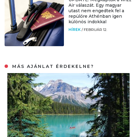
Air válaszát. Egy magyar
utast nem engedtek fel a
repülőre Athénban igen
különös indokkal
HÍREK
/
FEBRUÁR 12.
MÁS AJÁNLAT ÉRDEKELNE?