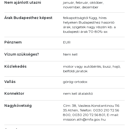
Nem ajánlott utazni
január, február, október,
november, december
Árak Budapesthez képest
felkapottságtól függ, híres
helyeken Budapesthez hasonló
árak, szigetek nagy részén kb. a
budapesti árak 70-80%-ax
Pénznem
EUR
Vízum szükséges?
Nem kell
Közlekedés
motor vagy autóbérlés, busz, hajó,
belföldi járatok
Vallás
görög-ortodox
Konnektor
nem kell átalakító
Nagykövetség
Cím: 38, Vasileos Konstantinou 116
35 Athén, Telefon: 0030 210 72 56
800, 0030 210 72 56 801, E-mail:
mission.ath@mfa.gov.hu