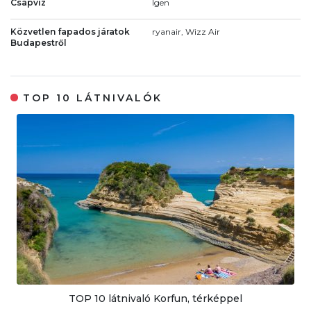
Csapvíz
Igen
Közvetlen fapados járatok
ryanair, Wizz Air
Budapestről
TOP 10 LÁTNIVALÓK
TOP 10 látnivaló Korfun, térképpel