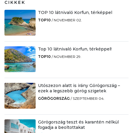
CIKKEK
TOP 10 látnivaló Korfun, térképpel
TOP10
/
NOVEMBER 02.
Top 10 látnivaló Korfun, térképpel!
TOP10
/
NOVEMBER 29.
Utószezon alatt is irány Görögország –
ezek a legszebb görög szigetek
GÖRÖGORSZÁG
/
SZEPTEMBER 04.
Görögország teszt és karantén nélkül
fogadja a beoltottakat