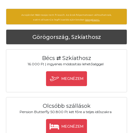
Az ajánlat 1822 napja nem frissült. Az árak folyamatosan változhatnak,
ezért célszerű a legfrissebb ajánlatokat
böngészni.
Görögország, Szkíathosz
Bécs ⇄ Szkíathosz
16.000 Ft | ingyenes módosítási lehetőséggel
MEGNÉZEM
Olcsóbb szállások
Pension Butterfly 50.800 Ft két főre a teljes időszakra
MEGNÉZEM