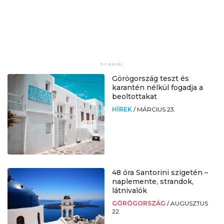
Görögország teszt és
karantén nélkül fogadja a
beoltottakat
HÍREK
/
MÁRCIUS 23.
48 óra Santorini szigetén –
naplemente, strandok,
látnivalók
GÖRÖGORSZÁG
/
AUGUSZTUS
22.