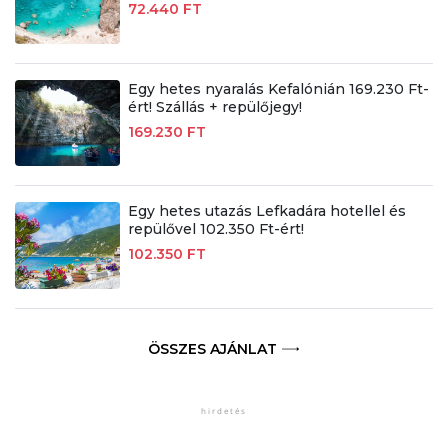
72.440 FT
Egy hetes nyaralás Kefalónián 169.230 Ft-
ért! Szállás + repülőjegy!
169.230 FT
Egy hetes utazás Lefkadára hotellel és
repülővel 102.350 Ft-ért!
102.350 FT
ÖSSZES AJÁNLAT