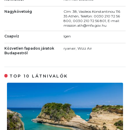
Nagykövetség
Cím: 38, Vasileos Konstantinou 116
35 Athén, Telefon: 0030 210 72 56
800, 0030 210 72 56 801, E-mail:
mission.ath@mfa.gov.hu
Csapvíz
Igen
Közvetlen fapados járatok
ryanair, Wizz Air
Budapestről
TOP 10 LÁTNIVALÓK