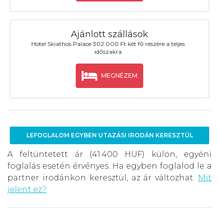
Ajánlott szállások
Hotel Skiathos Palace 302.000 Ft két fő részére a teljes
időszakra
MEGNÉZEM
LEFOGLALOM EGYBEN UTAZÁSI IRODÁN KERESZTÜL
A feltüntetett ár (41.400 HUF) külön, egyéni
foglalás esetén érvényes. Ha egyben foglalod le a
partner irodánkon keresztül, az ár változhat.
Mit
jelent ez?