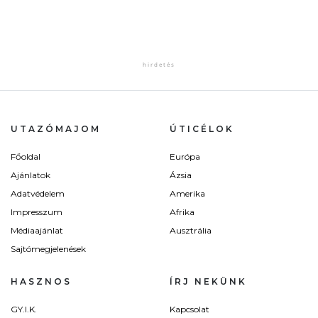
UTAZÓMAJOM
ÚTICÉLOK
Főoldal
Európa
Ajánlatok
Ázsia
Adatvédelem
Amerika
Impresszum
Afrika
Médiaajánlat
Ausztrália
Sajtómegjelenések
HASZNOS
ÍRJ NEKÜNK
GY.I.K.
Kapcsolat