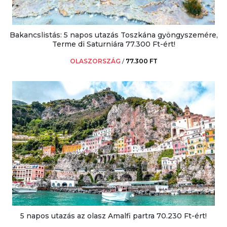
Bakancslistás: 5 napos utazás Toszkána gyöngyszemére,
Terme di Saturniára 77.300 Ft-ért!
OLASZORSZÁG
/
77.300 FT
5 napos utazás az olasz Amalfi partra 70.230 Ft-ért!