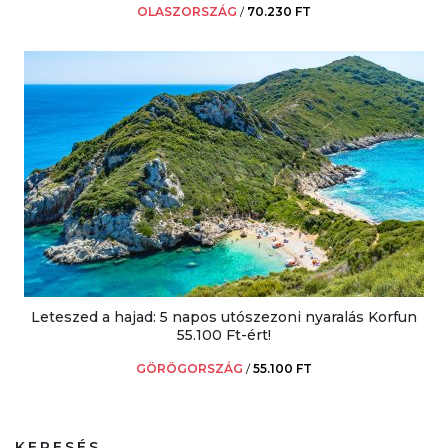
OLASZORSZÁG
/
70.230 FT
Leteszed a hajad: 5 napos utószezoni nyaralás Korfun
55.100 Ft-ért!
GÖRÖGORSZÁG
/
55.100 FT
KERESÉS