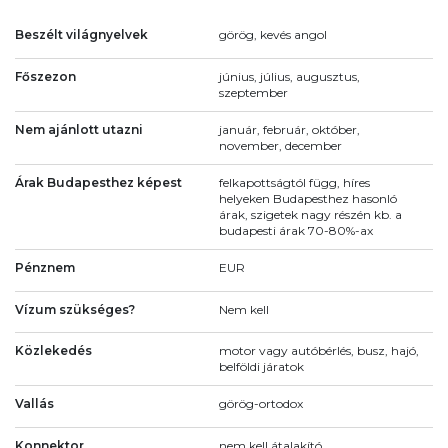
Beszélt világnyelvek
görög, kevés angol
Főszezon
június, július, augusztus,
szeptember
Nem ajánlott utazni
január, február, október,
november, december
Árak Budapesthez képest
felkapottságtól függ, híres
helyeken Budapesthez hasonló
árak, szigetek nagy részén kb. a
budapesti árak 70-80%-ax
Pénznem
EUR
Vízum szükséges?
Nem kell
Közlekedés
motor vagy autóbérlés, busz, hajó,
belföldi járatok
Vallás
görög-ortodox
Konnektor
nem kell átalakító