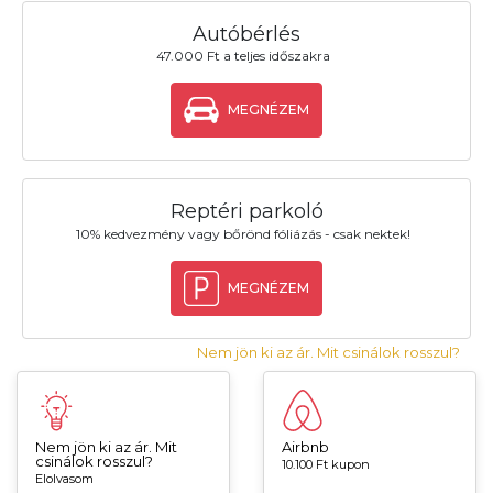
Autóbérlés
47.000 Ft a teljes időszakra
MEGNÉZEM
Reptéri parkoló
10% kedvezmény vagy bőrönd fóliázás - csak nektek!
MEGNÉZEM
Nem jön ki az ár. Mit csinálok rosszul?
Nem jön ki az ár. Mit
Airbnb
csinálok rosszul?
10.100 Ft kupon
Elolvasom