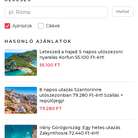
Mehet
Ajánlatok
Cikkek
HASONLÓ AJÁNLATOK
Leteszed a hajad: 5 napos utószezoni
nyaralás Korfun 55.100 Ft-ért!
55.100 FT
8 napos utazás Szantorinire
utószezonban 79.280 Ft-ért! Szállás +
repülőjegy!
79.280 FT
Irány Görögország: Egy hetes utazás
Zakynthosra 72.440 Ft-ért!