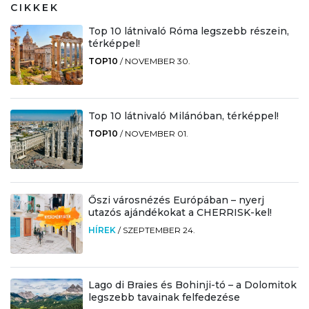
CIKKEK
Top 10 látnivaló Róma legszebb részein,
térképpel!
TOP10
/
NOVEMBER 30.
Top 10 látnivaló Milánóban, térképpel!
TOP10
/
NOVEMBER 01.
Őszi városnézés Európában – nyerj
utazós ajándékokat a CHERRISK-kel!
HÍREK
/
SZEPTEMBER 24.
Lago di Braies és Bohinji-tó – a Dolomitok
legszebb tavainak felfedezése