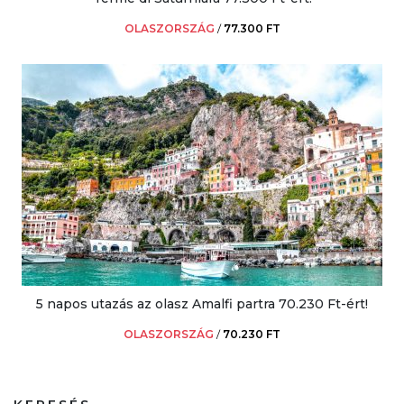
OLASZORSZÁG
/
77.300 FT
5 napos utazás az olasz Amalfi partra 70.230 Ft-ért!
OLASZORSZÁG
/
70.230 FT