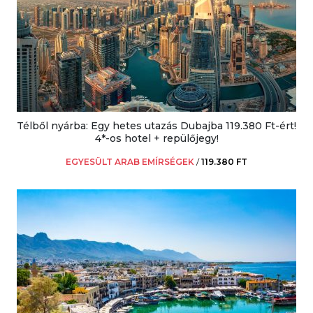
Télből nyárba: Egy hetes utazás Dubajba 119.380 Ft-ért!
4*-os hotel + repülőjegy!
EGYESÜLT ARAB EMÍRSÉGEK
/
119.380 FT