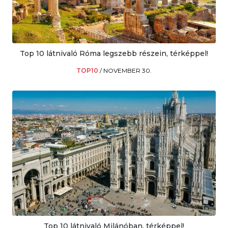
Top 10 látnivaló Róma legszebb részein, térképpel!
TOP10
/
NOVEMBER 30.
Top 10 látnivaló Milánóban, térképpel!