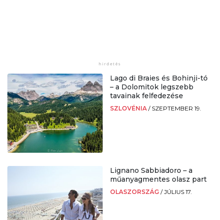
Lago di Braies és Bohinji-tó
– a Dolomitok legszebb
tavainak felfedezése
SZLOVÉNIA
/
SZEPTEMBER 19.
Lignano Sabbiadoro – a
műanyagmentes olasz part
OLASZORSZÁG
/
JÚLIUS 17.