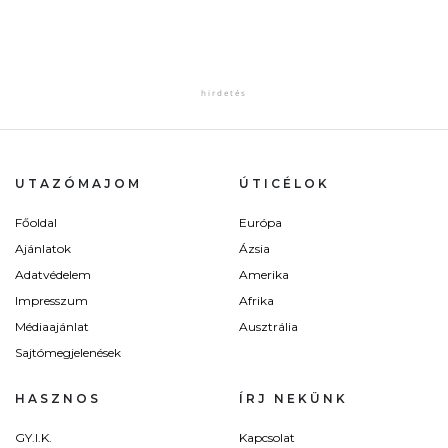
UTAZÓMAJOM
ÚTICÉLOK
Főoldal
Európa
Ajánlatok
Ázsia
Adatvédelem
Amerika
Impresszum
Afrika
Médiaajánlat
Ausztrália
Sajtómegjelenések
HASZNOS
ÍRJ NEKÜNK
GY.I.K.
Kapcsolat