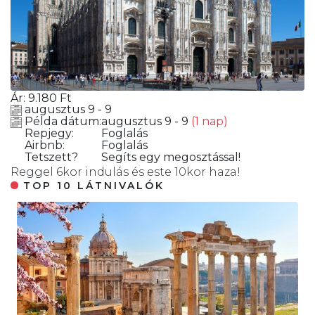
Ár:
9.180
Ft
augusztus 9 - 9
Példa dátum:
augusztus 9 - 9
(1 nap)
Repjegy:
Foglalás
Airbnb:
Foglalás
Tetszett?
Segíts egy megosztással!
Reggel 6kor indulás és este 10kor haza!
TOP 10 LÁTNIVALÓK