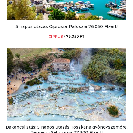
5 napos utazás Ciprusra, Páfoszra 76.050 Ft-ért!
CIPRUS
/
76.050 FT
Bakancslistás: 5 napos utazás Toszkána gyöngyszemére,
Terme di Saturniára 77.300 Ft-ért!