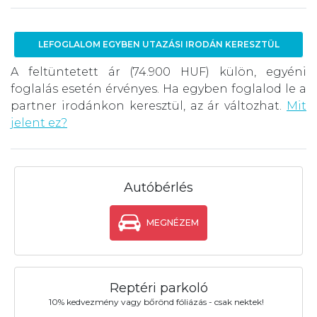
LEFOGLALOM EGYBEN UTAZÁSI IRODÁN KERESZTÜL
A feltüntetett ár (74.900 HUF) külön, egyéni
foglalás esetén érvényes. Ha egyben foglalod le a
partner irodánkon keresztül, az ár változhat.
Mit
jelent ez?
Autóbérlés
MEGNÉZEM
Reptéri parkoló
10% kedvezmény vagy bőrönd fóliázás - csak nektek!