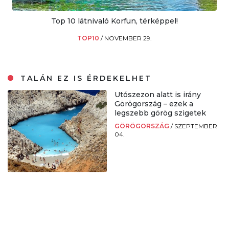
Top 10 látnivaló Korfun, térképpel!
TOP10
/
NOVEMBER 29.
TALÁN EZ IS ÉRDEKELHET
Utószezon alatt is irány
Görögország – ezek a
legszebb görög szigetek
GÖRÖGORSZÁG
/
SZEPTEMBER
04.