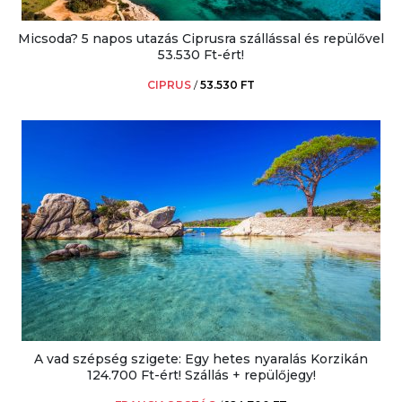
Micsoda? 5 napos utazás Ciprusra szállással és repülővel
53.530 Ft-ért!
CIPRUS
/
53.530 FT
A vad szépség szigete: Egy hetes nyaralás Korzikán
124.700 Ft-ért! Szállás + repülőjegy!