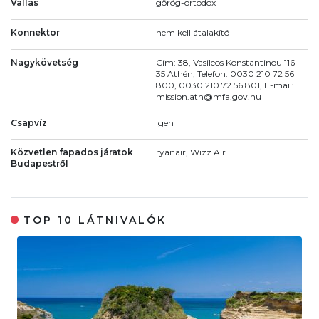
Vallás
görög-ortodox
Konnektor
nem kell átalakító
Nagykövetség
Cím: 38, Vasileos Konstantinou 116
35 Athén, Telefon: 0030 210 72 56
800, 0030 210 72 56 801, E-mail:
mission.ath@mfa.gov.hu
Csapvíz
Igen
Közvetlen fapados járatok
ryanair, Wizz Air
Budapestről
TOP 10 LÁTNIVALÓK