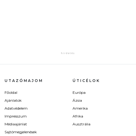
UTAZÓMAJOM
ÚTICÉLOK
Főoldal
Európa
Ajánlatok
Ázsia
Adatvédelem
Amerika
Impresszum
Afrika
Médiaajánlat
Ausztrália
Sajtómegjelenések