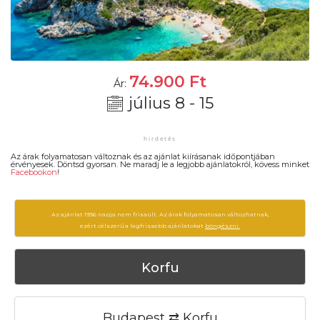
74.900
Ft
Ár:
július 8 - 15
Az árak folyamatosan változnak és az ajánlat kiírásanak időpontjában
érvényesek. Döntsd gyorsan. Ne maradj le a legjobb ajánlatokról, kövess minket
Facebookon
!
Az ajánlat 1936 napja nem frissült. Az árak folyamatosan változhatnak,
ezért célszerű a legfrissebb ajánlatokat
böngészni.
Korfu
Budapest ⇄ Korfu