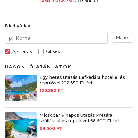
FRANCIAORSZÁG
/
124.700 FT
KERESÉS
Mehet
Ajánlatok
Cikkek
HASONLÓ AJÁNLATOK
Egy hetes utazás Lefkadára hotellel és
repülővel 102.350 Ft-ért!
102.350 FT
Micsoda? 6 napos utazás Krétára
szállással és repülővel 68.600 Ft-ért!
68.600 FT