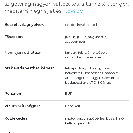
szigetvilág nagyon változatos, a türkizkék tenger,
mediterrán éghajlat és...
tovább »
Beszélt világnyelvek
görög, kevés angol
Főszezon
június, július, augusztus,
szeptember
Nem ajánlott utazni
január, február, október,
november, december
Árak Budapesthez képest
felkapottságtól függ, híres
helyeken Budapesthez hasonló
árak, szigetek nagy részén kb. a
budapesti árak 70-80%-ax
Pénznem
EUR
Vízum szükséges?
Nem kell
Közlekedés
motor vagy autóbérlés, busz, hajó,
belföldi járatok