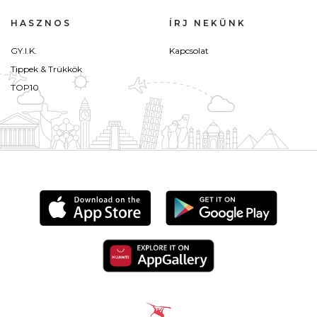
HASZNOS
ÍRJ NEKÜNK
GY.I.K.
Kapcsolat
Tippek & Trükkök
TOP10