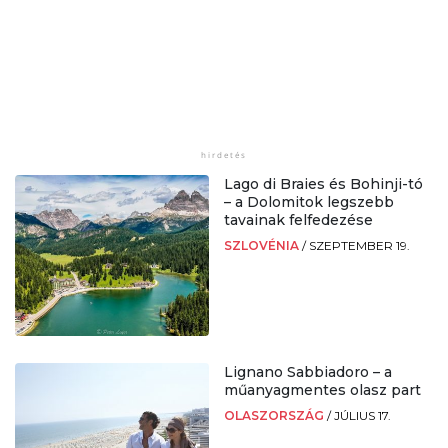
Lago di Braies és Bohinji-tó
– a Dolomitok legszebb
tavainak felfedezése
SZLOVÉNIA
/
SZEPTEMBER 19.
Lignano Sabbiadoro – a
műanyagmentes olasz part
OLASZORSZÁG
/
JÚLIUS 17.