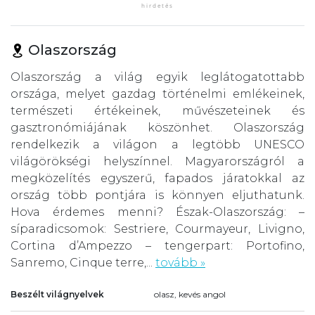
Olaszország
Olaszország a világ egyik leglátogatottabb
országa, melyet gazdag történelmi emlékeinek,
természeti értékeinek, művészeteinek és
gasztronómiájának köszönhet. Olaszország
rendelkezik a világon a legtöbb UNESCO
világörökségi helyszínnel. Magyarországról a
megközelítés egyszerű, fapados járatokkal az
ország több pontjára is könnyen eljuthatunk.
Hova érdemes menni? Észak-Olaszország: –
síparadicsomok: Sestriere, Courmayeur, Livigno,
Cortina d’Ampezzo – tengerpart: Portofino,
Sanremo, Cinque terre,...
tovább »
Beszélt világnyelvek
olasz, kevés angol