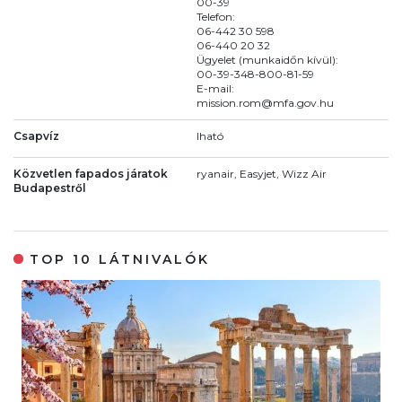
00-39
Telefon:
06-442 30 598
06-440 20 32
Ügyelet (munkaidőn kívül):
00-39-348-800-81-59
E-mail:
mission.rom@mfa.gov.hu
Csapvíz
Iható
Közvetlen fapados járatok
ryanair, Easyjet, Wizz Air
Budapestről
TOP 10 LÁTNIVALÓK