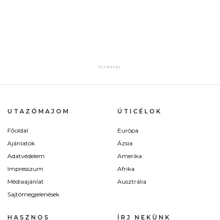
UTAZÓMAJOM
ÚTICÉLOK
Főoldal
Európa
Ajánlatok
Ázsia
Adatvédelem
Amerika
Impresszum
Afrika
Médiaajánlat
Ausztrália
Sajtómegjelenések
HASZNOS
ÍRJ NEKÜNK