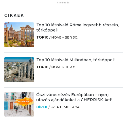
CIKKEK
Top 10 látnivaló Róma legszebb részein,
térképpel!
TOP10
/
NOVEMBER 30.
Top 10 látnivaló Milánóban, térképpel!
TOP10
/
NOVEMBER 01.
Őszi városnézés Európában – nyerj
utazós ajándékokat a CHERRISK-kel!
HÍREK
/
SZEPTEMBER 24.