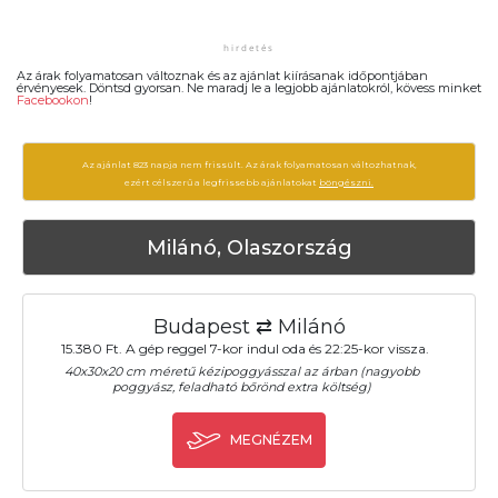
Az árak folyamatosan változnak és az ajánlat kiírásanak időpontjában
érvényesek. Döntsd gyorsan. Ne maradj le a legjobb ajánlatokról, kövess minket
Facebookon
!
Az ajánlat 823 napja nem frissült. Az árak folyamatosan változhatnak,
ezért célszerű a legfrissebb ajánlatokat
böngészni.
Milánó, Olaszország
Budapest ⇄ Milánó
15.380 Ft. A gép reggel 7-kor indul oda és 22:25-kor vissza.
40x30x20 cm méretű kézipoggyásszal az árban (nagyobb
poggyász, feladható bőrönd extra költség)
MEGNÉZEM