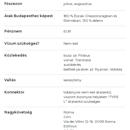
Főszezon
július, augusztus
Árak Budapesthez képest
180 % Észak-Olaszországban és
Rómában, 130 % délenx
Pénznem
EUR
Vízum szükséges?
Nem kell
Közlekedés
busz: pl. Flixbus
vonat: Trenitalia
autóbérlés
belföldi járatok: pl. Ryanair, Volotea
Vallás
keresztény
Konnektor
többnyire nem kell átalakító,
viszont bizonyos helyeken "TYPE
L" átalakító szükséges
Nagykövetség
Róma
Cím:
Via dei Villini 12-16. 00161 Roma
Előhívó: