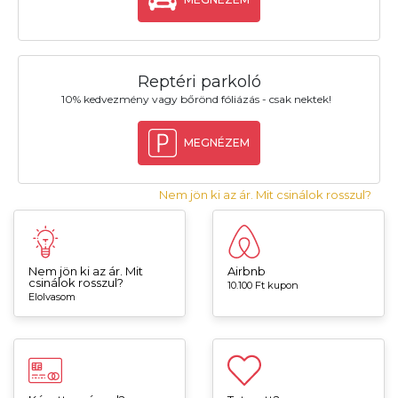
Reptéri parkoló
10% kedvezmény vagy bőrönd fóliázás - csak nektek!
MEGNÉZEM
Nem jön ki az ár. Mit csinálok rosszul?
Nem jön ki az ár. Mit
Airbnb
csinálok rosszul?
10.100 Ft kupon
Elolvasom