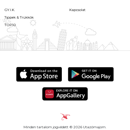
GY.I.K.
Kapcsolat
Tippek & Trükkök
TOP10
Minden tartalom jogvédett © 2026 Utazómajom.