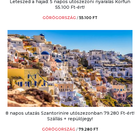
Leteszed a hajad: 5 napos utószezoni nyaralás Korfun
55.100 Ft-ért!
GÖRÖGORSZÁG
/
55.100 FT
8 napos utazás Szantorinire utószezonban 79.280 Ft-ért!
Szállás + repülőjegy!
GÖRÖGORSZÁG
/
79.280 FT