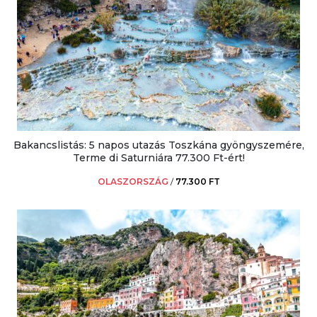
Bakancslistás: 5 napos utazás Toszkána gyöngyszemére,
Terme di Saturniára 77.300 Ft-ért!
OLASZORSZÁG
/
77.300 FT