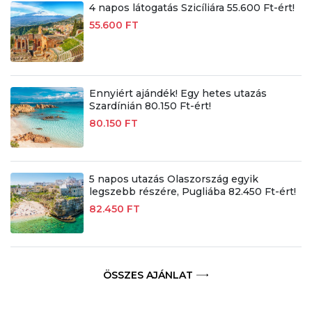
4 napos látogatás Szicíliára 55.600 Ft-ért!
55.600 FT
Ennyiért ajándék! Egy hetes utazás
Szardínián 80.150 Ft-ért!
80.150 FT
5 napos utazás Olaszország egyik
legszebb részére, Pugliába 82.450 Ft-ért!
82.450 FT
ÖSSZES AJÁNLAT