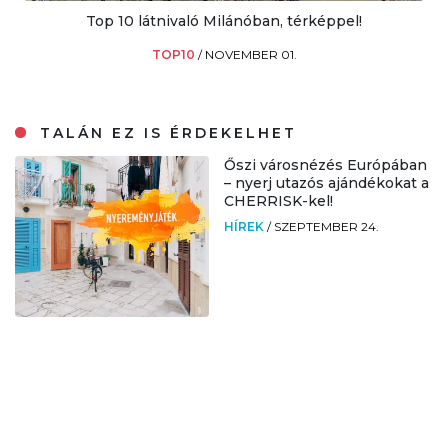
Top 10 látnivaló Milánóban, térképpel!
TOP10
/
NOVEMBER 01.
TALÁN EZ IS ÉRDEKELHET
Őszi városnézés Európában
– nyerj utazós ajándékokat a
CHERRISK-kel!
HÍREK
/
SZEPTEMBER 24.