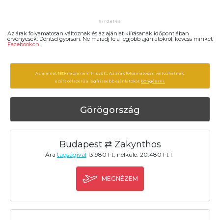
Az árak folyamatosan változnak és az ajánlat kiírásanak időpontjában
érvényesek. Döntsd gyorsan. Ne maradj le a legjobb ajánlatokról, kövess minket
Facebookon
!
Az ajánlat 1819 napja nem frissült. Az árak folyamatosan változhatnak,
ezért célszerű a legfrissebb ajánlatokat
böngészni.
Görögország
Budapest ⇄ Zakynthos
Ára
tagságival
13.980 Ft, nélküle: 20.480 Ft !
MEGNÉZEM