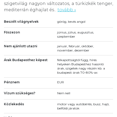
szigetvilág nagyon változatos, a türkizkék tenger,
mediterrán éghajlat és...
tovább »
Beszélt világnyelvek
görög, kevés angol
Főszezon
június, július, augusztus,
szeptember
Nem ajánlott utazni
január, február, október,
november, december
Árak Budapesthez képest
felkapottságtól függ, híres
helyeken Budapesthez hasonló
árak, szigetek nagy részén kb. a
budapesti árak 70-80%-ax
Pénznem
EUR
Vízum szükséges?
Nem kell
Közlekedés
motor vagy autóbérlés, busz, hajó,
belföldi járatok