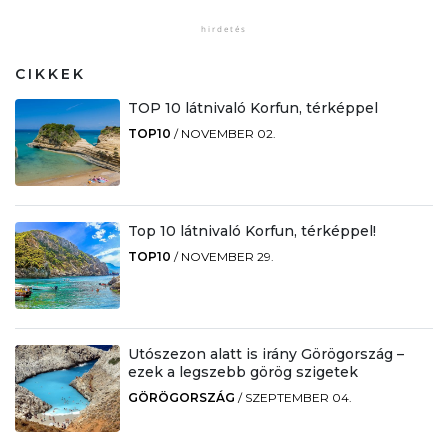
CIKKEK
TOP 10 látnivaló Korfun, térképpel
TOP10
/
NOVEMBER 02.
Top 10 látnivaló Korfun, térképpel!
TOP10
/
NOVEMBER 29.
Utószezon alatt is irány Görögország –
ezek a legszebb görög szigetek
GÖRÖGORSZÁG
/
SZEPTEMBER 04.