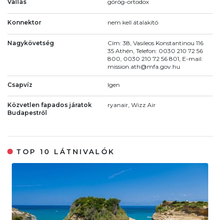
Vallás
görög-ortodox
Konnektor
nem kell átalakító
Nagykövetség
Cím: 38, Vasileos Konstantinou 116
35 Athén, Telefon: 0030 210 72 56
800, 0030 210 72 56 801, E-mail:
mission.ath@mfa.gov.hu
Csapvíz
Igen
Közvetlen fapados járatok
ryanair, Wizz Air
Budapestről
TOP 10 LÁTNIVALÓK