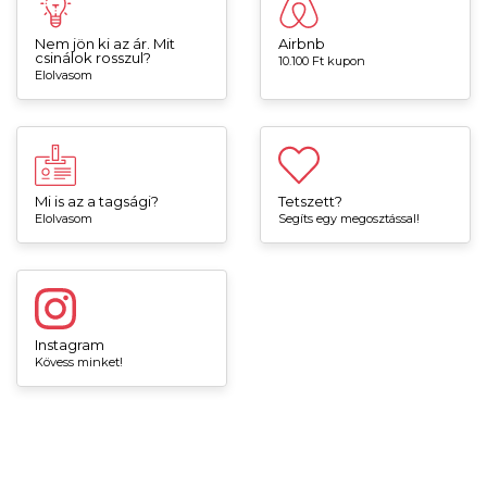
Nem jön ki az ár. Mit
Airbnb
csinálok rosszul?
10.100 Ft kupon
Elolvasom
Mi is az a tagsági?
Tetszett?
Elolvasom
Segíts egy megosztással!
Instagram
Kövess minket!