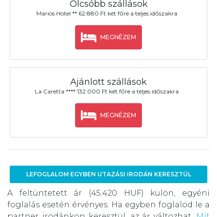
Olcsóbb szállások
Marios Hotel ** 62.880 Ft két főre a teljes időszakra
MEGNÉZEM
Ajánlott szállások
La Caretta **** 132.000 Ft két főre a teljes időszakra
MEGNÉZEM
LEFOGLALOM EGYBEN UTAZÁSI IRODÁN KERESZTÜL
A feltüntetett ár (45.420 HUF) külön, egyéni
foglalás esetén érvényes. Ha egyben foglalod le a
partner irodánkon keresztül, az ár változhat.
Mit