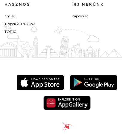
HASZNOS
ÍRJ NEKÜNK
GY.I.K.
Kapcsolat
Tippek & Trükkök
TOP10