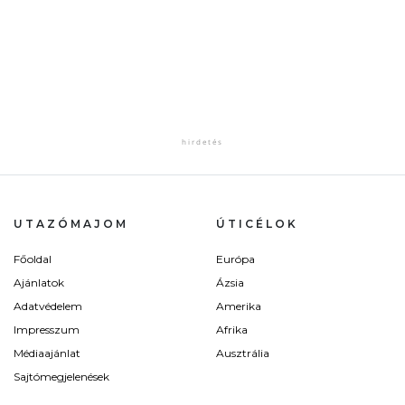
UTAZÓMAJOM
ÚTICÉLOK
Főoldal
Európa
Ajánlatok
Ázsia
Adatvédelem
Amerika
Impresszum
Afrika
Médiaajánlat
Ausztrália
Sajtómegjelenések