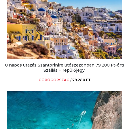
8 napos utazás Szantorinire utószezonban 79.280 Ft-ért!
Szállás + repülőjegy!
GÖRÖGORSZÁG
/
79.280 FT