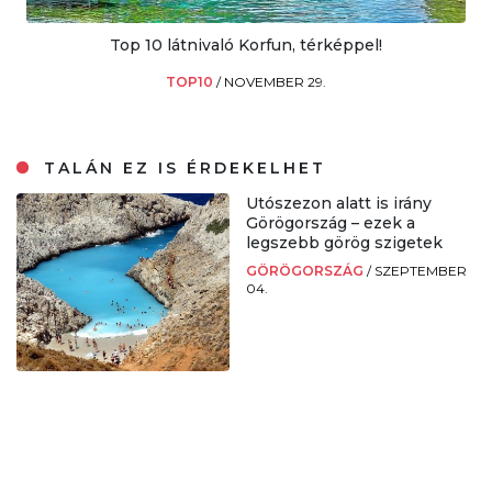
Top 10 látnivaló Korfun, térképpel!
TOP10
/
NOVEMBER 29.
TALÁN EZ IS ÉRDEKELHET
Utószezon alatt is irány
Görögország – ezek a
legszebb görög szigetek
GÖRÖGORSZÁG
/
SZEPTEMBER
04.