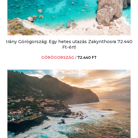
Irány Görögország: Egy hetes utazás Zakynthosra 72.440
Ft-ért!
GÖRÖGORSZÁG
/
72.440 FT