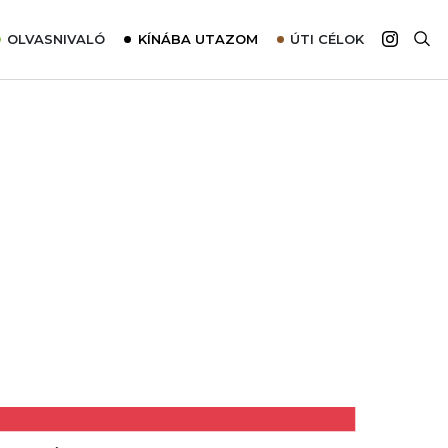
OLVASNIVALÓ
KÍNÁBA UTAZOM
ÚTI CÉLOK
Top 10 látnivalók térképpel
Európa
Tudnivalók az ajánlatok lefoglalásához
Ázsia
Tippek & Trükkök
Amerika
Utazómajom – CitySIM kártya a világutazóknak
Afrika
Interjú
Ausztrália
Élménybeszámolók
Szállodalátogatás
Sajtómegjelenések