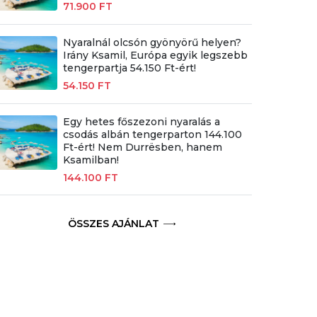
71.900 FT
Nyaralnál olcsón gyönyörű helyen?
Irány Ksamil, Európa egyik legszebb
tengerpartja 54.150 Ft-ért!
54.150 FT
Egy hetes főszezoni nyaralás a
csodás albán tengerparton 144.100
Ft-ért! Nem Durrësben, hanem
Ksamilban!
144.100 FT
ÖSSZES AJÁNLAT