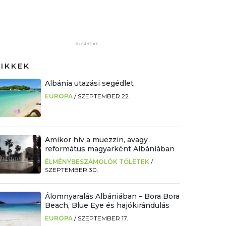
CIKKEK
Albánia utazási segédlet
EURÓPA
/
SZEPTEMBER 22.
Amikor hív a müezzin, avagy
református magyarként Albániában
ÉLMÉNYBESZÁMOLÓK TŐLETEK
/
SZEPTEMBER 30.
Álomnyaralás Albániában – Bora Bora
Beach, Blue Eye és hajókirándulás
EURÓPA
/
SZEPTEMBER 17.