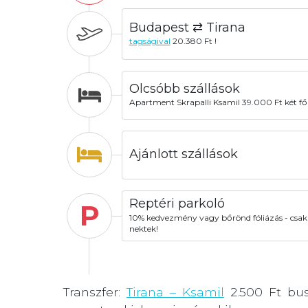
Budapest ⇄ Tirana
tagságival
20.380 Ft !
Olcsóbb szállások
Apartment Skrapalli Ksamil 39.000 Ft két fő
Ajánlott szállások
Reptéri parkoló
P
10% kedvezmény vagy bőrönd fóliázás - csak
nektek!
Transzfer:
Tirana – Ksamil
2.500 Ft buss