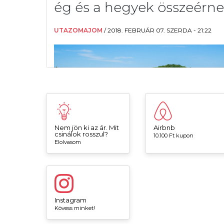
Nem jön ki az ár. Mit
Airbnb
csinálok rosszul?
10.100 Ft kupon
Elolvasom
Instagram
Kövess minket!