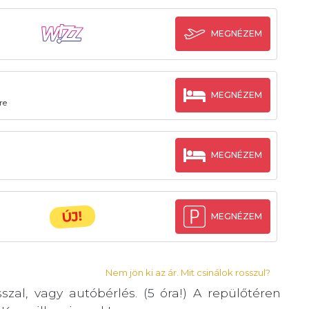
MEGNÉZEM
MEGNÉZEM
re
MEGNÉZEM
ÚJ!
MEGNÉZEM
Nem jön ki az ár. Mit csinálok rosszul?
zal, vagy autóbérlés. (5 óra!) A repülőtéren