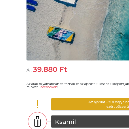
39.880
Ft
Ár:
Az árak folyamatosan változnak és az ajánlat kiírásanak időpontjáb
minket
Facebookon
!
!
Az ajánlat 2701 napja n
ezért célszer
Ksamil