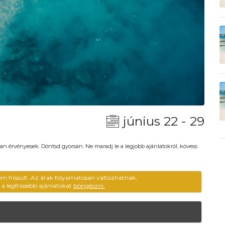
június 22 - 29
an érvényesek. Döntsd gyorsan. Ne maradj le a legjobb ajánlatokról, kövess
em frissült. Az árak folyamatosan változhatnak,
ű a legfrissebb ajánlatokat
böngészni.