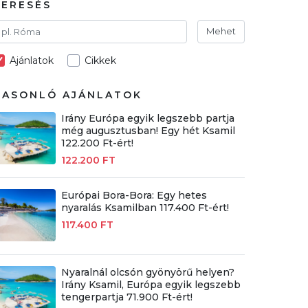
KERESÉS
Mehet
Ajánlatok
Cikkek
HASONLÓ AJÁNLATOK
Irány Európa egyik legszebb partja
még augusztusban! Egy hét Ksamil
122.200 Ft-ért!
122.200 FT
Európai Bora-Bora: Egy hetes
nyaralás Ksamilban 117.400 Ft-ért!
117.400 FT
Nyaralnál olcsón gyönyörű helyen?
Irány Ksamil, Európa egyik legszebb
tengerpartja 71.900 Ft-ért!