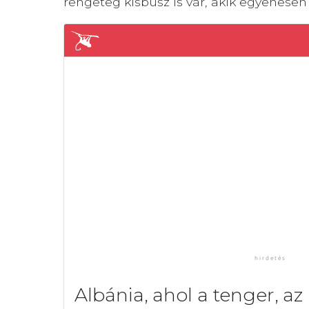
rengeteg kisbusz is vár, akik egyenesen