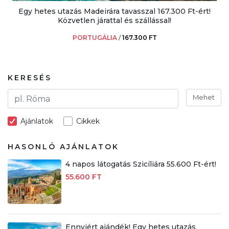
Egy hetes utazás Madeirára tavasszal 167.300 Ft-ért!
Közvetlen járattal és szállással!
PORTUGÁLIA
/
167.300 FT
KERESÉS
Mehet
Ajánlatok
Cikkek
HASONLÓ AJÁNLATOK
4 napos látogatás Szicíliára 55.600 Ft-ért!
55.600 FT
Ennyiért ajándék! Egy hetes utazás