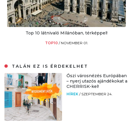
Top 10 látnivaló Milánóban, térképpel!
TOP10
/
NOVEMBER 01.
TALÁN EZ IS ÉRDEKELHET
Őszi városnézés Európában
– nyerj utazós ajándékokat a
CHERRISK-kel!
HÍREK
/
SZEPTEMBER 24.