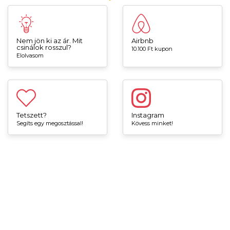
Nem jön ki az ár. Mit
Airbnb
csinálok rosszul?
10.100 Ft kupon
Elolvasom
Tetszett?
Instagram
Segíts egy megosztással!
Kövess minket!