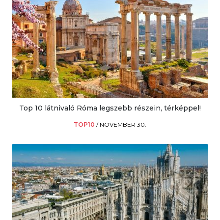
Top 10 látnivaló Róma legszebb részein, térképpel!
TOP10
/
NOVEMBER 30.