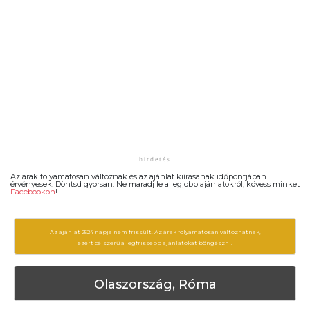
Az árak folyamatosan változnak és az ajánlat kiírásanak időpontjában
érvényesek. Döntsd gyorsan. Ne maradj le a legjobb ajánlatokról, kövess minket
Facebookon
!
Az ajánlat 2524 napja nem frissült. Az árak folyamatosan változhatnak,
ezért célszerű a legfrissebb ajánlatokat
böngészni.
Olaszország, Róma