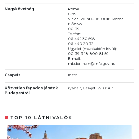
Nagykövetség
Róma
Cím:
Via dei Villini 12-16. 00161 Roma
Előhívó:
00-39
Telefon:
06-442 30 598
06-440 20 32
Ügyelet (munkaidőn kívül):
00-39-348-800-81-59
E-mail:
mission.rom@mfa.gov.hu
Csapvíz
Iható
Közvetlen fapados járatok
ryanair, Easyjet, Wizz Air
Budapestről
TOP 10 LÁTNIVALÓK