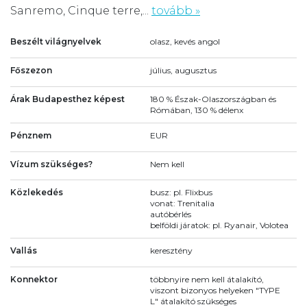
Sanremo, Cinque terre,...
tovább »
Beszélt világnyelvek
olasz, kevés angol
Főszezon
július, augusztus
Árak Budapesthez képest
180 % Észak-Olaszországban és
Rómában, 130 % délenx
Pénznem
EUR
Vízum szükséges?
Nem kell
Közlekedés
busz: pl. Flixbus
vonat: Trenitalia
autóbérlés
belföldi járatok: pl. Ryanair, Volotea
Vallás
keresztény
Konnektor
többnyire nem kell átalakító,
viszont bizonyos helyeken "TYPE
L" átalakító szükséges