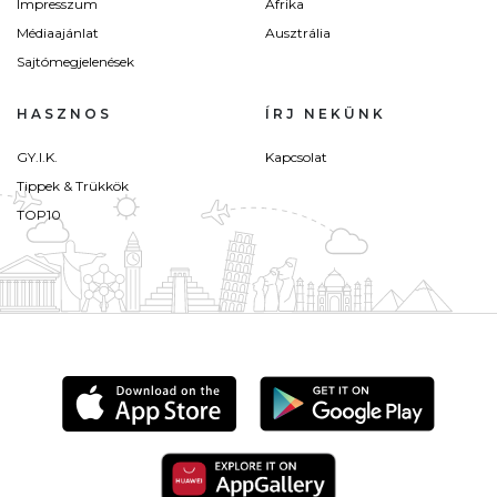
Impresszum
Afrika
Médiaajánlat
Ausztrália
Sajtómegjelenések
HASZNOS
ÍRJ NEKÜNK
GY.I.K.
Kapcsolat
Tippek & Trükkök
TOP10