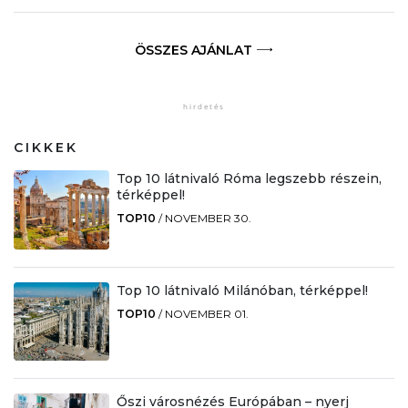
ÖSSZES AJÁNLAT
CIKKEK
Top 10 látnivaló Róma legszebb részein,
térképpel!
TOP10
/
NOVEMBER 30.
Top 10 látnivaló Milánóban, térképpel!
TOP10
/
NOVEMBER 01.
Őszi városnézés Európában – nyerj