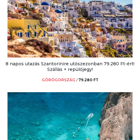
8 napos utazás Szantorinire utószezonban 79.280 Ft-ért!
Szállás + repülőjegy!
GÖRÖGORSZÁG
/
79.280 FT