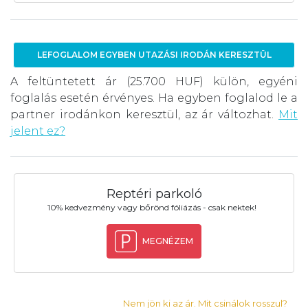
LEFOGLALOM EGYBEN UTAZÁSI IRODÁN KERESZTÜL
A feltüntetett ár (25.700 HUF) külön, egyéni
foglalás esetén érvényes. Ha egyben foglalod le a
partner irodánkon keresztül, az ár változhat.
Mit
jelent ez?
Reptéri parkoló
10% kedvezmény vagy bőrönd fóliázás - csak nektek!
MEGNÉZEM
Nem jön ki az ár. Mit csinálok rosszul?