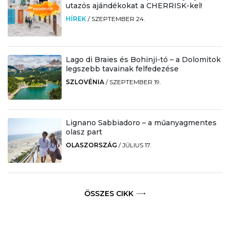
utazós ajándékokat a CHERRISK-kel!
HÍREK
/
SZEPTEMBER 24.
Lago di Braies és Bohinji-tó – a Dolomitok
legszebb tavainak felfedezése
SZLOVÉNIA
/
SZEPTEMBER 19.
Lignano Sabbiadoro – a műanyagmentes
olasz part
OLASZORSZÁG
/
JÚLIUS 17.
ÖSSZES CIKK