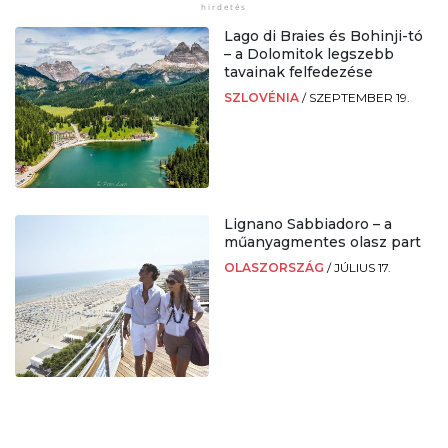
Lago di Braies és Bohinji-tó
– a Dolomitok legszebb
tavainak felfedezése
SZLOVÉNIA
/
SZEPTEMBER 19.
Lignano Sabbiadoro – a
műanyagmentes olasz part
OLASZORSZÁG
/
JÚLIUS 17.