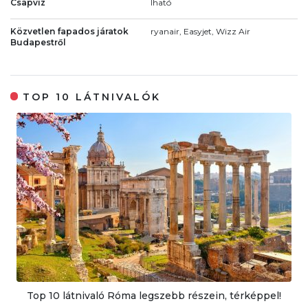
Csapvíz
Iható
Közvetlen fapados járatok
ryanair, Easyjet, Wizz Air
Budapestről
TOP 10 LÁTNIVALÓK
Top 10 látnivaló Róma legszebb részein, térképpel!