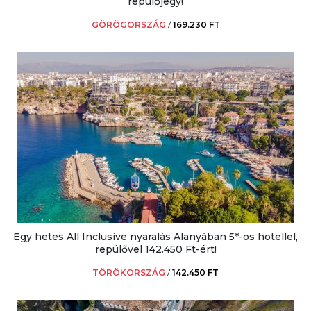
repülőjegy!
GÖRÖGORSZÁG
/
169.230 FT
Egy hetes All Inclusive nyaralás Alanyában 5*-os hotellel,
repülővel 142.450 Ft-ért!
TÖRÖKORSZÁG
/
142.450 FT