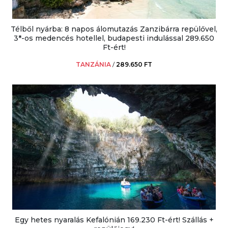
Télből nyárba: 8 napos álomutazás Zanzibárra repülővel,
3*-os medencés hotellel, budapesti indulással 289.650
Ft-ért!
TANZÁNIA
/
289.650 FT
Egy hetes nyaralás Kefalónián 169.230 Ft-ért! Szállás +