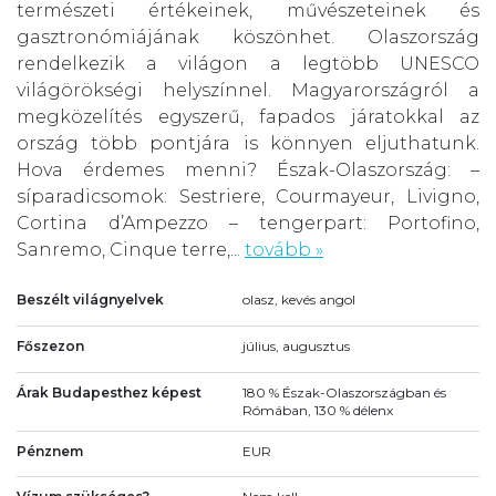
természeti értékeinek, művészeteinek és
gasztronómiájának köszönhet. Olaszország
rendelkezik a világon a legtöbb UNESCO
világörökségi helyszínnel. Magyarországról a
megközelítés egyszerű, fapados járatokkal az
ország több pontjára is könnyen eljuthatunk.
Hova érdemes menni? Észak-Olaszország: –
síparadicsomok: Sestriere, Courmayeur, Livigno,
Cortina d’Ampezzo – tengerpart: Portofino,
Sanremo, Cinque terre,...
tovább »
Beszélt világnyelvek
olasz, kevés angol
Főszezon
július, augusztus
Árak Budapesthez képest
180 % Észak-Olaszországban és
Rómában, 130 % délenx
Pénznem
EUR