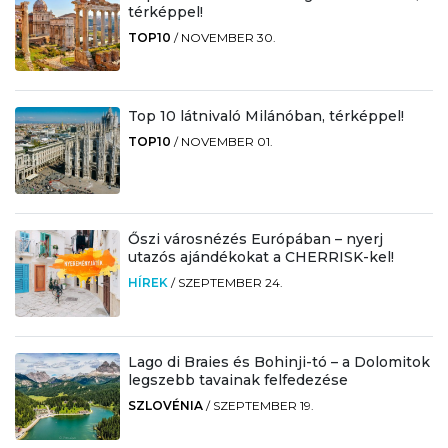
térképpel!
TOP10
/
NOVEMBER 30.
Top 10 látnivaló Milánóban, térképpel!
TOP10
/
NOVEMBER 01.
Őszi városnézés Európában – nyerj
utazós ajándékokat a CHERRISK-kel!
HÍREK
/
SZEPTEMBER 24.
Lago di Braies és Bohinji-tó – a Dolomitok
legszebb tavainak felfedezése
SZLOVÉNIA
/
SZEPTEMBER 19.