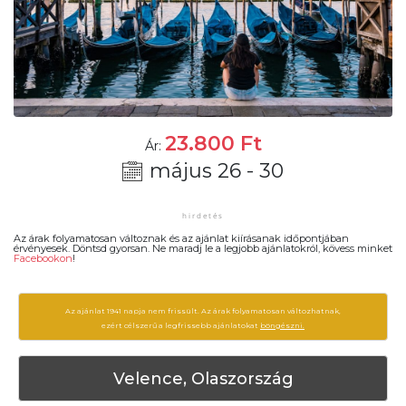
23.800
Ft
Ár:
május 26 - 30
Az árak folyamatosan változnak és az ajánlat kiírásanak időpontjában
érvényesek. Döntsd gyorsan. Ne maradj le a legjobb ajánlatokról, kövess minket
Facebookon
!
Az ajánlat 1941 napja nem frissült. Az árak folyamatosan változhatnak,
ezért célszerű a legfrissebb ajánlatokat
böngészni.
Velence, Olaszország