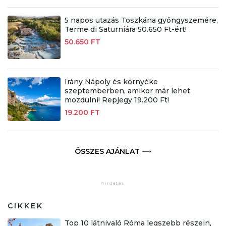
5 napos utazás Toszkána gyöngyszemére,
Terme di Saturniára 50.650 Ft-ért!
50.650 FT
Irány Nápoly és környéke
szeptemberben, amikor már lehet
mozdulni! Repjegy 19.200 Ft!
19.200 FT
ÖSSZES AJÁNLAT
CIKKEK
Top 10 látnivaló Róma legszebb részein,