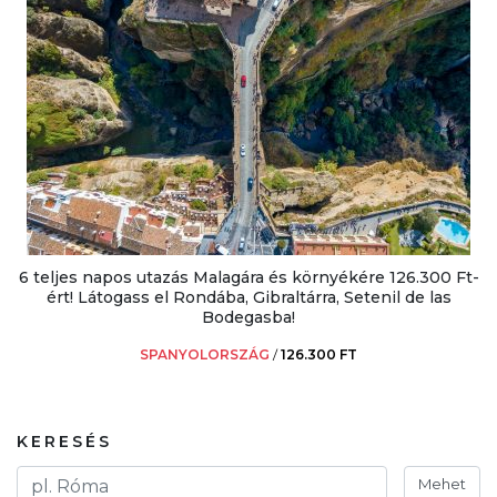
6 teljes napos utazás Malagára és környékére 126.300 Ft-
ért! Látogass el Rondába, Gibraltárra, Setenil de las
Bodegasba!
SPANYOLORSZÁG
/
126.300 FT
KERESÉS
Mehet