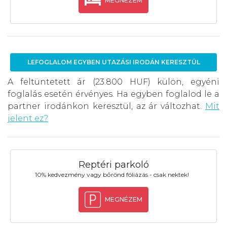
MEGNÉZEM
LEFOGLALOM EGYBEN UTAZÁSI IRODÁN KERESZTÜL
A feltüntetett ár (23.800 HUF) külön, egyéni
foglalás esetén érvényes. Ha egyben foglalod le a
partner irodánkon keresztül, az ár változhat.
Mit
jelent ez?
Reptéri parkoló
10% kedvezmény vagy bőrönd fóliázás - csak nektek!
MEGNÉZEM