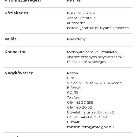
Vízum szükséges?
Nem kell
Közlekedés
busz: pl. Flixbus
vonat: Trenitalia
autóbérlés
belföldi járatok: pl. Ryanair, Volotea
Vallás
keresztény
Konnektor
többnyire nem kell átalakító,
viszont bizonyos helyeken "TYPE
L" átalakító szükséges
Nagykövetség
Róma
Cím:
Via dei Villini 12-16. 00161 Roma
Előhívó:
00-39
Telefon:
06-442 30 598
06-440 20 32
Ügyelet (munkaidőn kívül):
00-39-348-800-81-59
E-mail:
mission.rom@mfa.gov.hu