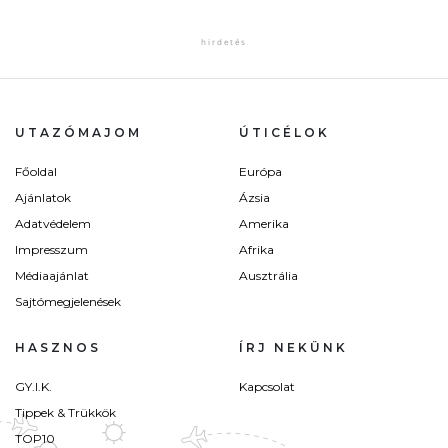
UTAZÓMAJOM
ÚTICÉLOK
Főoldal
Európa
Ajánlatok
Ázsia
Adatvédelem
Amerika
Impresszum
Afrika
Médiaajánlat
Ausztrália
Sajtómegjelenések
HASZNOS
ÍRJ NEKÜNK
GY.I.K.
Kapcsolat
Tippek & Trükkök
TOP10