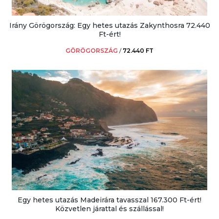
Irány Görögország: Egy hetes utazás Zakynthosra 72.440
Ft-ért!
GÖRÖGORSZÁG
/
72.440 FT
Egy hetes utazás Madeirára tavasszal 167.300 Ft-ért!
Közvetlen járattal és szállással!