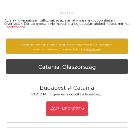
Az árak folyamatosan változnak és az ajánlat kiírásanak időpontjában
érvényesek. Döntsd gyorsan. Ne maradj le a legjobb ajánlatokról, kövess minket
Facebookon
!
Az ajánlat 1941 napja nem frissült. Az árak folyamatosan változhatnak,
ezért célszerű a legfrissebb ajánlatokat
böngészni.
Catania, Olaszország
Budapest ⇄ Catania
17.800 Ft | ingyenes módosítási lehetőség
MEGNÉZEM