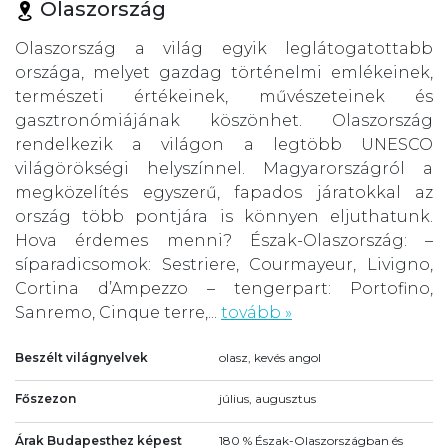
Olaszország
Olaszország a világ egyik leglátogatottabb
országa, melyet gazdag történelmi emlékeinek,
természeti értékeinek, művészeteinek és
gasztronómiájának köszönhet. Olaszország
rendelkezik a világon a legtöbb UNESCO
világörökségi helyszínnel. Magyarországról a
megközelítés egyszerű, fapados járatokkal az
ország több pontjára is könnyen eljuthatunk.
Hova érdemes menni? Észak-Olaszország: –
síparadicsomok: Sestriere, Courmayeur, Livigno,
Cortina d’Ampezzo – tengerpart: Portofino,
Sanremo, Cinque terre,...
tovább »
Beszélt világnyelvek
olasz, kevés angol
Főszezon
július, augusztus
Árak Budapesthez képest
180 % Észak-Olaszországban és