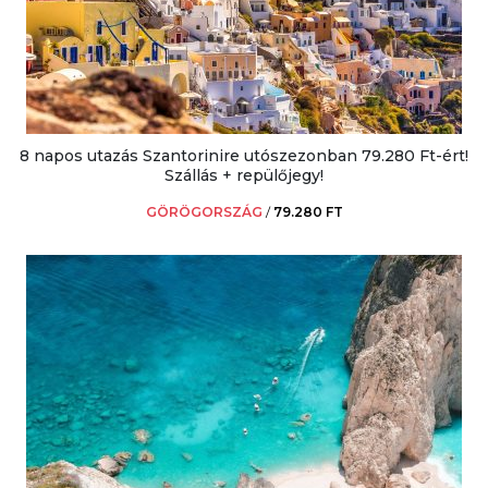
8 napos utazás Szantorinire utószezonban 79.280 Ft-ért!
Szállás + repülőjegy!
GÖRÖGORSZÁG
/
79.280 FT