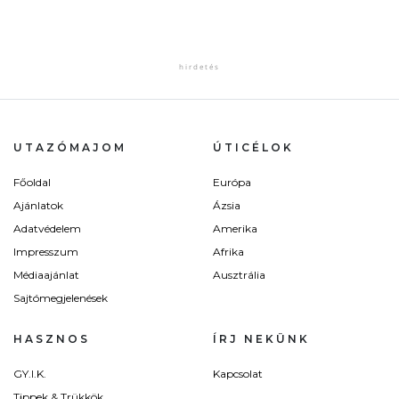
UTAZÓMAJOM
ÚTICÉLOK
Főoldal
Európa
Ajánlatok
Ázsia
Adatvédelem
Amerika
Impresszum
Afrika
Médiaajánlat
Ausztrália
Sajtómegjelenések
HASZNOS
ÍRJ NEKÜNK
GY.I.K.
Kapcsolat
Tippek & Trükkök