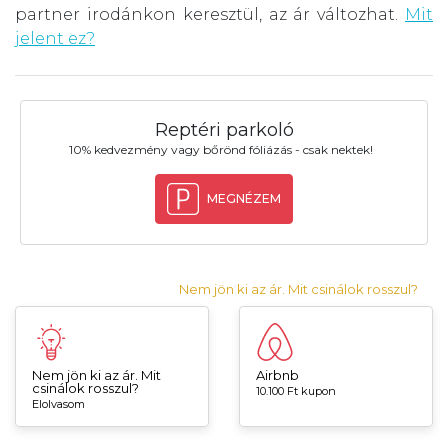
partner irodánkon keresztül, az ár változhat.
Mit
jelent ez?
Reptéri parkoló
10% kedvezmény vagy bőrönd fóliázás - csak nektek!
MEGNÉZEM
Nem jön ki az ár. Mit csinálok rosszul?
Nem jön ki az ár. Mit
Airbnb
csinálok rosszul?
10.100 Ft kupon
Elolvasom