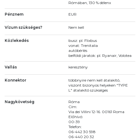
Rómában, 130 % délenx
Pénznem
EUR
Vízum szükséges?
Nem kell
Közlekedés
busz: pl. Flixbus
vonat: Trenitalia
autóbérlés
belföldi járatok: pl. Ryanair, Volotea
Vallás
keresztény
Konnektor
többnyire nem kell átalakító,
viszont bizonyos helyeken "TYPE
L" átalakító szükséges
Nagykövetség
Róma
Cím:
Via dei Villini 12-16. 00161 Roma
Előhívó:
00-39
Telefon:
06-442 30 598
06-440 20 32