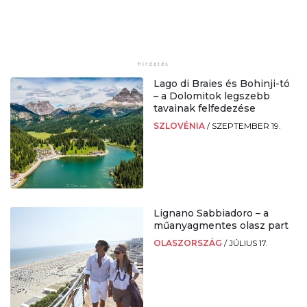
Lago di Braies és Bohinji-tó
– a Dolomitok legszebb
tavainak felfedezése
SZLOVÉNIA
/
SZEPTEMBER 19.
Lignano Sabbiadoro – a
műanyagmentes olasz part
OLASZORSZÁG
/
JÚLIUS 17.