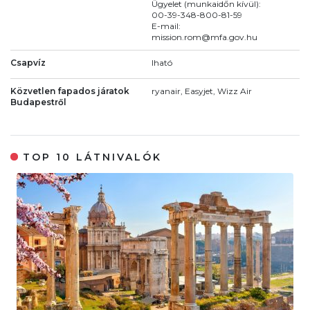
Ügyelet (munkaidőn kívül):
00-39-348-800-81-59
E-mail:
mission.rom@mfa.gov.hu
Csapvíz
Iható
Közvetlen fapados járatok
ryanair, Easyjet, Wizz Air
Budapestről
TOP 10 LÁTNIVALÓK