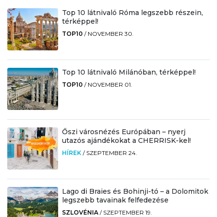
Top 10 látnivaló Róma legszebb részein,
térképpel!
TOP10
/
NOVEMBER 30.
Top 10 látnivaló Milánóban, térképpel!
TOP10
/
NOVEMBER 01.
Őszi városnézés Európában – nyerj
utazós ajándékokat a CHERRISK-kel!
HÍREK
/
SZEPTEMBER 24.
Lago di Braies és Bohinji-tó – a Dolomitok
legszebb tavainak felfedezése
SZLOVÉNIA
/
SZEPTEMBER 19.