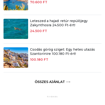
70.600 FT
Leteszed a hajad: retúr repülőjegy
Zakynthosra 24.500 Ft-ért!
24.500 FT
Csodás görög sziget: Egy hetes utazás
Szantorinire 100.180 Ft-ért!
100.180 FT
ÖSSZES AJÁNLAT