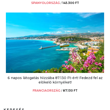
SPANYOLORSZÁG
/
145.300 FT
6 napos látogatás Nizzába 87.130 Ft-ért! Fedezd fel az
előkelő környéket!
FRANCIAORSZÁG
/
87.130 FT
KERESÉS