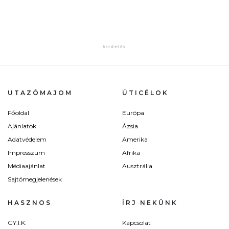
UTAZÓMAJOM
ÚTICÉLOK
Főoldal
Európa
Ajánlatok
Ázsia
Adatvédelem
Amerika
Impresszum
Afrika
Médiaajánlat
Ausztrália
Sajtómegjelenések
HASZNOS
ÍRJ NEKÜNK
GY.I.K.
Kapcsolat