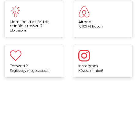
Nem jön ki az ár. Mit
Airbnb
csinálok rosszul?
10.100 Ft kupon
Elolvasom
Tetszett?
Instagram
Segíts egy megosztással!
Kövess minket!