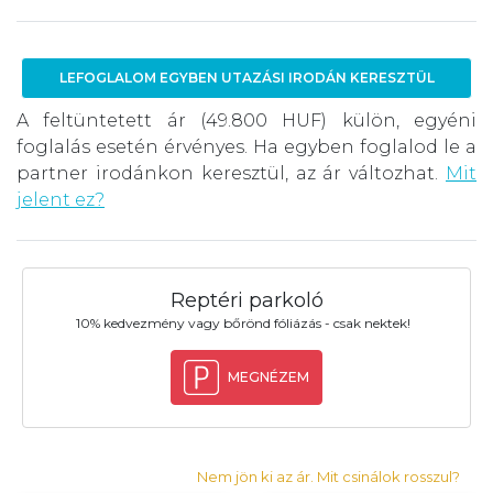
LEFOGLALOM EGYBEN UTAZÁSI IRODÁN KERESZTÜL
A feltüntetett ár (49.800 HUF) külön, egyéni
foglalás esetén érvényes. Ha egyben foglalod le a
partner irodánkon keresztül, az ár változhat.
Mit
jelent ez?
Reptéri parkoló
10% kedvezmény vagy bőrönd fóliázás - csak nektek!
MEGNÉZEM
Nem jön ki az ár. Mit csinálok rosszul?