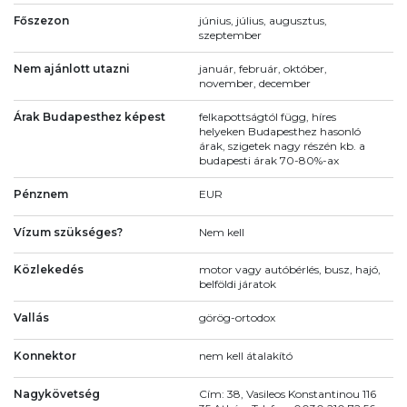
Főszezon
június, július, augusztus,
szeptember
Nem ajánlott utazni
január, február, október,
november, december
Árak Budapesthez képest
felkapottságtól függ, híres
helyeken Budapesthez hasonló
árak, szigetek nagy részén kb. a
budapesti árak 70-80%-ax
Pénznem
EUR
Vízum szükséges?
Nem kell
Közlekedés
motor vagy autóbérlés, busz, hajó,
belföldi járatok
Vallás
görög-ortodox
Konnektor
nem kell átalakító
Nagykövetség
Cím: 38, Vasileos Konstantinou 116