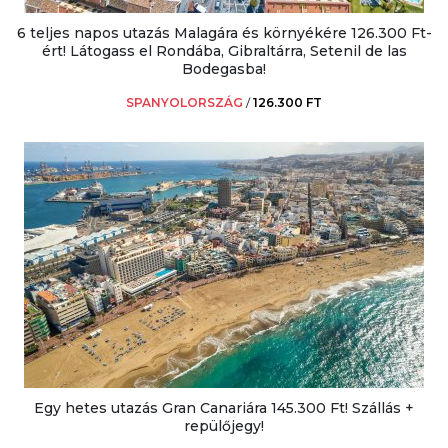
6 teljes napos utazás Malagára és környékére 126.300 Ft-
ért! Látogass el Rondába, Gibraltárra, Setenil de las
Bodegasba!
SPANYOLORSZÁG
/
126.300 FT
Egy hetes utazás Gran Canariára 145.300 Ft! Szállás +
repülőjegy!