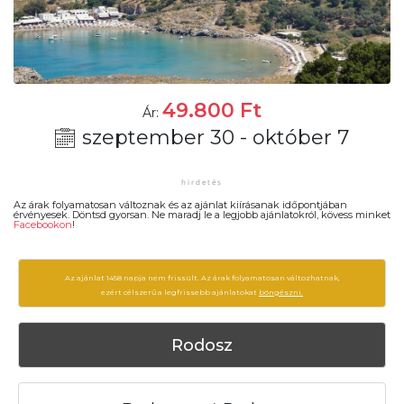
49.800
Ft
Ár:
szeptember 30 - október 7
Az árak folyamatosan változnak és az ajánlat kiírásanak időpontjában
érvényesek. Döntsd gyorsan. Ne maradj le a legjobb ajánlatokról, kövess minket
Facebookon
!
Az ajánlat 1458 napja nem frissült. Az árak folyamatosan változhatnak,
ezért célszerű a legfrissebb ajánlatokat
böngészni.
Rodosz