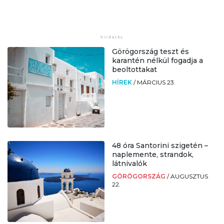
Görögország teszt és
karantén nélkül fogadja a
beoltottakat
HÍREK
/
MÁRCIUS 23.
48 óra Santorini szigetén –
naplemente, strandok,
látnivalók
GÖRÖGORSZÁG
/
AUGUSZTUS
22.