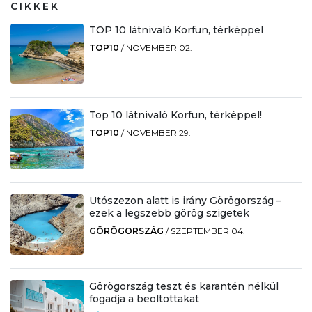
CIKKEK
TOP 10 látnivaló Korfun, térképpel
TOP10
/
NOVEMBER 02.
Top 10 látnivaló Korfun, térképpel!
TOP10
/
NOVEMBER 29.
Utószezon alatt is irány Görögország –
ezek a legszebb görög szigetek
GÖRÖGORSZÁG
/
SZEPTEMBER 04.
Görögország teszt és karantén nélkül
fogadja a beoltottakat