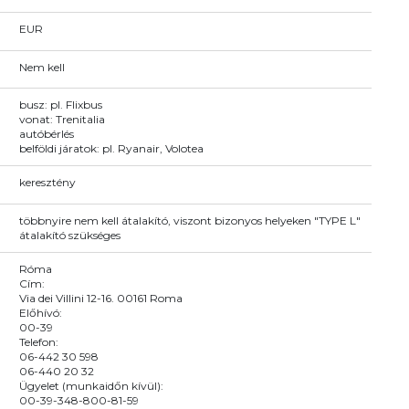
EUR
Nem kell
busz: pl. Flixbus
vonat: Trenitalia
autóbérlés
belföldi járatok: pl. Ryanair, Volotea
keresztény
többnyire nem kell átalakító, viszont bizonyos helyeken "TYPE L"
átalakító szükséges
Róma
Cím:
Via dei Villini 12-16. 00161 Roma
Előhívó:
00-39
Telefon:
06-442 30 598
06-440 20 32
Ügyelet (munkaidőn kívül):
00-39-348-800-81-59