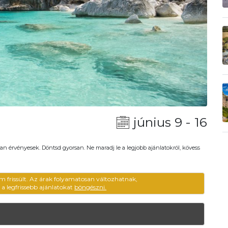
június 9 - 16
an érvényesek. Döntsd gyorsan. Ne maradj le a legjobb ajánlatokról, kövess
em frissült. Az árak folyamatosan változhatnak,
ű a legfrissebb ajánlatokat
böngészni.