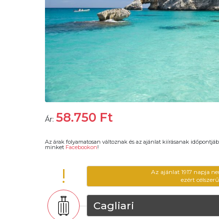
58.750
Ft
Ár:
Az árak folyamatosan változnak és az ajánlat kiírásanak időpontjáb
minket
Facebookon
!
!
Az ajánlat 1917 napja n
ezért célszer
Cagliari