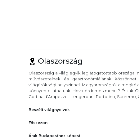
Olaszország
Olaszország a világ egyik leglátogatottabb országa,
művészeteinek és gasztronómiájának köszönhet
világörökségi helyszínnel. Magyarországról a megköze
könnyen eljuthatunk. Hova érdemes menni? Észak-Ola
Cortina d’Ampezzo – tengerpart: Portofino, Sanremo, C
Beszélt világnyelvek
Főszezon
Árak Budapesthez képest