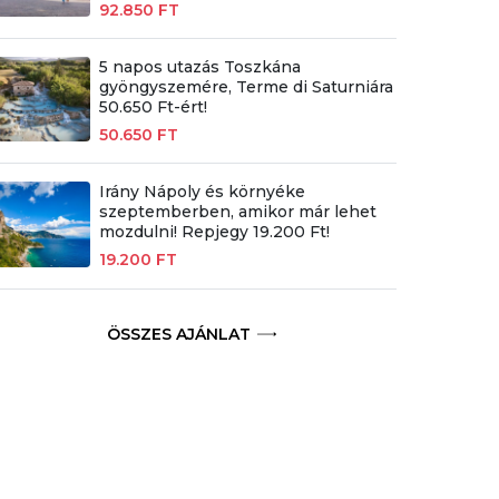
92.850 FT
5 napos utazás Toszkána
gyöngyszemére, Terme di Saturniára
50.650 Ft-ért!
50.650 FT
Irány Nápoly és környéke
szeptemberben, amikor már lehet
mozdulni! Repjegy 19.200 Ft!
19.200 FT
ÖSSZES AJÁNLAT