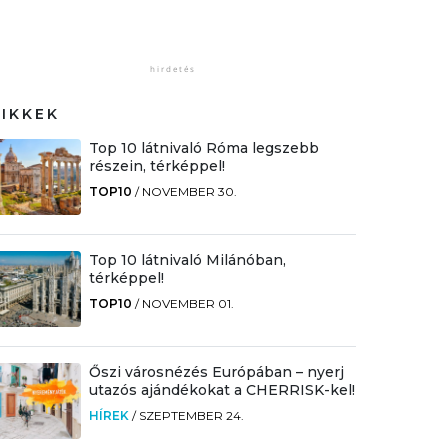
CIKKEK
Top 10 látnivaló Róma legszebb
részein, térképpel!
TOP10
/
NOVEMBER 30.
Top 10 látnivaló Milánóban,
térképpel!
TOP10
/
NOVEMBER 01.
Őszi városnézés Európában – nyerj
utazós ajándékokat a CHERRISK-kel!
HÍREK
/
SZEPTEMBER 24.