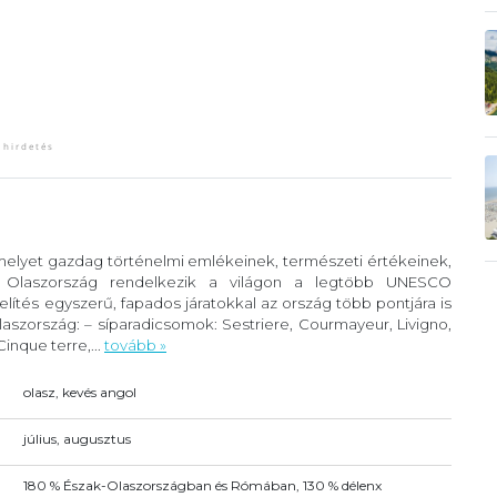
 melyet gazdag történelmi emlékeinek, természeti értékeinek,
. Olaszország rendelkezik a világon a legtöbb UNESCO
lítés egyszerű, fapados járatokkal az ország több pontjára is
szország: – síparadicsomok: Sestriere, Courmayeur, Livigno,
inque terre,...
tovább »
olasz, kevés angol
július, augusztus
180 % Észak-Olaszországban és Rómában, 130 % délenx