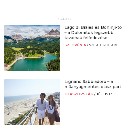
Lago di Braies és Bohinji-tó
– a Dolomitok legszebb
tavainak felfedezése
SZLOVÉNIA
/
SZEPTEMBER 19.
Lignano Sabbiadoro – a
műanyagmentes olasz part
OLASZORSZÁG
/
JÚLIUS 17.