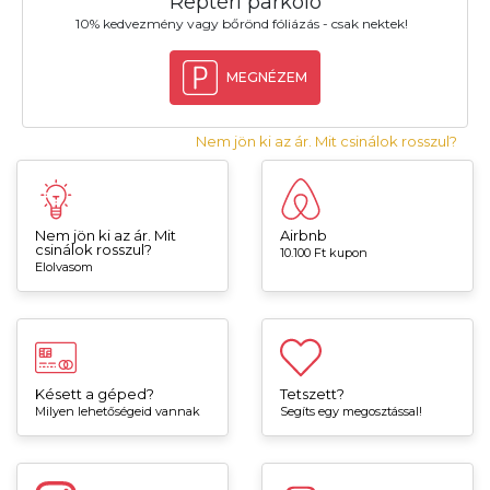
Reptéri parkoló
10% kedvezmény vagy bőrönd fóliázás - csak nektek!
MEGNÉZEM
Nem jön ki az ár. Mit csinálok rosszul?
Nem jön ki az ár. Mit
Airbnb
csinálok rosszul?
10.100 Ft kupon
Elolvasom
Késett a géped?
Tetszett?
Milyen lehetőségeid vannak
Segíts egy megosztással!