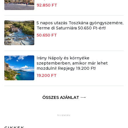
92.850 FT
5 napos utazás Toszkána gyöngyszemére,
Terme di Saturniára 50.650 Ft-ért!
50.650 FT
Irány Nápoly és környéke
szeptemberben, amikor már lehet
mozdulni! Repjegy 19.200 Ft!
19.200 FT
ÖSSZES AJÁNLAT