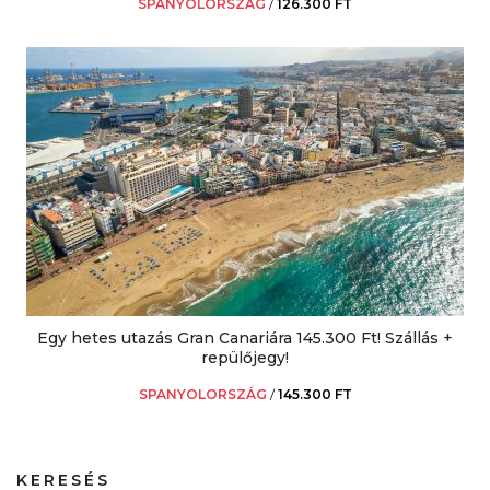
SPANYOLORSZÁG
/
126.300 FT
Egy hetes utazás Gran Canariára 145.300 Ft! Szállás +
repülőjegy!
SPANYOLORSZÁG
/
145.300 FT
KERESÉS