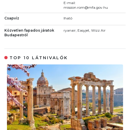
E-mail:
mission.rom@mfa.gov.hu
Csapvíz
Iható
Közvetlen fapados járatok
ryanair, Easyjet, Wizz Air
Budapestről
TOP 10 LÁTNIVALÓK