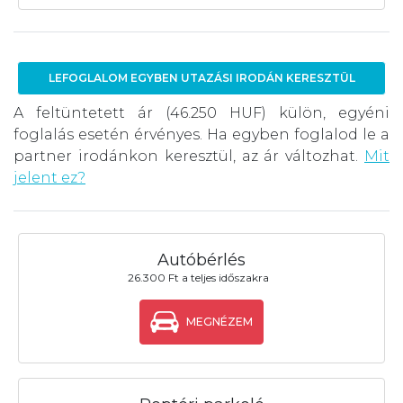
LEFOGLALOM EGYBEN UTAZÁSI IRODÁN KERESZTÜL
A feltüntetett ár (46.250 HUF) külön, egyéni
foglalás esetén érvényes. Ha egyben foglalod le a
partner irodánkon keresztül, az ár változhat.
Mit
jelent ez?
Autóbérlés
26.300 Ft a teljes időszakra
MEGNÉZEM