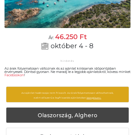
46.250
Ft
Ár:
október 4 - 8
Az árak folyamatosan változnak és az ajánlat kiírásanak időpontjában
érvényesek. Döntsd gyorsan. Ne maradj le a legjobb ajánlatokról, kövess minket
Facebookon
!
Az ajánlat 1448 napja nem frissült. Az árak folyamatosan változhatnak,
ezért célszerű a legfrissebb ajánlatokat
böngészni.
Olaszország, Alghero