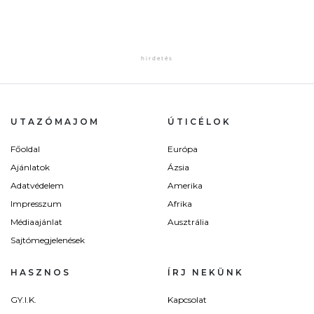
UTAZÓMAJOM
ÚTICÉLOK
Főoldal
Európa
Ajánlatok
Ázsia
Adatvédelem
Amerika
Impresszum
Afrika
Médiaajánlat
Ausztrália
Sajtómegjelenések
HASZNOS
ÍRJ NEKÜNK
GY.I.K.
Kapcsolat