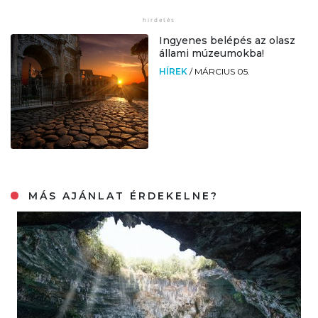
Ingyenes belépés az olasz
állami múzeumokba!
HÍREK
/
MÁRCIUS 05.
MÁS AJÁNLAT ÉRDEKELNE?