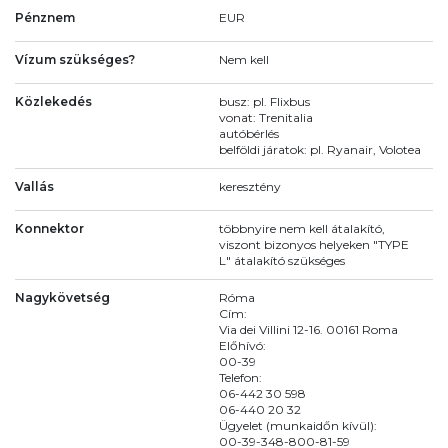
Pénznem
EUR
Vízum szükséges?
Nem kell
Közlekedés
busz: pl. Flixbus
vonat: Trenitalia
autóbérlés
belföldi járatok: pl. Ryanair, Volotea
Vallás
keresztény
Konnektor
többnyire nem kell átalakító,
viszont bizonyos helyeken "TYPE
L" átalakító szükséges
Nagykövetség
Róma
Cím:
Via dei Villini 12-16. 00161 Roma
Előhívó:
00-39
Telefon:
06-442 30 598
06-440 20 32
Ügyelet (munkaidőn kívül):
00-39-348-800-81-59