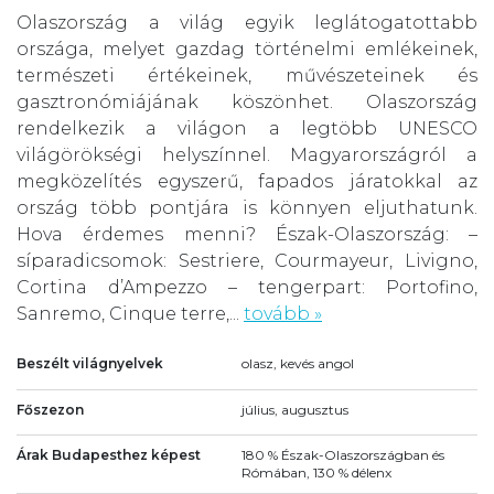
Olaszország a világ egyik leglátogatottabb
országa, melyet gazdag történelmi emlékeinek,
természeti értékeinek, művészeteinek és
gasztronómiájának köszönhet. Olaszország
rendelkezik a világon a legtöbb UNESCO
világörökségi helyszínnel. Magyarországról a
megközelítés egyszerű, fapados járatokkal az
ország több pontjára is könnyen eljuthatunk.
Hova érdemes menni? Észak-Olaszország: –
síparadicsomok: Sestriere, Courmayeur, Livigno,
Cortina d’Ampezzo – tengerpart: Portofino,
Sanremo, Cinque terre,...
tovább »
Beszélt világnyelvek
olasz, kevés angol
Főszezon
július, augusztus
Árak Budapesthez képest
180 % Észak-Olaszországban és
Rómában, 130 % délenx