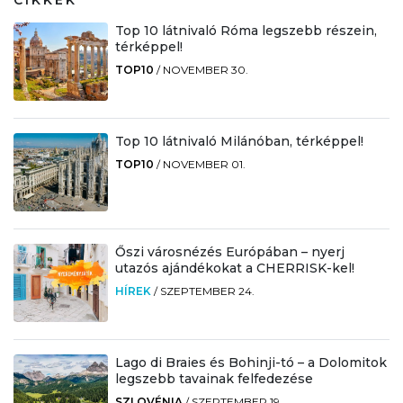
CIKKEK
Top 10 látnivaló Róma legszebb részein,
térképpel!
TOP10
/
NOVEMBER 30.
Top 10 látnivaló Milánóban, térképpel!
TOP10
/
NOVEMBER 01.
Őszi városnézés Európában – nyerj
utazós ajándékokat a CHERRISK-kel!
HÍREK
/
SZEPTEMBER 24.
Lago di Braies és Bohinji-tó – a Dolomitok
legszebb tavainak felfedezése
SZLOVÉNIA
/
SZEPTEMBER 19.