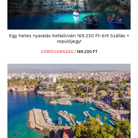
Egy hetes nyaralás Kefalónián 169.230 Ft-ért! Szállás +
repülőjegy!
GÖRÖGORSZÁG
/
169.230 FT