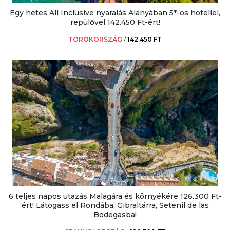
Egy hetes All Inclusive nyaralás Alanyában 5*-os hotellel,
repülővel 142.450 Ft-ért!
TÖRÖKORSZÁG
/
142.450 FT
6 teljes napos utazás Malagára és környékére 126.300 Ft-
ért! Látogass el Rondába, Gibraltárra, Setenil de las
Bodegasba!