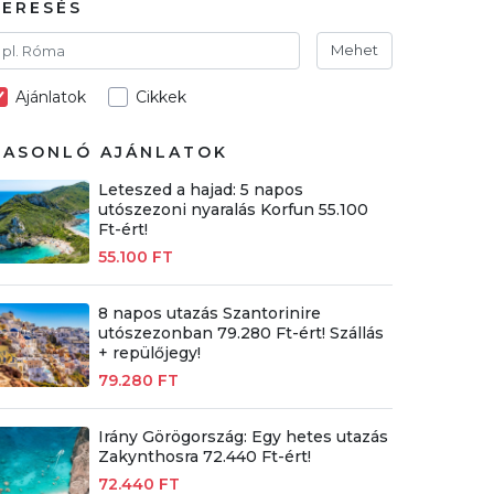
KERESÉS
Mehet
Ajánlatok
Cikkek
HASONLÓ AJÁNLATOK
Leteszed a hajad: 5 napos
utószezoni nyaralás Korfun 55.100
Ft-ért!
55.100 FT
8 napos utazás Szantorinire
utószezonban 79.280 Ft-ért! Szállás
+ repülőjegy!
79.280 FT
Irány Görögország: Egy hetes utazás
Zakynthosra 72.440 Ft-ért!
72.440 FT