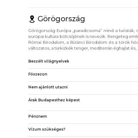
Görögország
Görögország Európa „paradicsoma” mind a turisták, m
európai kultúra bölcsőjének is nevezik. Rengeteg eml
Római Birodalom, a Bizánci Birodalom és a török hód
változatos, a türkizkék tenger, mediterrán éghajlat és..
Beszélt világnyelvek
Főszezon
Nem ajánlott utazni
Árak Budapesthez képest
Pénznem
Vízum szükséges?