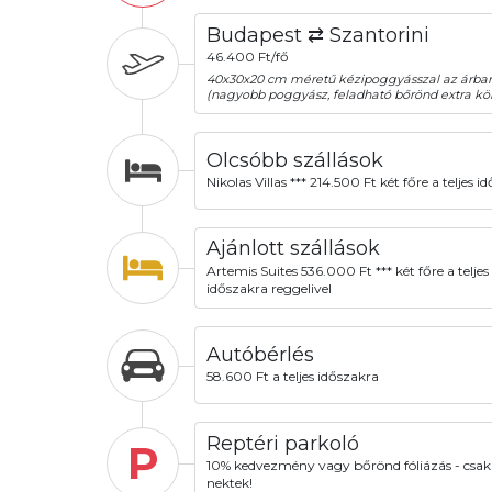
Budapest ⇄ Szantorini
46.400 Ft/fő
40x30x20 cm méretű kézipoggyásszal az árba
(nagyobb poggyász, feladható bőrönd extra köl
Olcsóbb szállások
Nikolas Villas *** 214.500 Ft két főre a teljes i
Ajánlott szállások
Artemis Suites 536.000 Ft *** két főre a teljes
időszakra reggelivel
Autóbérlés
58.600 Ft a teljes időszakra
Reptéri parkoló
P
10% kedvezmény vagy bőrönd fóliázás - csak
nektek!