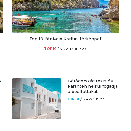
Top 10 látnivaló Korfun, térképpel!
TOP10
/
NOVEMBER 29.
y
Görögország teszt és
karantén nélkül fogadja
a beoltottakat
HÍREK
/
MÁRCIUS 23.