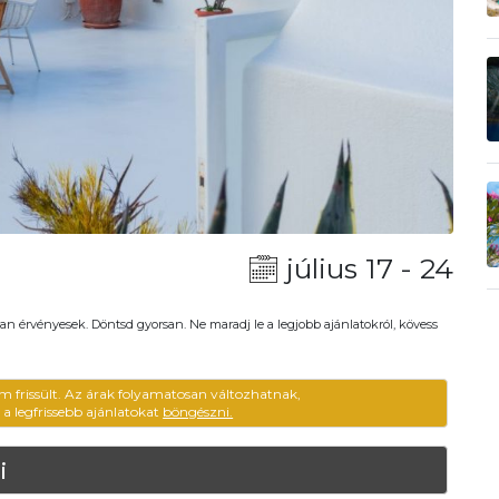
július 17 - 24
an érvényesek. Döntsd gyorsan. Ne maradj le a legjobb ajánlatokról, kövess
m frissült. Az árak folyamatosan változhatnak,
ű a legfrissebb ajánlatokat
böngészni.
i