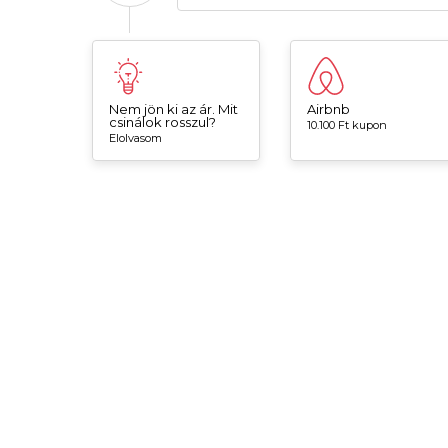
Nem jön ki az ár. Mit
Airbnb
csinálok rosszul?
10.100 Ft kupon
Elolvasom