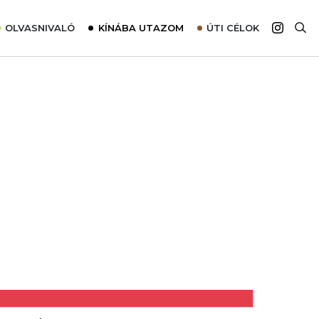
OLVASNIVALÓ
KÍNÁBA UTAZOM
ÚTI CÉLOK
Top 10 látnivalók térképpel
Európa
Tudnivalók az ajánlatok lefoglalásához
Ázsia
Tippek & Trükkök
Amerika
Utazómajom – CitySIM kártya a világutazóknak
Afrika
Interjú
Ausztrália
Élménybeszámolók
Szállodalátogatás
Sajtómegjelenések