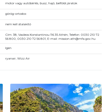
motor vagy autóbérlés, busz, hajó, belföldi járatok
görög-ortodox
nem kell átalakító
Cím: 38, Vasileos Konstantinou 116 35 Athén, Telefon: 0030 210 72
56 800, 0030 210 72 56 801, E-mail: mission.ath@mfa.gov.hu
Igen
ryanair, Wizz Air