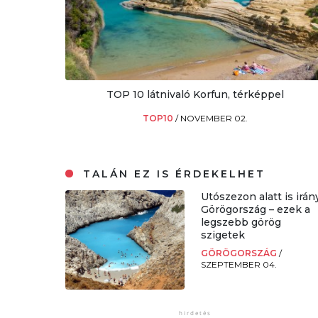
TOP 10 látnivaló Korfun, térképpel
TOP10
/
NOVEMBER 02.
TALÁN EZ IS ÉRDEKELHET
Utószezon alatt is irán
Görögország – ezek a
legszebb görög
szigetek
GÖRÖGORSZÁG
/
SZEPTEMBER 04.