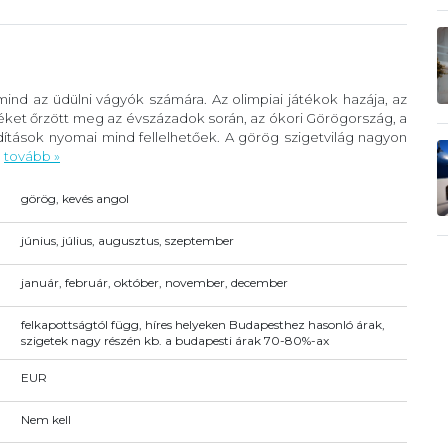
ind az üdülni vágyók számára. Az olimpiai játékok hazája, az
éket őrzött meg az évszázadok során, az ókori Görögország, a
ítások nyomai mind fellelhetőek. A görög szigetvilág nagyon
.
tovább »
görög, kevés angol
június, július, augusztus, szeptember
január, február, október, november, december
felkapottságtól függ, híres helyeken Budapesthez hasonló árak,
szigetek nagy részén kb. a budapesti árak 70-80%-ax
EUR
Nem kell