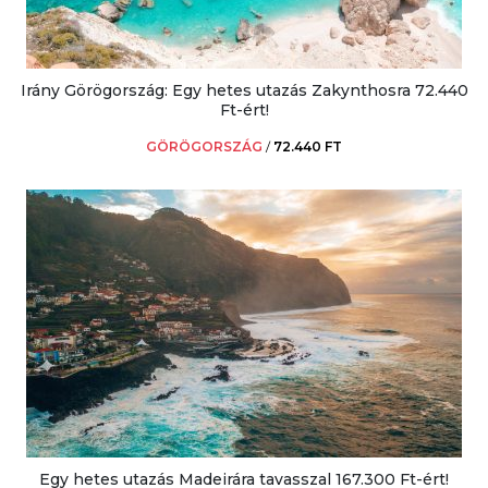
Irány Görögország: Egy hetes utazás Zakynthosra 72.440
Ft-ért!
GÖRÖGORSZÁG
/
72.440 FT
Egy hetes utazás Madeirára tavasszal 167.300 Ft-ért!