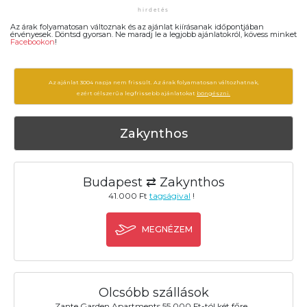
Az árak folyamatosan változnak és az ajánlat kiírásanak időpontjában
érvényesek. Döntsd gyorsan. Ne maradj le a legjobb ajánlatokról, kövess minket
Facebookon
!
Az ajánlat 3004 napja nem frissült. Az árak folyamatosan változhatnak,
ezért célszerű a legfrissebb ajánlatokat
böngészni.
Zakynthos
Budapest ⇄ Zakynthos
41.000 Ft
tagságival
!
MEGNÉZEM
Olcsóbb szállások
Zante Garden Apartments 55.000 Ft-tól két főre