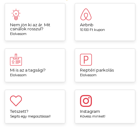
Nem jön ki az ár. Mit
Airbnb
csinálok rosszul?
10.100 Ft kupon
Elolvasom
Mi is az a tagsági?
Reptéri parkolás
Elolvasom
Elolvasom
Tetszett?
Instagram
Segíts egy megosztással!
Kövess minket!