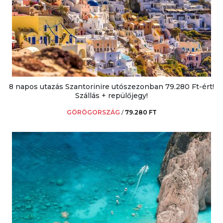
8 napos utazás Szantorinire utószezonban 79.280 Ft-ért!
Szállás + repülőjegy!
GÖRÖGORSZÁG
/
79.280 FT