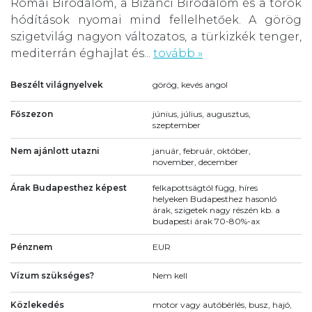
Római Birodalom, a Bizánci Birodalom és a török
hódítások nyomai mind fellelhetőek. A görög
szigetvilág nagyon változatos, a türkizkék tenger,
mediterrán éghajlat és...
tovább »
Beszélt világnyelvek
görög, kevés angol
Főszezon
június, július, augusztus,
szeptember
Nem ajánlott utazni
január, február, október,
november, december
Árak Budapesthez képest
felkapottságtól függ, híres
helyeken Budapesthez hasonló
árak, szigetek nagy részén kb. a
budapesti árak 70-80%-ax
Pénznem
EUR
Vízum szükséges?
Nem kell
Közlekedés
motor vagy autóbérlés, busz, hajó,