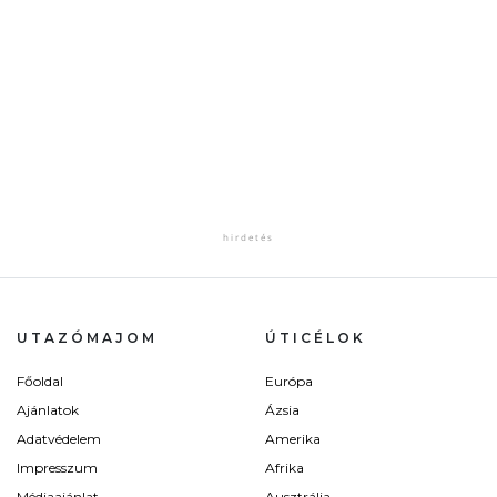
UTAZÓMAJOM
ÚTICÉLOK
Főoldal
Európa
Ajánlatok
Ázsia
Adatvédelem
Amerika
Impresszum
Afrika
Médiaajánlat
Ausztrália