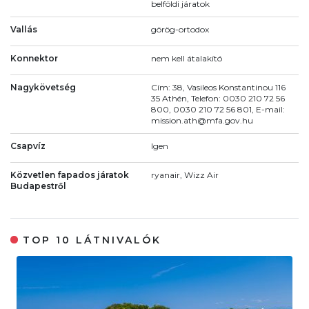
belföldi járatok
Vallás
görög-ortodox
Konnektor
nem kell átalakító
Nagykövetség
Cím: 38, Vasileos Konstantinou 116
35 Athén, Telefon: 0030 210 72 56
800, 0030 210 72 56 801, E-mail:
mission.ath@mfa.gov.hu
Csapvíz
Igen
Közvetlen fapados járatok
ryanair, Wizz Air
Budapestről
TOP 10 LÁTNIVALÓK