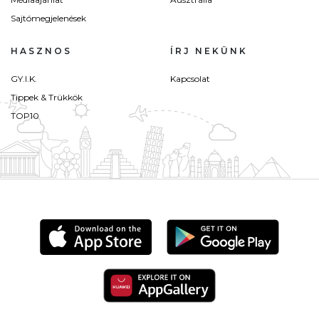
Sajtómegjelenések
HASZNOS
ÍRJ NEKÜNK
GY.I.K.
Kapcsolat
Tippek & Trükkök
TOP10