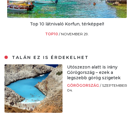
Top 10 látnivaló Korfun, térképpel!
TOP10
/
NOVEMBER 29.
TALÁN EZ IS ÉRDEKELHET
Utószezon alatt is irány
Görögország – ezek a
legszebb görög szigetek
GÖRÖGORSZÁG
/
SZEPTEMBER
04.