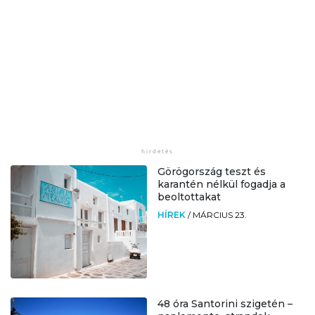
Görögország teszt és
karantén nélkül fogadja a
beoltottakat
HÍREK
/
MÁRCIUS 23.
48 óra Santorini szigetén –