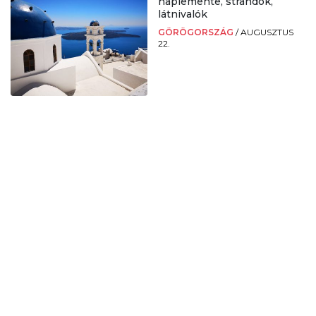
naplemente, strandok,
látnivalók
GÖRÖGORSZÁG
/
AUGUSZTUS
22.