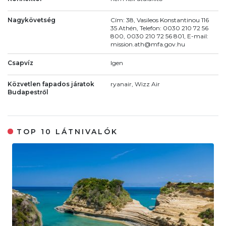
Nagykövetség
Cím: 38, Vasileos Konstantinou 116
35 Athén, Telefon: 0030 210 72 56
800, 0030 210 72 56 801, E-mail:
mission.ath@mfa.gov.hu
Csapvíz
Igen
Közvetlen fapados járatok
ryanair, Wizz Air
Budapestről
TOP 10 LÁTNIVALÓK