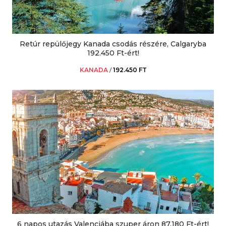
Retúr repülőjegy Kanada csodás részére, Calgaryba
192.450 Ft-ért!
KANADA
/
192.450 FT
6 napos utazás Valenciába szuper áron 87.180 Ft-ért!