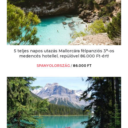
5 teljes napos utazás Mallorcára félpanziós 3*-os
medencés hotellel, repülővel 86.000 Ft-ért!
SPANYOLORSZÁG
/
86.000 FT