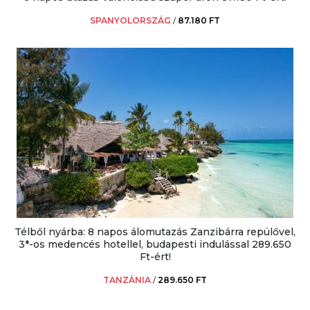
SPANYOLORSZÁG
/
87.180 FT
Télből nyárba: 8 napos álomutazás Zanzibárra repülővel,
3*-os medencés hotellel, budapesti indulással 289.650
Ft-ért!
TANZÁNIA
/
289.650 FT