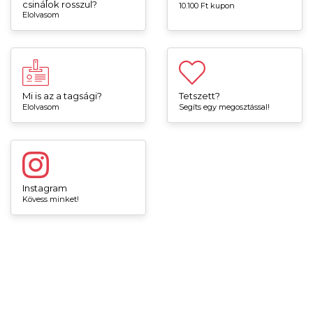
csinálok rosszul?
10.100 Ft kupon
Elolvasom
Mi is az a tagsági?
Tetszett?
Elolvasom
Segíts egy megosztással!
Instagram
Kövess minket!