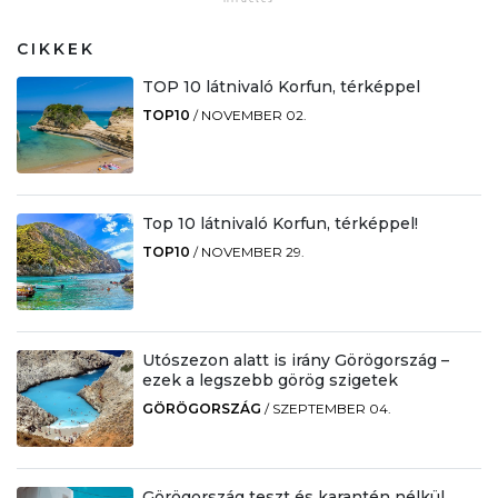
CIKKEK
TOP 10 látnivaló Korfun, térképpel
TOP10
/
NOVEMBER 02.
Top 10 látnivaló Korfun, térképpel!
TOP10
/
NOVEMBER 29.
Utószezon alatt is irány Görögország –
ezek a legszebb görög szigetek
GÖRÖGORSZÁG
/
SZEPTEMBER 04.
Görögország teszt és karantén nélkül