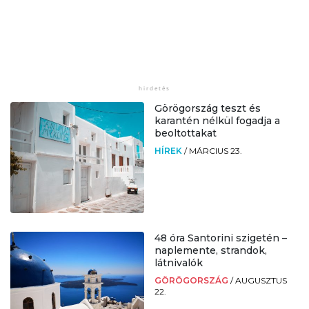
Görögország teszt és
karantén nélkül fogadja a
beoltottakat
HÍREK
/
MÁRCIUS 23.
48 óra Santorini szigetén –
naplemente, strandok,
látnivalók
GÖRÖGORSZÁG
/
AUGUSZTUS
22.