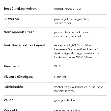
Beszélt világnyelvek
görög, kevés angol
Főszezon
június, július, augusztus,
szeptember
Nem ajánlott utazni
január, február, október,
november, december
Árak Budapesthez képest
felkapottságtól függ, híres
helyeken Budapesthez hasonló
árak, szigetek nagy részén kb. a
budapesti árak 70-80%-ax
Pénznem
EUR
Vízum szükséges?
Nem kell
Közlekedés
motor vagy autóbérlés, busz, hajó,
belföldi járatok
Vallás
görög-ortodox
Konnektor
nem kell átalakító