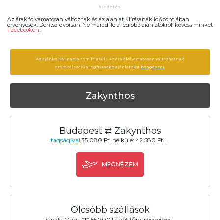
Az árak folyamatosan változnak és az ajánlat kiírásanak időpontjában
érvényesek. Döntsd gyorsan. Ne maradj le a legjobb ajánlatokról, kövess minket
Facebookon
!
Az ajánlat 1851 napja nem frissült. Az árak folyamatosan változhatnak,
ezért célszerű a legfrissebb ajánlatokat
böngészni.
Zakynthos
Budapest ⇄ Zakynthos
tagságival
35.080 Ft, nélküle: 42.580 Ft !
MEGNÉZEM
Olcsóbb szállások
Sandy Maria *** 55.700 Ft két főre, medencés