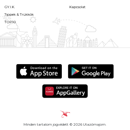
GY.I.K.
Kapcsolat
Tippek & Trükkök
TOP10
Minden tartalom jogvédett © 2026 Utazómajom.