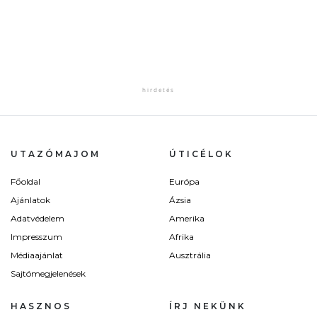
UTAZÓMAJOM
ÚTICÉLOK
Főoldal
Európa
Ajánlatok
Ázsia
Adatvédelem
Amerika
Impresszum
Afrika
Médiaajánlat
Ausztrália
Sajtómegjelenések
HASZNOS
ÍRJ NEKÜNK