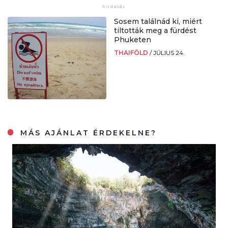
Sosem találnád ki, miért
tiltották meg a fürdést
Phuketen
THAIFÖLD
/
JÚLIUS 24.
MÁS AJÁNLAT ÉRDEKELNE?