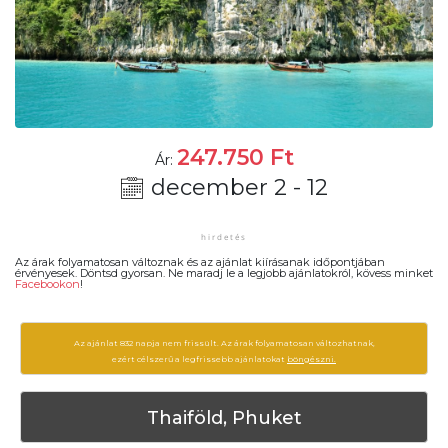
247.750
Ft
Ár:
december 2 - 12
Az árak folyamatosan változnak és az ajánlat kiírásanak időpontjában
érvényesek. Döntsd gyorsan. Ne maradj le a legjobb ajánlatokról, kövess minket
Facebookon
!
Az ajánlat 832 napja nem frissült. Az árak folyamatosan változhatnak,
ezért célszerű a legfrissebb ajánlatokat
böngészni.
Thaiföld, Phuket