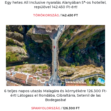
Egy hetes All Inclusive nyaralás Alanyában 5*-os hotellel,
repülővel 142.450 Ft-ért!
TÖRÖKORSZÁG
/
142.450 FT
6 teljes napos utazás Malagára és környékére 126.300 Ft-
ért! Látogass el Rondába, Gibraltárra, Setenil de las
Bodegasba!
SPANYOLORSZÁG
/
126.300 FT