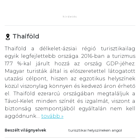
Thaiföld
Thaiföld a délkelet-ázsiai régió turisztikailag
egyik legfejlettebb országa. 2016-ban a turizmus
17.7 %-kal járult hozzá az ország GDP-jéhez.
Magyar turisták által is előszeretettel látogatott
utazási célpont, hiszen az egzotikus helyszínek
közül viszonylag könnyen és kedvező áron érhető
el. Thaiföld ezerarcú országában megtaláljuk a
Távol-Kelet minden színét és izgalmát, viszont a
biztonság szempontjából egyáltalán nem kell
aggódnunk....
tovább »
Beszélt világnyelvek
turisztikai helyszíneken angol