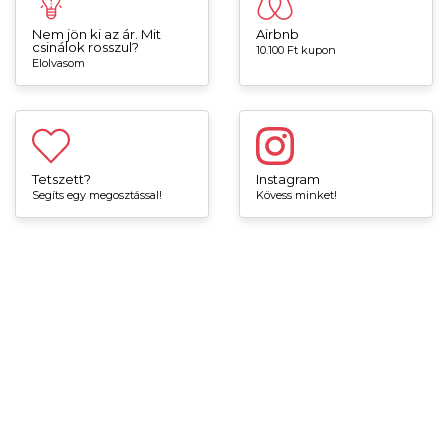
Nem jön ki az ár. Mit
Airbnb
csinálok rosszul?
10.100 Ft kupon
Elolvasom
Tetszett?
Instagram
Segíts egy megosztással!
Kövess minket!