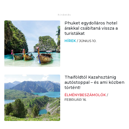
Phuket egydolláros hotel
árakkal csábítaná vissza a
turistákat
HÍREK
/
JÚNIUS 10.
Thaiföldtől Kazahsztánig
autóstoppal – és ami közben
történt!
ÉLMÉNYBESZÁMOLÓK
/
FEBRUÁR 16.