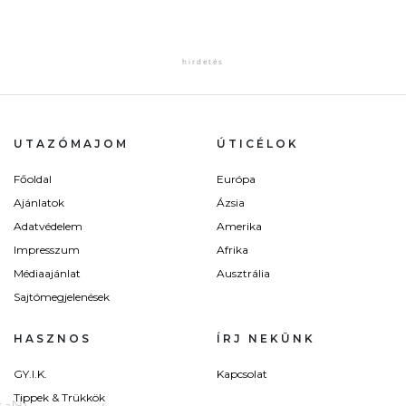
UTAZÓMAJOM
ÚTICÉLOK
Főoldal
Európa
Ajánlatok
Ázsia
Adatvédelem
Amerika
Impresszum
Afrika
Médiaajánlat
Ausztrália
Sajtómegjelenések
HASZNOS
ÍRJ NEKÜNK
GY.I.K.
Kapcsolat
Tippek & Trükkök