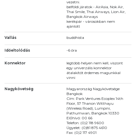
vezetni.
belföldi járatok - AirAsia, Nok Air,
Thai Smile, Thai Airways, Lion Air,
Bangkok Airways
kerékpár - városokban nem
ajánlott
Vallás
buddhista
Időeltolódás
-6 óra
Konnektor
legtöbb helyen nem kell, viszont
egy univerzális konnektor
átalakítót érdemes magunkkal
vinni
Nagykövetség
Magyarország Nagykövetsége
Bangkok
Cím: Park Ventures Ecoplex 14th
Floor, 57 Thanon Witthayu
(Wireless Road), Lumpini,
Pathumwan, Bangkok 10330
Előhívó: 00 66
Telefon: (0)2 118 9600
Ügyelet: (0)81 875 4610
Fax: (0)2 117 4901