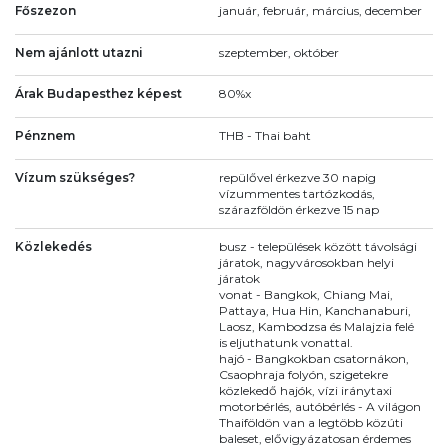
Főszezon
január, február, március, december
Nem ajánlott utazni
szeptember, október
Árak Budapesthez képest
80%x
Pénznem
THB - Thai baht
Vízum szükséges?
repülővel érkezve 30 napig
vízummentes tartózkodás,
szárazföldön érkezve 15 nap
Közlekedés
busz - települések között távolsági
járatok, nagyvárosokban helyi
járatok
vonat - Bangkok, Chiang Mai,
Pattaya, Hua Hin, Kanchanaburi,
Laosz, Kambodzsa és Malajzia felé
is eljuthatunk vonattal.
hajó - Bangkokban csatornákon,
Csaophraja folyón, szigetekre
közlekedő hajók, vízi iránytaxi
motorbérlés, autóbérlés - A világon
Thaiföldön van a legtöbb közúti
baleset, elővigyázatosan érdemes