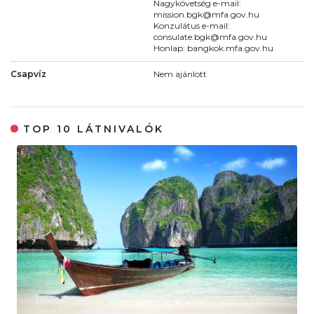
Nagykövetség e-mail:
mission.bgk@mfa.gov.hu
Konzulátus e-mail:
consulate.bgk@mfa.gov.hu
Honlap: bangkok.mfa.gov.hu
Csapvíz
Nem ajánlott
TOP 10 LÁTNIVALÓK