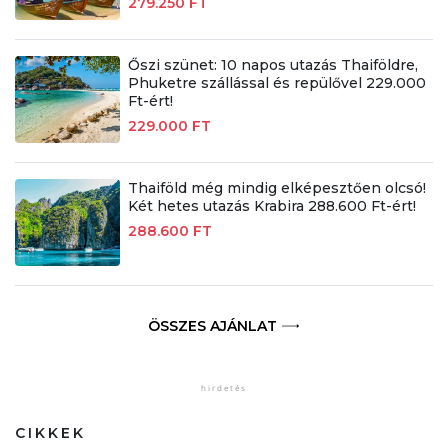
279.250 FT
Őszi szünet: 10 napos utazás Thaiföldre,
Phuketre szállással és repülővel 229.000
Ft-ért!
229.000 FT
Thaiföld még mindig elképesztően olcsó!
Két hetes utazás Krabira 288.600 Ft-ért!
288.600 FT
ÖSSZES AJÁNLAT
CIKKEK