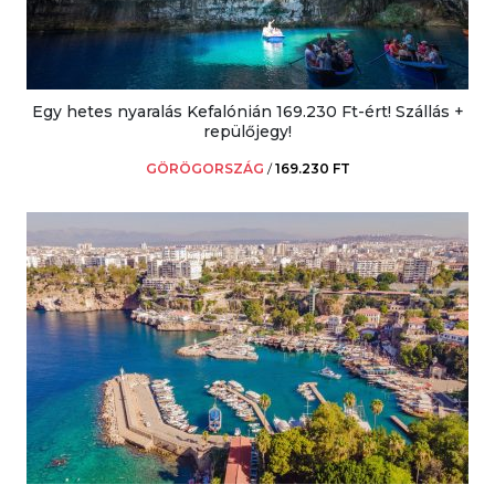
Egy hetes nyaralás Kefalónián 169.230 Ft-ért! Szállás +
repülőjegy!
GÖRÖGORSZÁG
/
169.230 FT