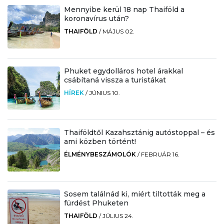
Mennyibe kerül 18 nap Thaiföld a
koronavírus után?
THAIFÖLD
/
MÁJUS 02.
Phuket egydolláros hotel árakkal
csábítaná vissza a turistákat
HÍREK
/
JÚNIUS 10.
Thaiföldtől Kazahsztánig autóstoppal – és
ami közben történt!
ÉLMÉNYBESZÁMOLÓK
/
FEBRUÁR 16.
Sosem találnád ki, miért tiltották meg a
fürdést Phuketen
THAIFÖLD
/
JÚLIUS 24.