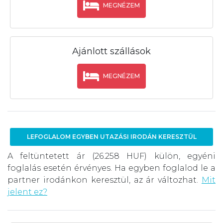
MEGNÉZEM
Ajánlott szállások
MEGNÉZEM
LEFOGLALOM EGYBEN UTAZÁSI IRODÁN KERESZTÜL
A feltüntetett ár (26.258 HUF) külön, egyéni
foglalás esetén érvényes. Ha egyben foglalod le a
partner irodánkon keresztül, az ár változhat.
Mit
jelent ez?