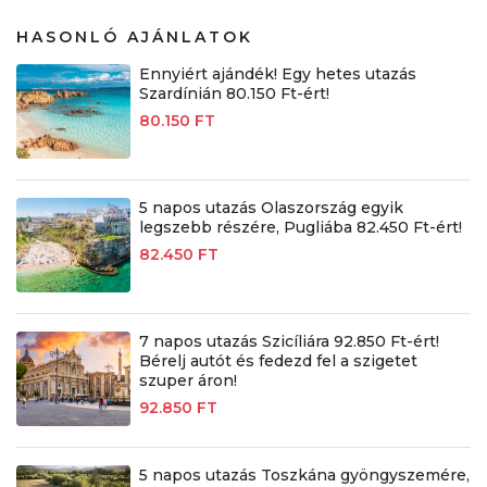
HASONLÓ AJÁNLATOK
Ennyiért ajándék! Egy hetes utazás
Szardínián 80.150 Ft-ért!
80.150 FT
5 napos utazás Olaszország egyik
legszebb részére, Pugliába 82.450 Ft-ért!
82.450 FT
7 napos utazás Szicíliára 92.850 Ft-ért!
Bérelj autót és fedezd fel a szigetet
szuper áron!
92.850 FT
5 napos utazás Toszkána gyöngyszemére,