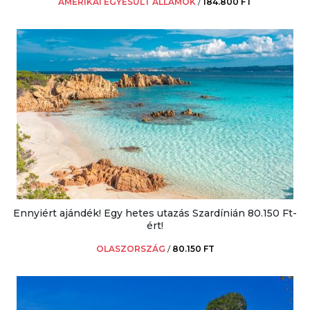
AMERIKAI EGYESÜLT ÁLLAMOK
/
184.800 FT
Ennyiért ajándék! Egy hetes utazás Szardínián 80.150 Ft-
ért!
OLASZORSZÁG
/
80.150 FT