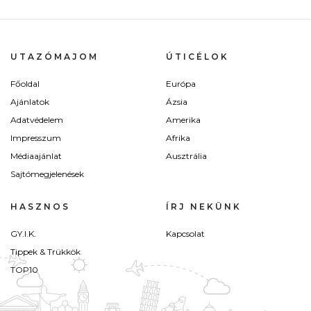
UTAZÓMAJOM
ÚTICÉLOK
Főoldal
Európa
Ajánlatok
Ázsia
Adatvédelem
Amerika
Impresszum
Afrika
Médiaajánlat
Ausztrália
Sajtómegjelenések
HASZNOS
ÍRJ NEKÜNK
GY.I.K.
Kapcsolat
Tippek & Trükkök
TOP10