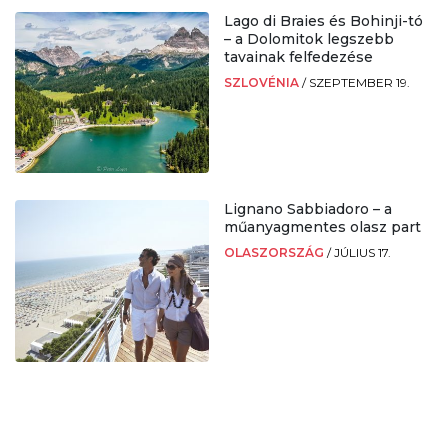
Lago di Braies és Bohinji-tó
– a Dolomitok legszebb
tavainak felfedezése
SZLOVÉNIA
/
SZEPTEMBER 19.
Lignano Sabbiadoro – a
műanyagmentes olasz part
OLASZORSZÁG
/
JÚLIUS 17.