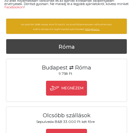
Az árak folyamatosan változnak és az ajánlat kiírásanak időpontjában
érvényesek. Döntsd gyorsan. Ne maradj le a legjobb ajánlatokról, kövess minket
Facebookon
!
Az ajánlat 2495 napja nem frissült. Az árak folyamatosan változhatnak,
ezért célszerű a legfrissebb ajánlatokat
böngészni.
Róma
Budapest ⇄ Róma
9.758 Ft
MEGNÉZEM
Olcsóbb szállások
Sepulveda B&B 33.000 Ft két főre