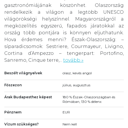
gasztronómiájának köszönhet. Olaszország
rendelkezik a világon a legtöbb UNESCO
világörökségi helyszínnel. Magyarországról a
megközelítés egyszerű, fapados járatokkal az
ország több pontjára is könnyen eljuthatunk.
Hova érdemes menni? Észak-Olaszország: –
síparadicsomok: Sestriere, Courmayeur, Livigno,
Cortina d’Ampezzo – tengerpart: Portofino,
Sanremo, Cinque terre,...
tovább »
Beszélt világnyelvek
olasz, kevés angol
Főszezon
július, augusztus
Árak Budapesthez képest
180 % Észak-Olaszországban és
Rómában, 130 % délenx
Pénznem
EUR
Vízum szükséges?
Nem kell