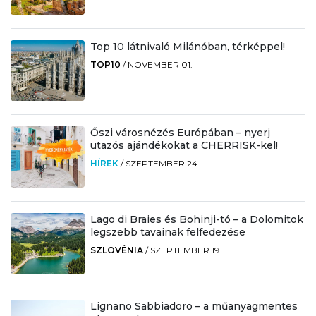
Top 10 látnivaló Milánóban, térképpel!
TOP10
/
NOVEMBER 01.
Őszi városnézés Európában – nyerj
utazós ajándékokat a CHERRISK-kel!
HÍREK
/
SZEPTEMBER 24.
Lago di Braies és Bohinji-tó – a Dolomitok
legszebb tavainak felfedezése
SZLOVÉNIA
/
SZEPTEMBER 19.
Lignano Sabbiadoro – a műanyagmentes