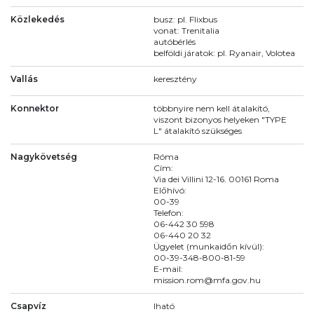
Közlekedés
busz: pl. Flixbus
vonat: Trenitalia
autóbérlés
belföldi járatok: pl. Ryanair, Volotea
Vallás
keresztény
Konnektor
többnyire nem kell átalakító,
viszont bizonyos helyeken "TYPE
L" átalakító szükséges
Nagykövetség
Róma
Cím:
Via dei Villini 12-16. 00161 Roma
Előhívó:
00-39
Telefon:
06-442 30 598
06-440 20 32
Ügyelet (munkaidőn kívül):
00-39-348-800-81-59
E-mail:
mission.rom@mfa.gov.hu
Csapvíz
Iható