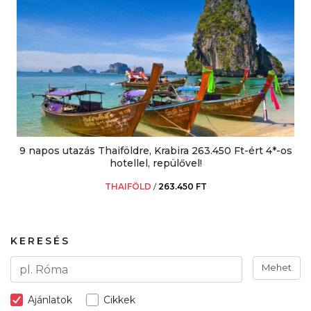
9 napos utazás Thaiföldre, Krabira 263.450 Ft-ért 4*-os
hotellel, repülővel!
THAIFÖLD
/
263.450 FT
KERESÉS
Mehet
Ajánlatok
Cikkek