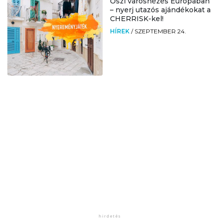
Őszi városnézés Európában
– nyerj utazós ajándékokat a
CHERRISK-kel!
HÍREK
/
SZEPTEMBER 24.