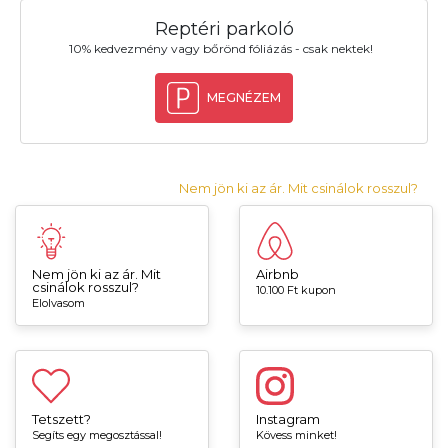
Reptéri parkoló
10% kedvezmény vagy bőrönd fóliázás - csak nektek!
MEGNÉZEM
Nem jön ki az ár. Mit csinálok rosszul?
Nem jön ki az ár. Mit
Airbnb
csinálok rosszul?
10.100 Ft kupon
Elolvasom
Tetszett?
Instagram
Segíts egy megosztással!
Kövess minket!