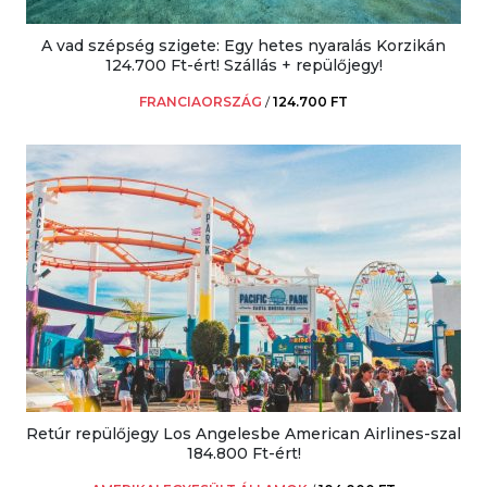
A vad szépség szigete: Egy hetes nyaralás Korzikán
124.700 Ft-ért! Szállás + repülőjegy!
FRANCIAORSZÁG
/
124.700 FT
Retúr repülőjegy Los Angelesbe American Airlines-szal
184.800 Ft-ért!