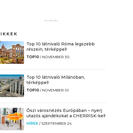
CIKKEK
Top 10 látnivaló Róma legszebb
részein, térképpel!
TOP10
/
NOVEMBER 30.
Top 10 látnivaló Milánóban,
térképpel!
TOP10
/
NOVEMBER 01.
Őszi városnézés Európában – nyerj
utazós ajándékokat a CHERRISK-kel!
HÍREK
/
SZEPTEMBER 24.