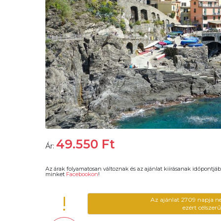
49.550
Ft
Ár:
Az árak folyamatosan változnak és az ajánlat kiírásanak időpontjáb
minket
Facebookon
!
!
Az ajánlat 2709 napja n
ezért célszer