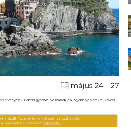
május 24 - 27
an érvényesek. Döntsd gyorsan. Ne maradj le a legjobb ajánlatokról, kövess
em frissült. Az árak folyamatosan változhatnak,
ű a legfrissebb ajánlatokat
böngészni.