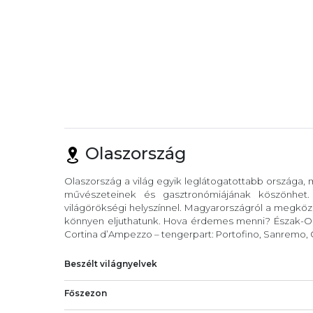
Olaszország
Olaszország a világ egyik leglátogatottabb országa,
művészeteinek és gasztronómiájának köszönhet
világörökségi helyszínnel. Magyarországról a megköze
könnyen eljuthatunk. Hova érdemes menni? Észak-Ola
Cortina d’Ampezzo – tengerpart: Portofino, Sanremo, C
Beszélt világnyelvek
Főszezon