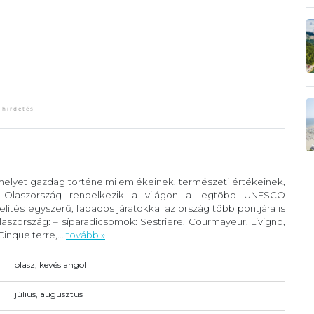
 melyet gazdag történelmi emlékeinek, természeti értékeinek,
. Olaszország rendelkezik a világon a legtöbb UNESCO
lítés egyszerű, fapados járatokkal az ország több pontjára is
szország: – síparadicsomok: Sestriere, Courmayeur, Livigno,
inque terre,...
tovább »
olasz, kevés angol
július, augusztus