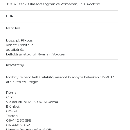
180 % Észak-Olaszországban és Rómában, 130 % délenx
EUR
Nem kell
busz: pl. Flixbus
vonat: Trenitalia
autóbérlés
belföldi járatok: pl. Ryanair, Volotea
keresztény
többnyire nem kell átalakító, viszont bizonyos helyeken "TYPE L"
átalakító szükséges
Róma
Cím:
Via dei Villini 12-16. 00161 Roma
Előhívó:
00-39
Telefon:
06-442 30 598
06-440 20 32
Ügyelet (munkaidőn kívül):