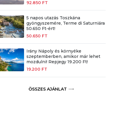
92.850 FT
5 napos utazás Toszkána
gyöngyszemére, Terme di Saturniára
50.650 Ft-ért!
50.650 FT
Irány Nápoly és környéke
szeptemberben, amikor már lehet
mozdulni! Repjegy 19.200 Ft!
19.200 FT
ÖSSZES AJÁNLAT