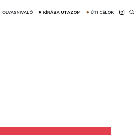
OLVASNIVALÓ
KÍNÁBA UTAZOM
ÚTI CÉLOK
Top 10 látnivalók térképpel
Európa
Tudnivalók az ajánlatok lefoglalásához
Ázsia
Tippek & Trükkök
Amerika
Utazómajom – CitySIM kártya a világutazóknak
Afrika
Interjú
Ausztrália
Élménybeszámolók
Szállodalátogatás
Sajtómegjelenések