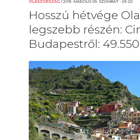
OLASZORSZÁG
/
2019. MÁRCIUS 09. SZOMBAT - 09:20
Hosszú hétvége Ola
legszebb részén: Ci
Budapestről: 49.550 