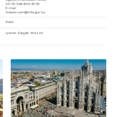
00-39-348-800-81-59
E-mail:
mission.rom@mfa.gov.hu
Iható
ryanair, Easyjet, Wizz Air