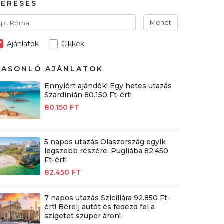
KERESÉS
Mehet
Ajánlatok
Cikkek
HASONLÓ AJÁNLATOK
Ennyiért ajándék! Egy hetes utazás
Szardínián 80.150 Ft-ért!
80.150 FT
5 napos utazás Olaszország egyik
legszebb részére, Pugliába 82.450
Ft-ért!
82.450 FT
7 napos utazás Szicíliára 92.850 Ft-
ért! Bérelj autót és fedezd fel a
szigetet szuper áron!