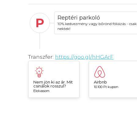
Reptéri parkoló
P
10% kedvezmény vagy bőrönd fóliázás - csak
nektek!
Transzfer:
https://goo.gl/hHGArF
Nem jön ki az ár. Mit
Airbnb
csinálok rosszul?
10.100 Ft kupon
Elolvasom