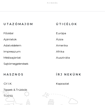
UTAZÓMAJOM
ÚTICÉLOK
Főoldal
Európa
Ajánlatok
Ázsia
Adatvédelem
Amerika
Impresszum
Afrika
Médiaajánlat
Ausztrália
Sajtómegjelenések
HASZNOS
ÍRJ NEKÜNK
GY.I.K.
Kapcsolat
Tippek & Trükkök
TOP10