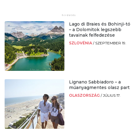
Lago di Braies és Bohinji-tó
– a Dolomitok legszebb
tavainak felfedezése
SZLOVÉNIA
/
SZEPTEMBER 19.
Lignano Sabbiadoro – a
műanyagmentes olasz part
OLASZORSZÁG
/
JÚLIUS 17.