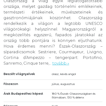
Olaszország a világ egyik leglátogatottabb
országa, melyet gazdag történelmi emlékeinek,
természeti értékeinek, művészeteinek és
gasztronómiájának köszönhet. Olaszország
rendelkezik a világon a legtöbb UNESCO
világörökségi helyszínnel. Magyarországról a
megközelítés egyszerű, fapados járatokkal az
ország több pontjára is könnyen eljuthatunk.
Hova érdemes menni? Észak-Olaszország: –
síparadicsomok: Sestriere, Courmayeur, Livigno,
Cortina d’Ampezzo – tengerpart: Portofino,
Sanremo, Cinque terre,...
tovább »
Beszélt világnyelvek
olasz, kevés angol
Főszezon
július, augusztus
Árak Budapesthez képest
180 % Észak-Olaszországban és
Rómában, 130 % délenx