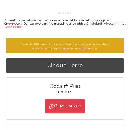
Az árak folyamatosan változnak és az ajánlat kiírásanak időpontjában
érvényesek. Döntsd gyorsan. Ne maradj le a legjobb ajánlatokról, kövess minket
Facebookon
!
Az ajánlat 2556 napja nem frissült. Az árak folyamatosan változhatnak,
ezért célszerű a legfrissebb ajánlatokat
böngészni.
Cinque Terre
Bécs ⇄ Pisa
11.800 Ft
MEGNÉZEM