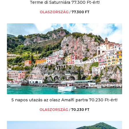
Terme di Saturniára 77.300 Ft-ért!
OLASZORSZÁG
/
77.300 FT
5 napos utazás az olasz Amalfi partra 70.230 Ft-ért!
OLASZORSZÁG
/
70.230 FT