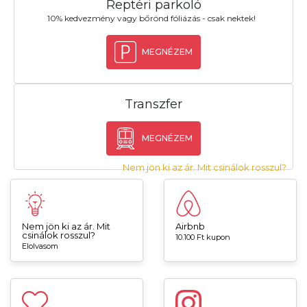
Reptéri parkoló
10% kedvezmény vagy bőrönd fóliázás - csak nektek!
MEGNÉZEM
Transzfer
MEGNÉZEM
Nem jön ki az ár. Mit csinálok rosszul?
Nem jön ki az ár. Mit
Airbnb
csinálok rosszul?
10.100 Ft kupon
Elolvasom