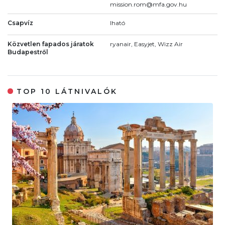
mission.rom@mfa.gov.hu
Csapvíz
Iható
Közvetlen fapados járatok
ryanair, Easyjet, Wizz Air
Budapestről
TOP 10 LÁTNIVALÓK