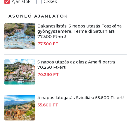
Ajánlatok
Cikkek
HASONLÓ AJÁNLATOK
Bakancslistás: 5 napos utazás Toszkána
gyöngyszemére, Terme di Saturniára
77.300 Ft-ért!
77.300 FT
5 napos utazás az olasz Amalfi partra
70.230 Ft-ért!
70.230 FT
4 napos látogatás Szicíliára 55.600 Ft-ért!
55.600 FT