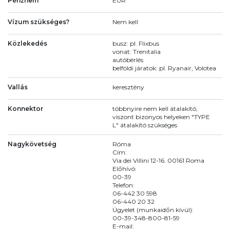
Pénznem
EUR
Vízum szükséges?
Nem kell
Közlekedés
busz: pl. Flixbus
vonat: Trenitalia
autóbérlés
belföldi járatok: pl. Ryanair, Volotea
Vallás
keresztény
Konnektor
többnyire nem kell átalakító,
viszont bizonyos helyeken "TYPE
L" átalakító szükséges
Nagykövetség
Róma
Cím:
Via dei Villini 12-16. 00161 Roma
Előhívó:
00-39
Telefon:
06-442 30 598
06-440 20 32
Ügyelet (munkaidőn kívül):
00-39-348-800-81-59
E-mail: