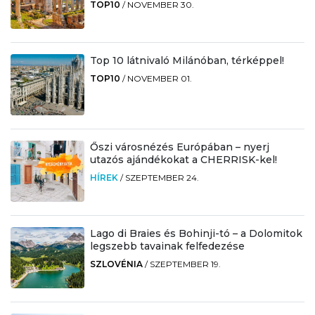
TOP10
/
NOVEMBER 30.
Top 10 látnivaló Milánóban, térképpel!
TOP10
/
NOVEMBER 01.
Őszi városnézés Európában – nyerj
utazós ajándékokat a CHERRISK-kel!
HÍREK
/
SZEPTEMBER 24.
Lago di Braies és Bohinji-tó – a Dolomitok
legszebb tavainak felfedezése
SZLOVÉNIA
/
SZEPTEMBER 19.