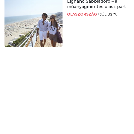
Lignano Sabbiadoro – a
műanyagmentes olasz part
OLASZORSZÁG
/
JÚLIUS 17.