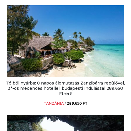
Télből nyárba: 8 napos álomutazás Zanzibárra repülővel,
3*-os medencés hotellel, budapesti indulással 289.650
Ft-ért!
TANZÁNIA
/
289.650 FT