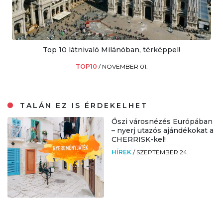
Top 10 látnivaló Milánóban, térképpel!
TOP10
/
NOVEMBER 01.
TALÁN EZ IS ÉRDEKELHET
Őszi városnézés Európában
– nyerj utazós ajándékokat a
CHERRISK-kel!
HÍREK
/
SZEPTEMBER 24.