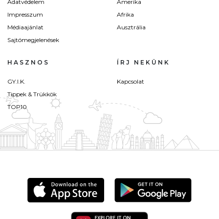
Adatvédelem
Amerika
Impresszum
Afrika
Médiaajánlat
Ausztrália
Sajtómegjelenések
HASZNOS
ÍRJ NEKÜNK
GY.I.K.
Kapcsolat
Tippek & Trükkök
TOP10