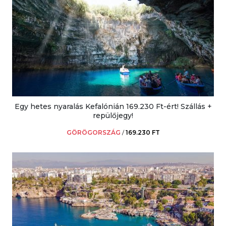
Egy hetes nyaralás Kefalónián 169.230 Ft-ért! Szállás +
repülőjegy!
GÖRÖGORSZÁG
/
169.230 FT