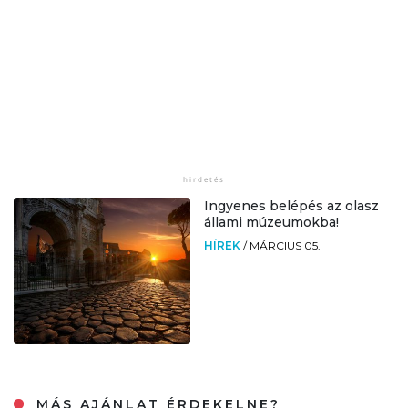
Ingyenes belépés az olasz
állami múzeumokba!
HÍREK
/
MÁRCIUS 05.
MÁS AJÁNLAT ÉRDEKELNE?