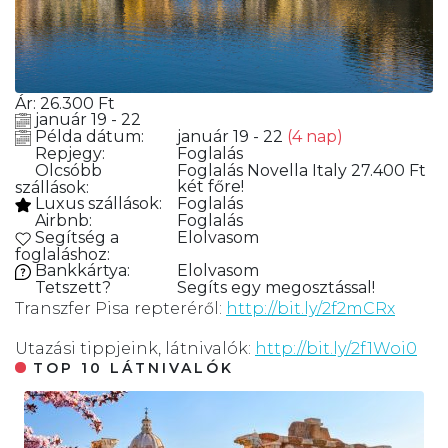
Ár:
26.300
Ft
január 19 - 22
Példa dátum:
január 19 - 22
(4 nap)
Repjegy:
Foglalás
Olcsóbb
Foglalás
Novella Italy 27.400 Ft
két főre!
szállások:
Luxus szállások:
Foglalás
Airbnb:
Foglalás
Segítség a
Elolvasom
foglaláshoz:
Bankkártya:
Elolvasom
Tetszett?
Segíts egy megosztással!
Transzfer Pisa repteréről:
http://bit.ly/2f2mCRx
Utazási tippjeink, látnivalók:
http://bit.ly/2f1Woi0
TOP 10 LÁTNIVALÓK