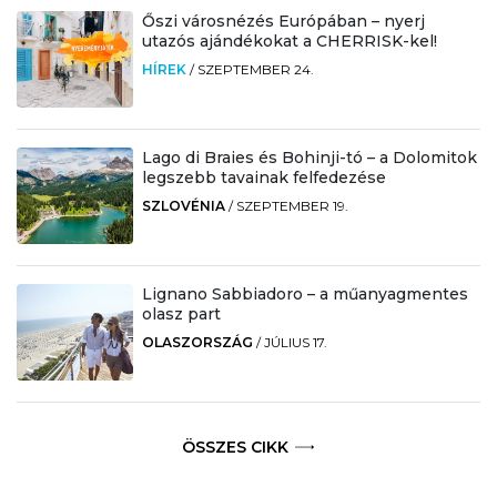
Őszi városnézés Európában – nyerj
utazós ajándékokat a CHERRISK-kel!
HÍREK
/
SZEPTEMBER 24.
Lago di Braies és Bohinji-tó – a Dolomitok
legszebb tavainak felfedezése
SZLOVÉNIA
/
SZEPTEMBER 19.
Lignano Sabbiadoro – a műanyagmentes
olasz part
OLASZORSZÁG
/
JÚLIUS 17.
ÖSSZES CIKK