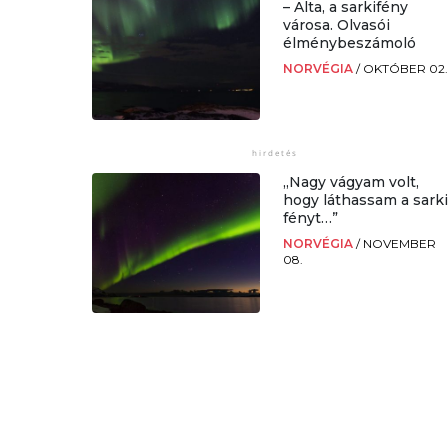
– Alta, a sarkifény
városa. Olvasói
élménybeszámoló
NORVÉGIA
/
OKTÓBER 02
„Nagy vágyam volt,
hogy láthassam a sark
fényt…”
NORVÉGIA
/
NOVEMBER
08.