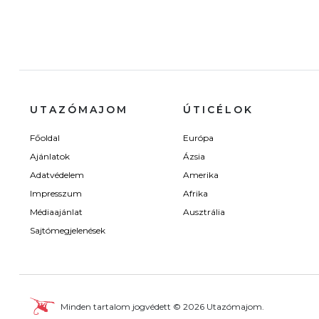
UTAZÓMAJOM
ÚTICÉLOK
Főoldal
Európa
Ajánlatok
Ázsia
Adatvédelem
Amerika
Impresszum
Afrika
Médiaajánlat
Ausztrália
Sajtómegjelenések
Minden tartalom jogvédett © 2026 Utazómajom.