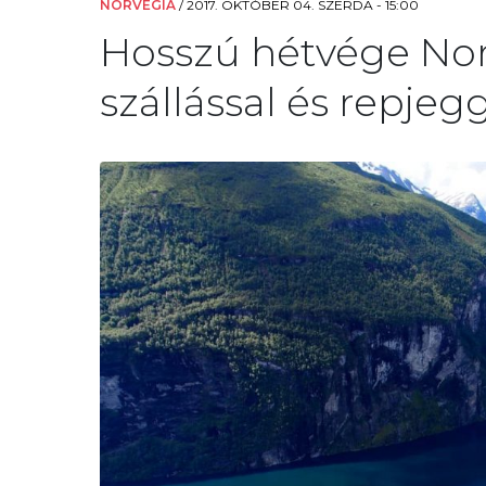
NORVÉGIA
/
2017. OKTÓBER 04. SZERDA - 15:00
Hosszú hétvége Nor
szállással és repjeg