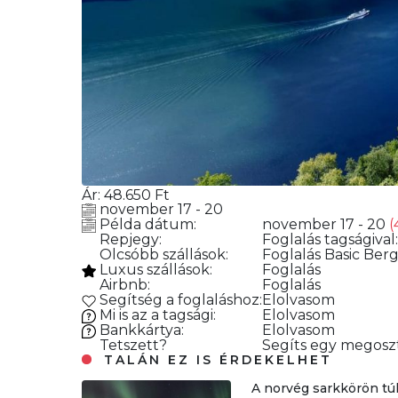
Ár:
48.650
Ft
november 17 - 20
Példa dátum:
november 17 - 20
(
Repjegy:
Foglalás
tagságival
Olcsóbb szállások:
Foglalás
Basic Berg
Luxus szállások:
Foglalás
Airbnb:
Foglalás
Segítség a foglaláshoz:
Elolvasom
Mi is az a tagsági:
Elolvasom
Bankkártya:
Elolvasom
Tetszett?
Segíts egy megoszt
TALÁN EZ IS ÉRDEKELHET
A norvég sarkkörön tú