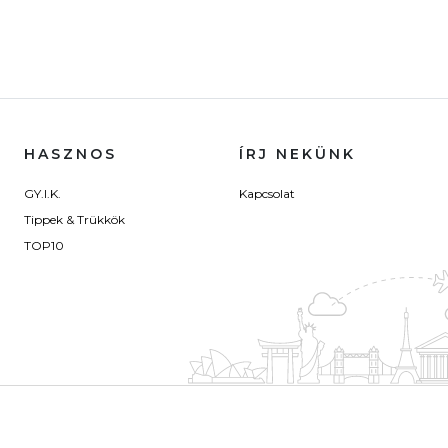
HASZNOS
ÍRJ NEKÜNK
GY.I.K.
Kapcsolat
Tippek & Trükkök
TOP10