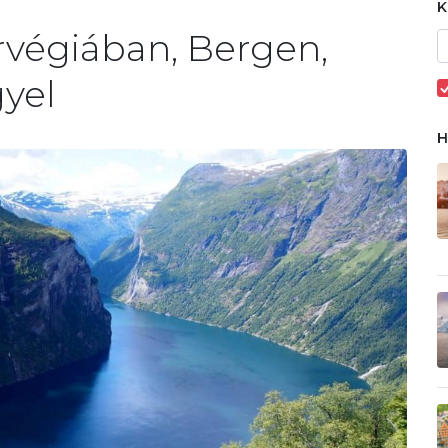
végiában, Bergen,
gyel