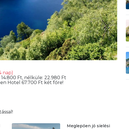
4 nap)
: 14.800 Ft, nélküle: 22.980 Ft
en Hotel 67.700 Ft két főre!
ással!
l
Meglepően jó síelési