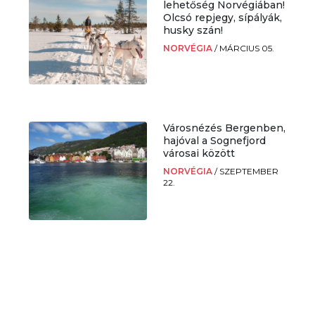
lehetőség Norvégiában!
Olcsó repjegy, sípályák,
husky szán!
.
NORVÉGIA
/
MÁRCIUS 05.
Városnézés Bergenben,
i
hajóval a Sognefjord
városai között
NORVÉGIA
/
SZEPTEMBER
22.