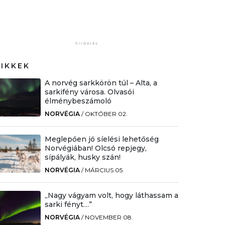
CIKKEK
A norvég sarkkörön túl – Alta, a
sarkifény városa. Olvasói
élménybeszámoló
NORVÉGIA
/
OKTÓBER 02.
Meglepően jó síelési lehetőség
Norvégiában! Olcsó repjegy,
sípályák, husky szán!
NORVÉGIA
/
MÁRCIUS 05.
„Nagy vágyam volt, hogy láthassam a
sarki fényt…”
NORVÉGIA
/
NOVEMBER 08.