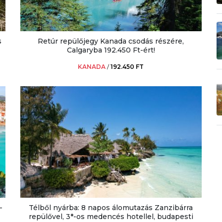
s
Retúr repülőjegy Kanada csodás részére,
Calgaryba 192.450 Ft-ért!
KANADA
/
192.450 FT
-
Télből nyárba: 8 napos álomutazás Zanzibárra
repülővel, 3*-os medencés hotellel, budapesti