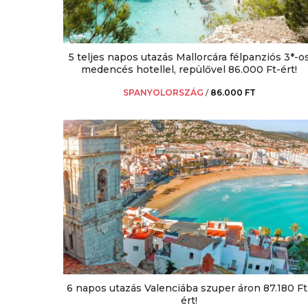
5 teljes napos utazás Mallorcára félpanziós 3*-o
medencés hotellel, repülővel 86.000 Ft-ért!
SPANYOLORSZÁG
/
86.000 FT
6 napos utazás Valenciába szuper áron 87.180 Ft
ért!