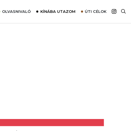
OLVASNIVALÓ
KÍNÁBA UTAZOM
ÚTI CÉLOK
Top 10 látnivalók térképpel
Európa
Tudnivalók az ajánlatok lefoglalásához
Ázsia
Tippek & Trükkök
Amerika
Utazómajom – CitySIM kártya a világutazóknak
Afrika
Interjú
Ausztrália
Élménybeszámolók
Szállodalátogatás
Sajtómegjelenések