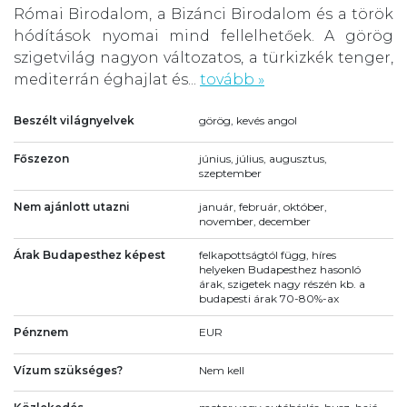
Római Birodalom, a Bizánci Birodalom és a török
hódítások nyomai mind fellelhetőek. A görög
szigetvilág nagyon változatos, a türkizkék tenger,
mediterrán éghajlat és...
tovább »
Beszélt világnyelvek
görög, kevés angol
Főszezon
június, július, augusztus,
szeptember
Nem ajánlott utazni
január, február, október,
november, december
Árak Budapesthez képest
felkapottságtól függ, híres
helyeken Budapesthez hasonló
árak, szigetek nagy részén kb. a
budapesti árak 70-80%-ax
Pénznem
EUR
Vízum szükséges?
Nem kell