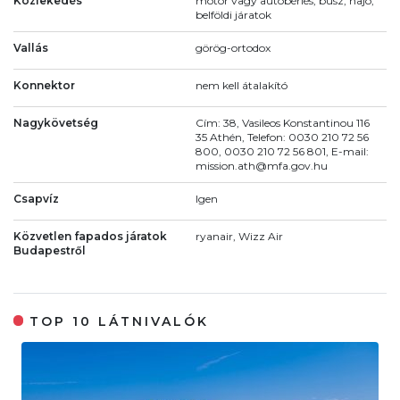
Közlekedés
motor vagy autóbérlés, busz, hajó,
belföldi járatok
Vallás
görög-ortodox
Konnektor
nem kell átalakító
Nagykövetség
Cím: 38, Vasileos Konstantinou 116
35 Athén, Telefon: 0030 210 72 56
800, 0030 210 72 56 801, E-mail:
mission.ath@mfa.gov.hu
Csapvíz
Igen
Közvetlen fapados járatok
ryanair, Wizz Air
Budapestről
TOP 10 LÁTNIVALÓK