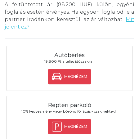
A feltüntetett ár (88.200 HUF) külön, egyéni
foglalás esetén érvényes. Ha egyben foglalod le a
partner irodánkon keresztül, az ár változhat.
Mit
jelent ez?
Autóbérlés
19.800 Ft a teljes időszakra
MEGNÉZEM
Reptéri parkoló
10% kedvezmény vagy bőrönd fóliázás - csak nektek!
MEGNÉZEM