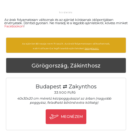
Az árak folyamatosan változnak és az ajánlat kiírásanak időpontjában
érvényesek. Döntsd gyorsan. Ne maradj le a legjobb ajánlatokról, kövess minket
Facebookon
!
Az ajánlat 80 napja nem frissült. Az árak folyamatosan változhatnak,
ezért célszerű a legfrissebb ajánlatokat
böngészni.
Görögország, Zákinthosz
Budapest ⇄ Zakynthos
33.900 Ft/fő
40x30x20 cm méretű kézipoggyásszal az árban (nagyobb
poggyász, feladható bőrönd extra költség)
MEGNÉZEM