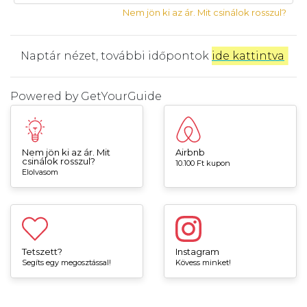
Nem jön ki az ár. Mit csinálok rosszul?
Naptár nézet, további időpontok
ide kattintva
.
Powered by
GetYourGuide
Nem jön ki az ár. Mit
Airbnb
csinálok rosszul?
10.100 Ft kupon
Elolvasom
Tetszett?
Instagram
Segíts egy megosztással!
Kövess minket!