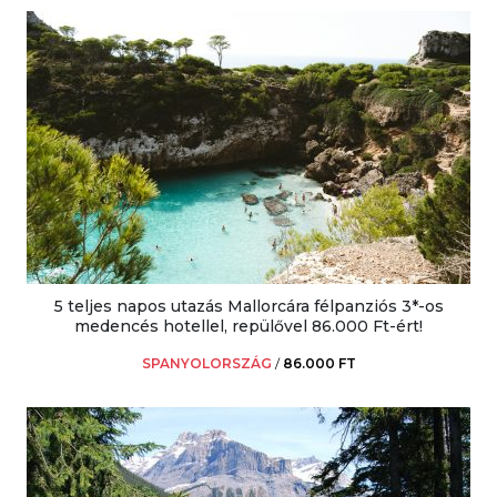
5 teljes napos utazás Mallorcára félpanziós 3*-os
medencés hotellel, repülővel 86.000 Ft-ért!
SPANYOLORSZÁG
/
86.000 FT