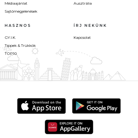
Médiaajánlat
Ausztrália
Sajtómegjelenések
HASZNOS
ÍRJ NEKÜNK
GY.I.K.
Kapcsolat
Tippek & Trükkök
TOP10