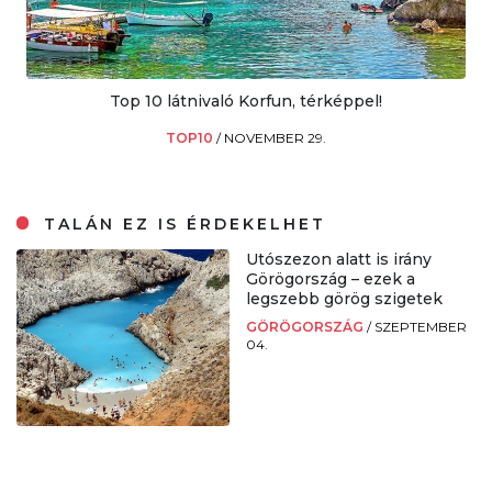
Top 10 látnivaló Korfun, térképpel!
TOP10
/
NOVEMBER 29.
TALÁN EZ IS ÉRDEKELHET
Utószezon alatt is irány
Görögország – ezek a
legszebb görög szigetek
GÖRÖGORSZÁG
/
SZEPTEMBER
04.