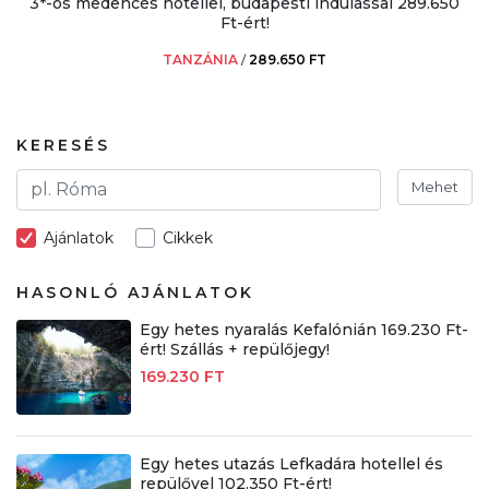
3*-os medencés hotellel, budapesti indulással 289.650
Ft-ért!
TANZÁNIA
/
289.650 FT
KERESÉS
Mehet
Ajánlatok
Cikkek
HASONLÓ AJÁNLATOK
Egy hetes nyaralás Kefalónián 169.230 Ft-
ért! Szállás + repülőjegy!
169.230 FT
Egy hetes utazás Lefkadára hotellel és
repülővel 102.350 Ft-ért!