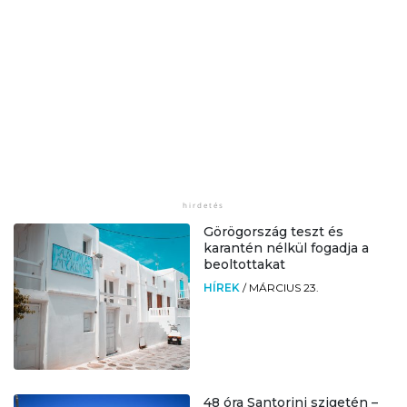
Görögország teszt és
karantén nélkül fogadja a
beoltottakat
HÍREK
/
MÁRCIUS 23.
48 óra Santorini szigetén –