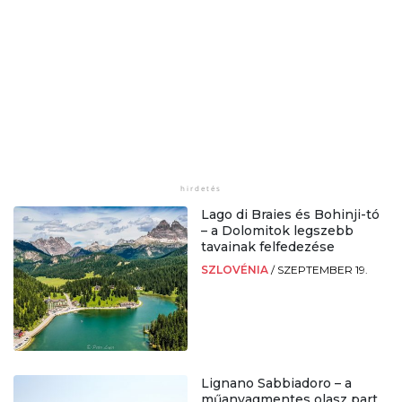
Lago di Braies és Bohinji-tó
– a Dolomitok legszebb
tavainak felfedezése
SZLOVÉNIA
/
SZEPTEMBER 19.
Lignano Sabbiadoro – a
műanyagmentes olasz part