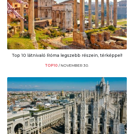
Top 10 látnivaló Róma legszebb részein, térképpel!
TOP10
/
NOVEMBER 30.