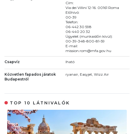
Cím:
Via dei Villini 12-16. 00161 Roma
Előhívó:
00-39
Telefon:
06-442 30 598
06-440 20 32
Ügyelet (munkaidőn kívül):
00-39-348-800-81-59
E-mail:
mission.rom@mfa.gov.hu
Csapvíz
Iható
Közvetlen fapados járatok
ryanair, Easyjet, Wizz Air
Budapestről
TOP 10 LÁTNIVALÓK