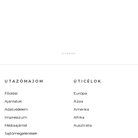
UTAZÓMAJOM
ÚTICÉLOK
Főoldal
Európa
Ajánlatok
Ázsia
Adatvédelem
Amerika
Impresszum
Afrika
Médiaajánlat
Ausztrália
Sajtómegjelenések