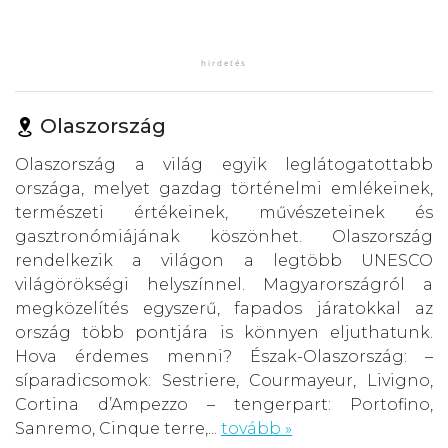
Olaszország
Olaszország a világ egyik leglátogatottabb
országa, melyet gazdag történelmi emlékeinek,
természeti értékeinek, művészeteinek és
gasztronómiájának köszönhet. Olaszország
rendelkezik a világon a legtöbb UNESCO
világörökségi helyszínnel. Magyarországról a
megközelítés egyszerű, fapados járatokkal az
ország több pontjára is könnyen eljuthatunk.
Hova érdemes menni? Észak-Olaszország: –
síparadicsomok: Sestriere, Courmayeur, Livigno,
Cortina d’Ampezzo – tengerpart: Portofino,
Sanremo, Cinque terre,...
tovább »