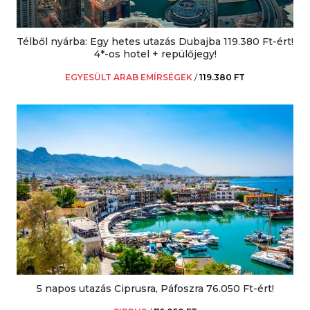
Télből nyárba: Egy hetes utazás Dubajba 119.380 Ft-ért!
4*-os hotel + repülőjegy!
EGYESÜLT ARAB EMÍRSÉGEK
/
119.380 FT
5 napos utazás Ciprusra, Páfoszra 76.050 Ft-ért!