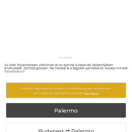
Az árak folyamatosan változnak és az ajánlat kiírásanak időpontjában
érvényesek. Döntsd gyorsan. Ne maradj le a legjobb ajánlatokról, kövess minket
Facebookon
!
Az ajánlat 2465 napja nem frissült. Az árak folyamatosan változhatnak,
ezért célszerű a legfrissebb ajánlatokat
böngészni.
Palermo
Budapest ⇄ Palermo