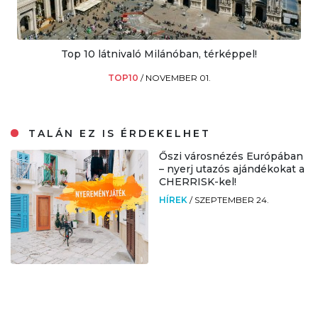
Top 10 látnivaló Milánóban, térképpel!
TOP10
/
NOVEMBER 01.
TALÁN EZ IS ÉRDEKELHET
Őszi városnézés Európában
– nyerj utazós ajándékokat a
CHERRISK-kel!
HÍREK
/
SZEPTEMBER 24.