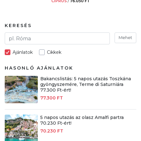
CIPRUS
/
76.050 FT
KERESÉS
Mehet
Ajánlatok
Cikkek
HASONLÓ AJÁNLATOK
Bakancslistás: 5 napos utazás Toszkána
gyöngyszemére, Terme di Saturniára
77.300 Ft-ért!
77.300 FT
5 napos utazás az olasz Amalfi partra
70.230 Ft-ért!
70.230 FT