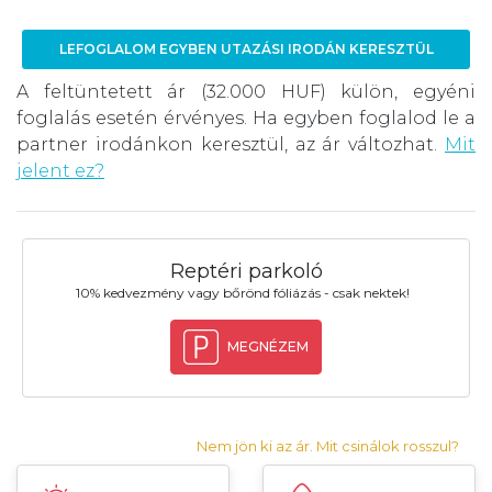
LEFOGLALOM EGYBEN UTAZÁSI IRODÁN KERESZTÜL
A feltüntetett ár (32.000 HUF) külön, egyéni
foglalás esetén érvényes. Ha egyben foglalod le a
partner irodánkon keresztül, az ár változhat.
Mit
jelent ez?
Reptéri parkoló
10% kedvezmény vagy bőrönd fóliázás - csak nektek!
MEGNÉZEM
Nem jön ki az ár. Mit csinálok rosszul?