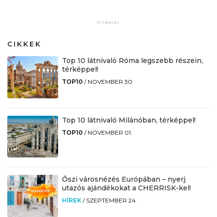
CIKKEK
Top 10 látnivaló Róma legszebb részein,
térképpel!
TOP10
/
NOVEMBER 30.
Top 10 látnivaló Milánóban, térképpel!
TOP10
/
NOVEMBER 01.
Őszi városnézés Európában – nyerj
utazós ajándékokat a CHERRISK-kel!
HÍREK
/
SZEPTEMBER 24.