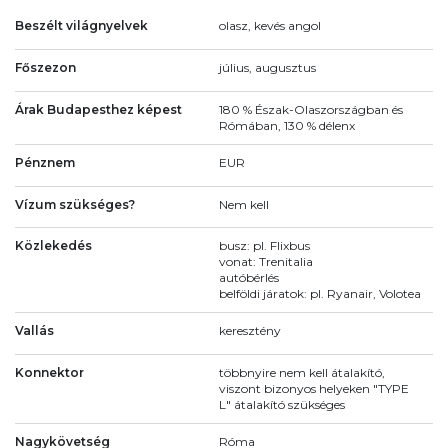
Beszélt világnyelvek
olasz, kevés angol
Főszezon
július, augusztus
Árak Budapesthez képest
180 % Észak-Olaszországban és
Rómában, 130 % délenx
Pénznem
EUR
Vízum szükséges?
Nem kell
Közlekedés
busz: pl. Flixbus
vonat: Trenitalia
autóbérlés
belföldi járatok: pl. Ryanair, Volotea
Vallás
keresztény
Konnektor
többnyire nem kell átalakító,
viszont bizonyos helyeken "TYPE
L" átalakító szükséges
Nagykövetség
Róma