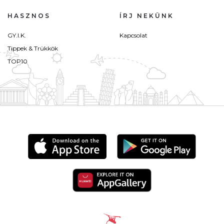
HASZNOS
ÍRJ NEKÜNK
GY.I.K.
Kapcsolat
Tippek & Trükkök
TOP10