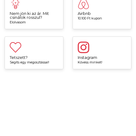
Nem jön ki az ár. Mit
Airbnb
csinálok rosszul?
10.100 Ft kupon
Elolvasom
Tetszett?
Instagram
Segíts egy megosztással!
Kövess minket!