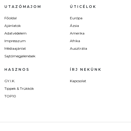
UTAZÓMAJOM
ÚTICÉLOK
Főoldal
Európa
Ajánlatok
Ázsia
Adatvédelem
Amerika
Impresszum
Afrika
Médiaajánlat
Ausztrália
Sajtómegjelenések
HASZNOS
ÍRJ NEKÜNK
GY.I.K.
Kapcsolat
Tippek & Trükkök
TOP10