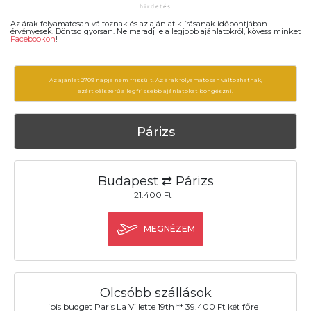
Az árak folyamatosan változnak és az ajánlat kiírásanak időpontjában
érvényesek. Döntsd gyorsan. Ne maradj le a legjobb ajánlatokról, kövess minket
Facebookon
!
Az ajánlat 2709 napja nem frissült. Az árak folyamatosan változhatnak,
ezért célszerű a legfrissebb ajánlatokat
böngészni.
Párizs
Budapest ⇄ Párizs
21.400 Ft
MEGNÉZEM
Olcsóbb szállások
ibis budget Paris La Villette 19th ** 39.400 Ft két főre