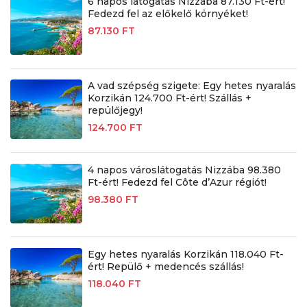
6 napos látogatás Nizzába 87.130 Ft-ért!
Fedezd fel az előkelő környéket!
87.130 FT
A vad szépség szigete: Egy hetes nyaralás
Korzikán 124.700 Ft-ért! Szállás +
repülőjegy!
124.700 FT
4 napos városlátogatás Nizzába 98.380
Ft-ért! Fedezd fel Côte d’Azur régiót!
98.380 FT
Egy hetes nyaralás Korzikán 118.040 Ft-
ért! Repülő + medencés szállás!
118.040 FT