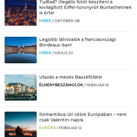
Tudtad? Illegális fotót készíteni a
kivilágított Eiffel-toronyról! Büntethetnek
is érte!
HÍREK
/
OKTÓBER 08.
Legjobb látnivalók a franciaországi
Bordeaux-ban!
HÍREK
/
MÁJUS 20.
Utazás a mesés Baszkföldre!
ÉLMÉNYBESZÁMOLÓK
/
FEBRUÁR 15.
Romantikus úti célok Európában – nem
csak Valentin-napra
EURÓPA
/
FEBRUÁR 12.