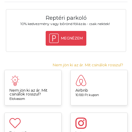
Reptéri parkoló
10% kedvezmény vagy bőrönd fóliázás - csak nektek!
MEGNÉZEM
Nem jön ki az ár. Mit csinálok rosszul?
Nem jön ki az ár. Mit
Airbnb
csinálok rosszul?
10.100 Ft kupon
Elolvasom