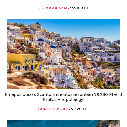
GÖRÖGORSZÁG
/
55.100 FT
8 napos utazás Szantorinire utószezonban 79.280 Ft-ért!
Szállás + repülőjegy!
GÖRÖGORSZÁG
/
79.280 FT