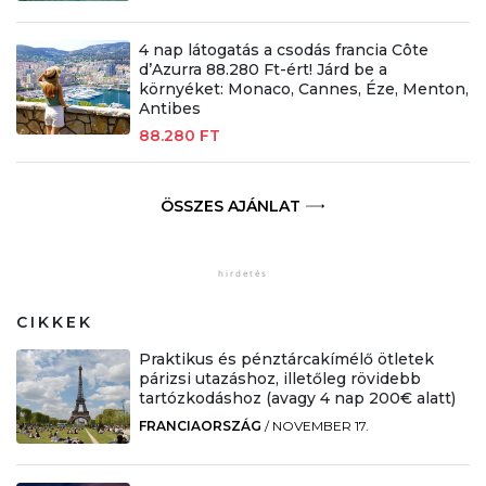
4 nap látogatás a csodás francia Côte
d’Azurra 88.280 Ft-ért! Járd be a
környéket: Monaco, Cannes, Éze, Menton,
Antibes
88.280 FT
ÖSSZES AJÁNLAT
CIKKEK
Praktikus és pénztárcakímélő ötletek
párizsi utazáshoz, illetőleg rövidebb
tartózkodáshoz (avagy 4 nap 200€ alatt)
FRANCIAORSZÁG
/
NOVEMBER 17.