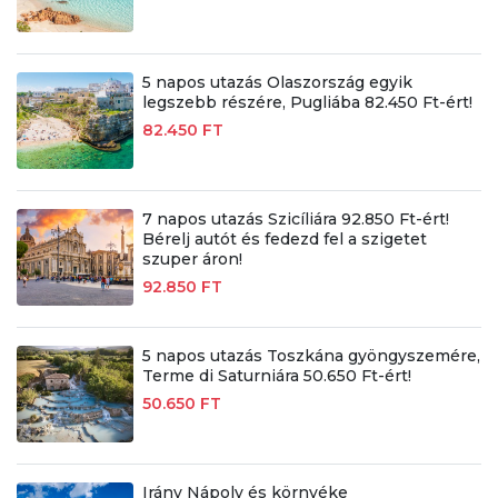
5 napos utazás Olaszország egyik
legszebb részére, Pugliába 82.450 Ft-ért!
82.450 FT
7 napos utazás Szicíliára 92.850 Ft-ért!
Bérelj autót és fedezd fel a szigetet
szuper áron!
92.850 FT
5 napos utazás Toszkána gyöngyszemére,
Terme di Saturniára 50.650 Ft-ért!
50.650 FT
Irány Nápoly és környéke