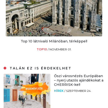
Top 10 látnivaló Milánóban, térképpel!
TOP10
/
NOVEMBER 01.
TALÁN EZ IS ÉRDEKELHET
Őszi városnézés Európában
– nyerj utazós ajándékokat a
CHERRISK-kel!
HÍREK
/
SZEPTEMBER 24.