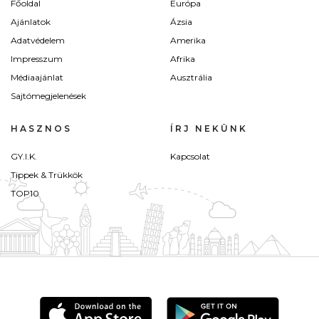
Főoldal
Európa
Ajánlatok
Ázsia
Adatvédelem
Amerika
Impresszum
Afrika
Médiaajánlat
Ausztrália
Sajtómegjelenések
HASZNOS
ÍRJ NEKÜNK
GY.I.K.
Kapcsolat
Tippek & Trükkök
TOP10