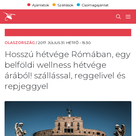
Ajánlatok
Szállások
Csomagajánlat
OLASZORSZÁG
/
2017. JÚLIUS 31. HÉTFŐ - 15:30
Hosszú hétvége Rómában, egy
belföldi wellness hétvége
árából! szállással, reggelivel és
repjeggyel