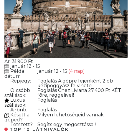
Ár:
31.900
Ft
január 12 - 15
Példa
január 12 - 15
(4 nap)
dátum:
Repjegy:
Foglalás
A gépre fejenként 2 db
kézipoggyász felvihető!
Olcsóbb
Foglalás
Chez Liviana 27.400 Ft KÉT
főre, reggelivel!
szállások:
Luxus
Foglalás
szállások:
Airbnb:
Foglalás
Késett a
Milyen lehetőségeid vannak
géped?
Tetszett?
Segíts egy megosztással!
TOP 10 LÁTNIVALÓK