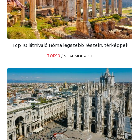
Top 10 látnivaló Róma legszebb részein, térképpel!
TOP10
/
NOVEMBER 30.