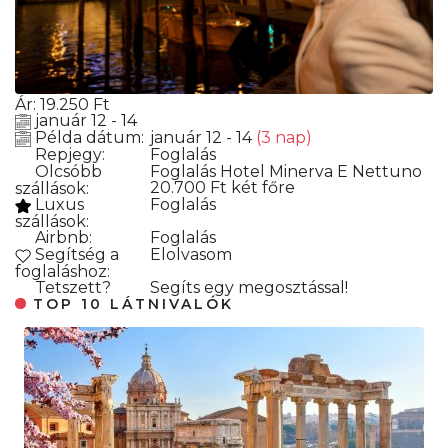
Ár:
19.250
Ft
január 12 - 14
Példa dátum:
január 12 - 14
(3 nap)
Repjegy:
Foglalás
Olcsóbb
Foglalás
Hotel Minerva E Nettuno
20.700 Ft két főre
szállások:
Luxus
Foglalás
szállások:
Airbnb:
Foglalás
Segítség a
Elolvasom
foglaláshoz:
Tetszett?
Segíts egy megosztással!
TOP 10 LÁTNIVALÓK