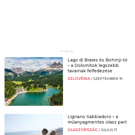
Lago di Braies és Bohinji-tó
– a Dolomitok legszebb
tavainak felfedezése
SZLOVÉNIA
/
SZEPTEMBER 19.
Lignano Sabbiadoro – a
műanyagmentes olasz part
OLASZORSZÁG
/
JÚLIUS 17.