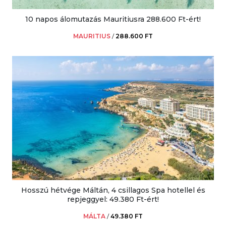
10 napos álomutazás Mauritiusra 288.600 Ft-ért!
MAURITIUS
/
288.600 FT
Hosszú hétvége Máltán, 4 csillagos Spa hotellel és
repjeggyel: 49.380 Ft-ért!
MÁLTA
/
49.380 FT