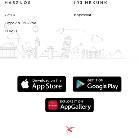
HASZNOS
ÍRJ NEKÜNK
GY.I.K.
Kapcsolat
Tippek & Trükkök
TOP10