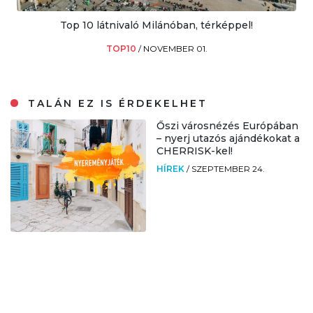
Top 10 látnivaló Milánóban, térképpel!
TOP10
/
NOVEMBER 01.
TALÁN EZ IS ÉRDEKELHET
Őszi városnézés Európában
– nyerj utazós ajándékokat a
CHERRISK-kel!
HÍREK
/
SZEPTEMBER 24.