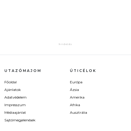
UTAZÓMAJOM
ÚTICÉLOK
Főoldal
Európa
Ajánlatok
Ázsia
Adatvédelem
Amerika
Impresszum
Afrika
Médiaajánlat
Ausztrália
Sajtómegjelenések