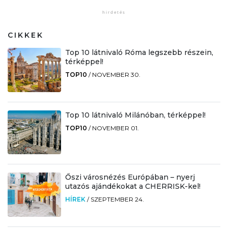
CIKKEK
Top 10 látnivaló Róma legszebb részein,
térképpel!
TOP10
/
NOVEMBER 30.
Top 10 látnivaló Milánóban, térképpel!
TOP10
/
NOVEMBER 01.
Őszi városnézés Európában – nyerj
utazós ajándékokat a CHERRISK-kel!
HÍREK
/
SZEPTEMBER 24.