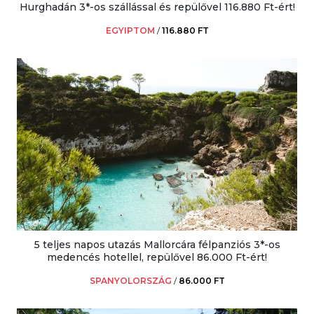
Hurghadán 3*-os szállással és repülővel 116.880 Ft-ért!
EGYIPTOM
/
116.880 FT
5 teljes napos utazás Mallorcára félpanziós 3*-os
medencés hotellel, repülővel 86.000 Ft-ért!
SPANYOLORSZÁG
/
86.000 FT