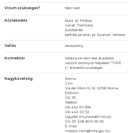
Vízum szükséges?
Nem kell
Közlekedés
busz: pl. Flixbus
vonat: Trenitalia
autóbérlés
belföldi járatok: pl. Ryanair, Volotea
Vallás
keresztény
Konnektor
többnyire nem kell átalakító,
viszont bizonyos helyeken "TYPE
L" átalakító szükséges
Nagykövetség
Róma
Cím:
Via dei Villini 12-16. 00161 Roma
Előhívó:
00-39
Telefon:
06-442 30 598
06-440 20 32
Ügyelet (munkaidőn kívül):
00-39-348-800-81-59
E-mail:
mission.rom@mfa.gov.hu