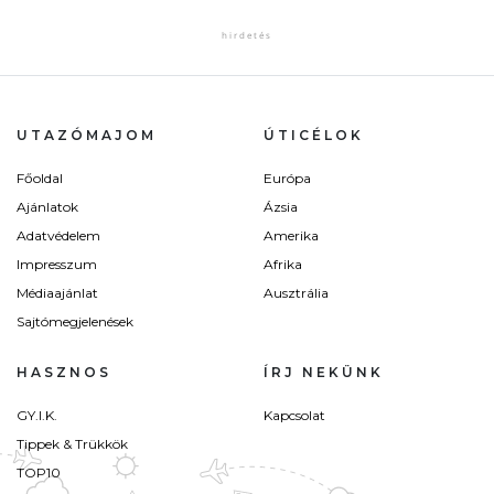
UTAZÓMAJOM
ÚTICÉLOK
Főoldal
Európa
Ajánlatok
Ázsia
Adatvédelem
Amerika
Impresszum
Afrika
Médiaajánlat
Ausztrália
Sajtómegjelenések
HASZNOS
ÍRJ NEKÜNK
GY.I.K.
Kapcsolat
Tippek & Trükkök
TOP10