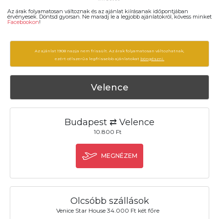
Az árak folyamatosan változnak és az ajánlat kiírásanak időpontjában
érvényesek. Döntsd gyorsan. Ne maradj le a legjobb ajánlatokról, kövess minket
Facebookon
!
Az ajánlat 1908 napja nem frissült. Az árak folyamatosan változhatnak,
ezért célszerű a legfrissebb ajánlatokat
böngészni.
Velence
Budapest ⇄ Velence
10.800 Ft
MEGNÉZEM
Olcsóbb szállások
Venice Star House 34.000 Ft két főre