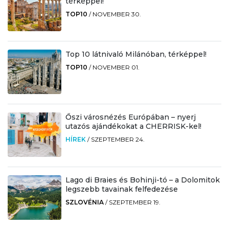
térképpel!
TOP10
/
NOVEMBER 30.
Top 10 látnivaló Milánóban, térképpel!
TOP10
/
NOVEMBER 01.
Őszi városnézés Európában – nyerj
utazós ajándékokat a CHERRISK-kel!
HÍREK
/
SZEPTEMBER 24.
Lago di Braies és Bohinji-tó – a Dolomitok
legszebb tavainak felfedezése
SZLOVÉNIA
/
SZEPTEMBER 19.