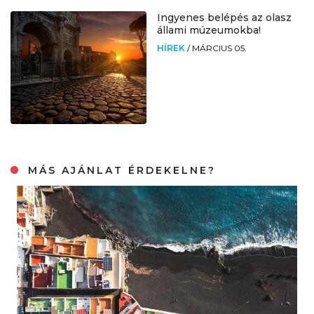
Ingyenes belépés az olasz
állami múzeumokba!
HÍREK
/
MÁRCIUS 05.
MÁS AJÁNLAT ÉRDEKELNE?