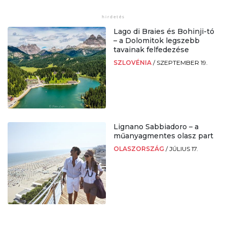
Lago di Braies és Bohinji-tó
– a Dolomitok legszebb
tavainak felfedezése
SZLOVÉNIA
/
SZEPTEMBER 19.
Lignano Sabbiadoro – a
műanyagmentes olasz part
OLASZORSZÁG
/
JÚLIUS 17.