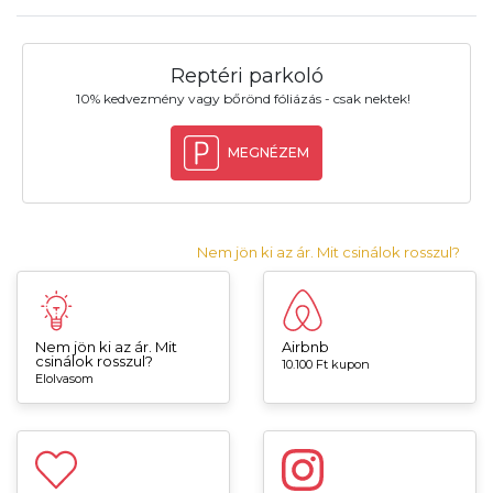
Reptéri parkoló
10% kedvezmény vagy bőrönd fóliázás - csak nektek!
MEGNÉZEM
Nem jön ki az ár. Mit csinálok rosszul?
Nem jön ki az ár. Mit
Airbnb
csinálok rosszul?
10.100 Ft kupon
Elolvasom