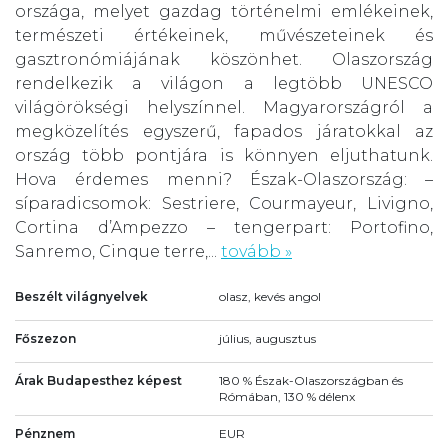
országa, melyet gazdag történelmi emlékeinek,
természeti értékeinek, művészeteinek és
gasztronómiájának köszönhet. Olaszország
rendelkezik a világon a legtöbb UNESCO
világörökségi helyszínnel. Magyarországról a
megközelítés egyszerű, fapados járatokkal az
ország több pontjára is könnyen eljuthatunk.
Hova érdemes menni? Észak-Olaszország: –
síparadicsomok: Sestriere, Courmayeur, Livigno,
Cortina d’Ampezzo – tengerpart: Portofino,
Sanremo, Cinque terre,...
tovább »
Beszélt világnyelvek
olasz, kevés angol
Főszezon
július, augusztus
Árak Budapesthez képest
180 % Észak-Olaszországban és
Rómában, 130 % délenx
Pénznem
EUR