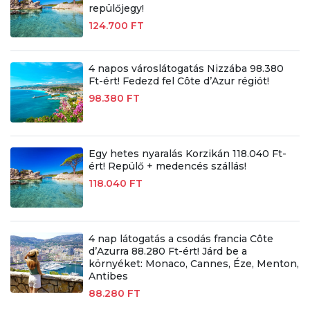
repülőjegy!
124.700 FT
4 napos városlátogatás Nizzába 98.380
Ft-ért! Fedezd fel Côte d’Azur régiót!
98.380 FT
Egy hetes nyaralás Korzikán 118.040 Ft-
ért! Repülő + medencés szállás!
118.040 FT
4 nap látogatás a csodás francia Côte
d’Azurra 88.280 Ft-ért! Járd be a
környéket: Monaco, Cannes, Éze, Menton,
Antibes
88.280 FT