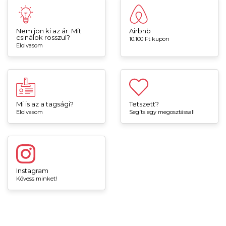
Nem jön ki az ár. Mit
Airbnb
csinálok rosszul?
10.100 Ft kupon
Elolvasom
Mi is az a tagsági?
Tetszett?
Elolvasom
Segíts egy megosztással!
Instagram
Kövess minket!