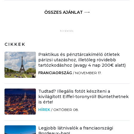
ÖSSZES AJÁNLAT
CIKKEK
Praktikus és pénztárcakímélő ötletek
párizsi utazáshoz, illetőleg rövidebb
tartózkodáshoz (avagy 4 nap 200€ alatt)
FRANCIAORSZÁG
/
NOVEMBER 17.
Tudtad? Illegális fotót készíteni a
kivilágított Eiffel-toronyról! Büntethetnek
is érte!
HÍREK
/
OKTÓBER 08.
Legjobb látnivalók a franciaországi
Bordeaux-ban!