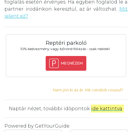
foglalás esetén érvényes. Ha egyben foglalod le a
partner irodánkon keresztül, az ár változhat.
Mit
jelent ez?
Reptéri parkoló
10% kedvezmény vagy bőrönd fóliázás - csak nektek!
MEGNÉZEM
Nem jön ki az ár. Mit csinálok rosszul?
Naptár nézet, további időpontok
ide kattintva
.
Powered by
GetYourGuide