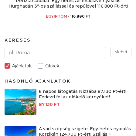
Pénztárcabarát: Egy hetes All Inclusive nyaralás
Hurghadán 3*-os szállással és repülővel 116.880 Ft-ért!
EGYIPTOM
/
116.880 FT
KERESÉS
Mehet
Ajánlatok
Cikkek
HASONLÓ AJÁNLATOK
6 napos látogatás Nizzába 87.130 Ft-ért!
Fedezd fel az előkelő környéket!
87.130 FT
A vad szépség szigete: Egy hetes nyaralás
Korzikán 124.700 Ft-ért! Szállás +