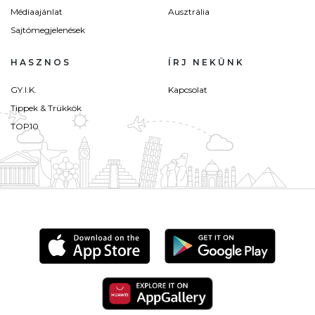
Médiaajánlat
Ausztrália
Sajtómegjelenések
HASZNOS
ÍRJ NEKÜNK
GY.I.K.
Kapcsolat
Tippek & Trükkök
TOP10