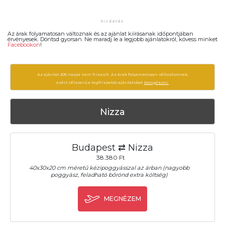
Az árak folyamatosan változnak és az ajánlat kiírásanak időpontjában
érvényesek. Döntsd gyorsan. Ne maradj le a legjobb ajánlatokról, kövess minket
Facebookon
!
Az ajánlat 205 napja nem frissült. Az árak folyamatosan változhatnak,
ezért célszerű a legfrissebb ajánlatokat
böngészni.
Nizza
Budapest ⇄ Nizza
38.380 Ft
40x30x20 cm méretű kézipoggyásszal az árban (nagyobb
poggyász, feladható bőrönd extra költség)
MEGNÉZEM