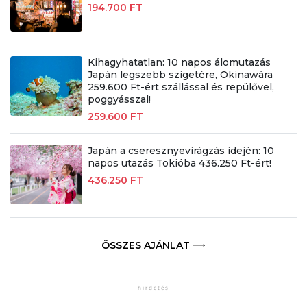
194.700 FT
Kihagyhatatlan: 10 napos álomutazás
Japán legszebb szigetére, Okinawára
259.600 Ft-ért szállással és repülővel,
poggyásszal!
259.600 FT
Japán a cseresznyevirágzás idején: 10
napos utazás Tokióba 436.250 Ft-ért!
436.250 FT
ÖSSZES AJÁNLAT