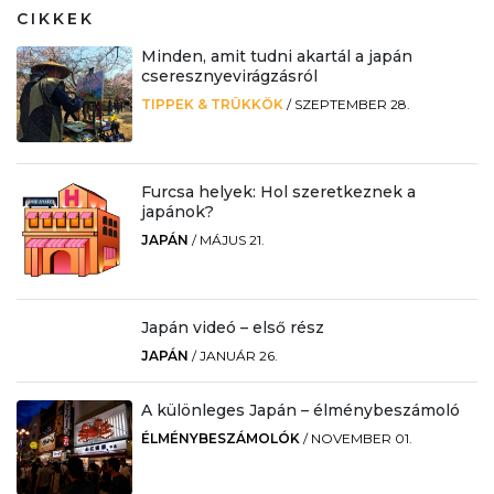
CIKKEK
Minden, amit tudni akartál a japán
cseresznyevirágzásról
TIPPEK & TRÜKKÖK
/
SZEPTEMBER 28.
Furcsa helyek: Hol szeretkeznek a
japánok?
JAPÁN
/
MÁJUS 21.
Japán videó – első rész
JAPÁN
/
JANUÁR 26.
A különleges Japán – élménybeszámoló
ÉLMÉNYBESZÁMOLÓK
/
NOVEMBER 01.