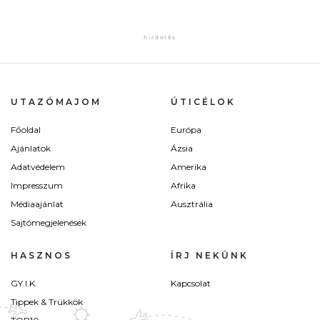
UTAZÓMAJOM
ÚTICÉLOK
Főoldal
Európa
Ajánlatok
Ázsia
Adatvédelem
Amerika
Impresszum
Afrika
Médiaajánlat
Ausztrália
Sajtómegjelenések
HASZNOS
ÍRJ NEKÜNK
GY.I.K.
Kapcsolat
Tippek & Trükkök