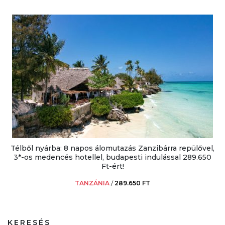
Télből nyárba: 8 napos álomutazás Zanzibárra repülővel,
3*-os medencés hotellel, budapesti indulással 289.650
Ft-ért!
TANZÁNIA
/
289.650 FT
KERESÉS