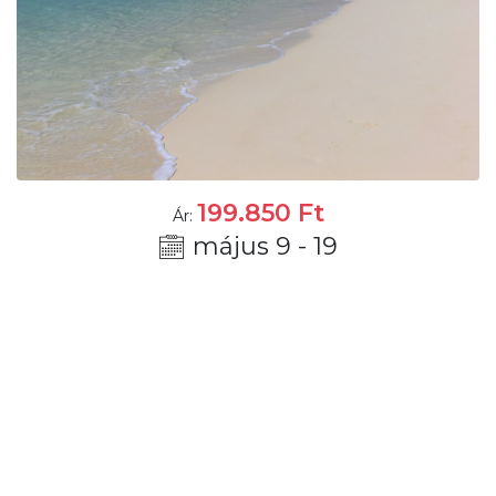
199.850
Ft
Ár:
május 9 - 19