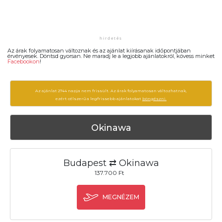
Az árak folyamatosan változnak és az ajánlat kiírásanak időpontjában
érvényesek. Döntsd gyorsan. Ne maradj le a legjobb ajánlatokról, kövess minket
Facebookon
!
Az ajánlat 2744 napja nem frissült. Az árak folyamatosan változhatnak,
ezért célszerű a legfrissebb ajánlatokat
böngészni.
Okinawa
Budapest ⇄ Okinawa
137.700 Ft
MEGNÉZEM