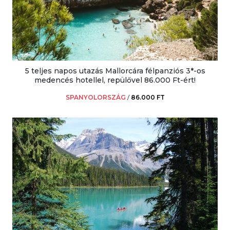
5 teljes napos utazás Mallorcára félpanziós 3*-os
medencés hotellel, repülővel 86.000 Ft-ért!
SPANYOLORSZÁG
/
86.000 FT