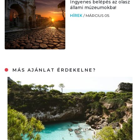
Ingyenes belépés az olasz
állami múzeumokba!
HÍREK
/
MÁRCIUS 05.
MÁS AJÁNLAT ÉRDEKELNE?