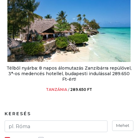
Télből nyárba: 8 napos álomutazás Zanzibárra repülővel,
3*-os medencés hotellel, budapesti indulással 289.650
Ft-ért!
TANZÁNIA
/
289.650 FT
KERESÉS
Mehet