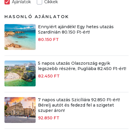
Ajánlatok
Cikkek
HASONLÓ AJÁNLATOK
Ennyiért ajándék! Egy hetes utazás
Szardínián 80.150 Ft-ért!
80.150 FT
5 napos utazás Olaszország egyik
legszebb részére, Pugliába 82.450 Ft-ért!
82.450 FT
7 napos utazás Szicíliára 92.850 Ft-ért!
Bérelj autót és fedezd fel a szigetet
szuper áron!
92.850 FT