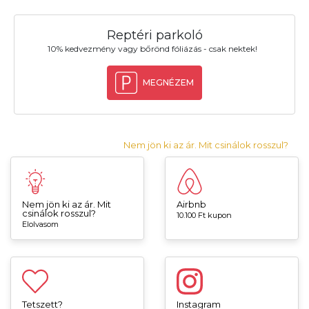
Reptéri parkoló
10% kedvezmény vagy bőrönd fóliázás - csak nektek!
MEGNÉZEM
Nem jön ki az ár. Mit csinálok rosszul?
Nem jön ki az ár. Mit
Airbnb
csinálok rosszul?
10.100 Ft kupon
Elolvasom
Tetszett?
Instagram