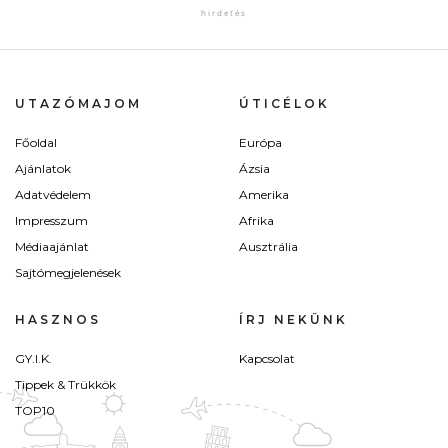
UTAZÓMAJOM
ÚTICÉLOK
Főoldal
Európa
Ajánlatok
Ázsia
Adatvédelem
Amerika
Impresszum
Afrika
Médiaajánlat
Ausztrália
Sajtómegjelenések
HASZNOS
ÍRJ NEKÜNK
GY.I.K.
Kapcsolat
Tippek & Trükkök
TOP10