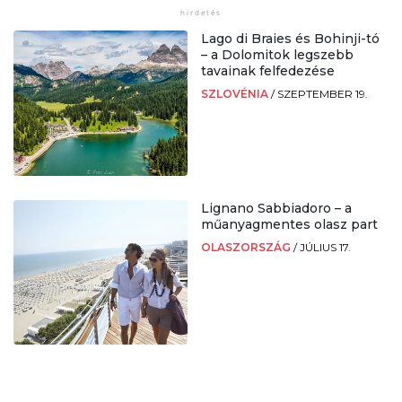
Lago di Braies és Bohinji-tó
– a Dolomitok legszebb
tavainak felfedezése
SZLOVÉNIA
/
SZEPTEMBER 19.
Lignano Sabbiadoro – a
műanyagmentes olasz part
OLASZORSZÁG
/
JÚLIUS 17.