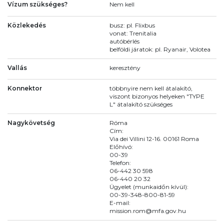
Vízum szükséges?
Nem kell
Közlekedés
busz: pl. Flixbus
vonat: Trenitalia
autóbérlés
belföldi járatok: pl. Ryanair, Volotea
Vallás
keresztény
Konnektor
többnyire nem kell átalakító,
viszont bizonyos helyeken "TYPE
L" átalakító szükséges
Nagykövetség
Róma
Cím:
Via dei Villini 12-16. 00161 Roma
Előhívó:
00-39
Telefon:
06-442 30 598
06-440 20 32
Ügyelet (munkaidőn kívül):
00-39-348-800-81-59
E-mail:
mission.rom@mfa.gov.hu