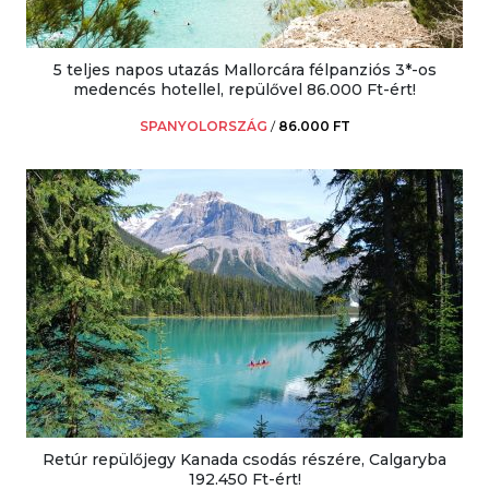
5 teljes napos utazás Mallorcára félpanziós 3*-os
medencés hotellel, repülővel 86.000 Ft-ért!
SPANYOLORSZÁG
/
86.000 FT
Retúr repülőjegy Kanada csodás részére, Calgaryba
192.450 Ft-ért!