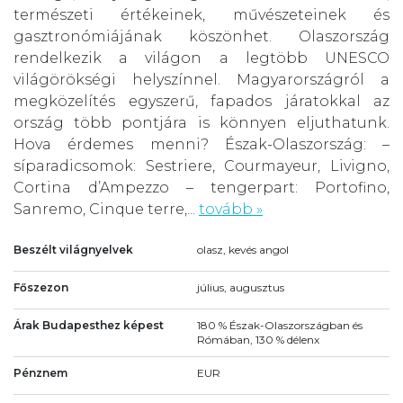
természeti értékeinek, művészeteinek és
gasztronómiájának köszönhet. Olaszország
rendelkezik a világon a legtöbb UNESCO
világörökségi helyszínnel. Magyarországról a
megközelítés egyszerű, fapados járatokkal az
ország több pontjára is könnyen eljuthatunk.
Hova érdemes menni? Észak-Olaszország: –
síparadicsomok: Sestriere, Courmayeur, Livigno,
Cortina d’Ampezzo – tengerpart: Portofino,
Sanremo, Cinque terre,...
tovább »
Beszélt világnyelvek
olasz, kevés angol
Főszezon
július, augusztus
Árak Budapesthez képest
180 % Észak-Olaszországban és
Rómában, 130 % délenx
Pénznem
EUR