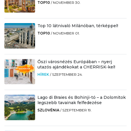
TOP10
/
NOVEMBER 30.
Top 10 látnivaló Milánóban, térképpel!
TOP10
/
NOVEMBER 01.
Őszi városnézés Európában – nyerj
utazós ajándékokat a CHERRISK-kel!
HÍREK
/
SZEPTEMBER 24.
Lago di Braies és Bohinji-tó – a Dolomitok
legszebb tavainak felfedezése
SZLOVÉNIA
/
SZEPTEMBER 19.