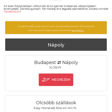
Az árak folyamatosan változnak és az ajánlat kiírásanak időpontjában
érvényesek. Döntsd gyorsan. Ne maradj le a legjobb ajánlatokról, kövess minket
Facebookon
!
Az ajánlat 2801 napja nem frissült. Az árak folyamatosan változhatnak,
ezért célszerű a legfrissebb ajánlatokat
böngészni.
Nápoly
Budapest ⇄ Nápoly
10.315 Ft
MEGNÉZEM
Olcsóbb szállások
Easy Home két főre 40.140 Ft