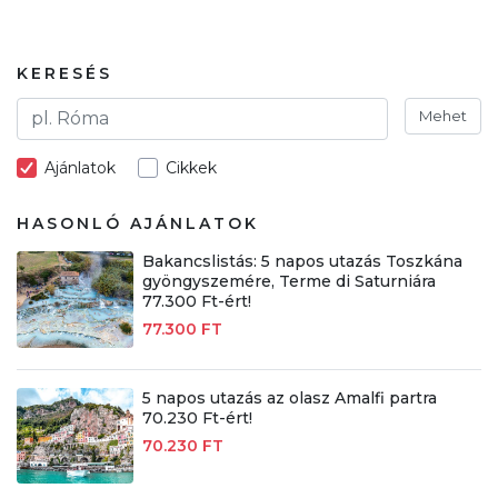
KERESÉS
Mehet
Ajánlatok
Cikkek
HASONLÓ AJÁNLATOK
Bakancslistás: 5 napos utazás Toszkána
gyöngyszemére, Terme di Saturniára
77.300 Ft-ért!
77.300 FT
5 napos utazás az olasz Amalfi partra
70.230 Ft-ért!
70.230 FT