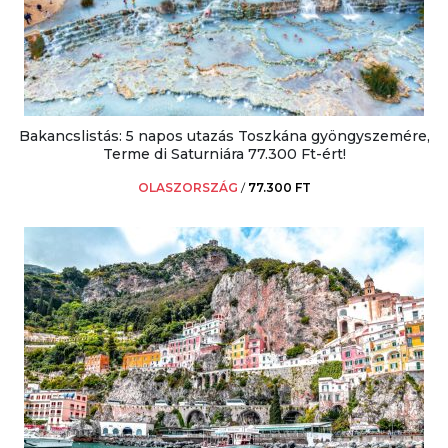
Bakancslistás: 5 napos utazás Toszkána gyöngyszemére,
Terme di Saturniára 77.300 Ft-ért!
OLASZORSZÁG
/
77.300 FT