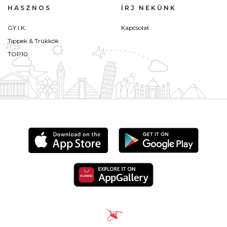
HASZNOS
ÍRJ NEKÜNK
GY.I.K.
Kapcsolat
Tippek & Trükkök
TOP10