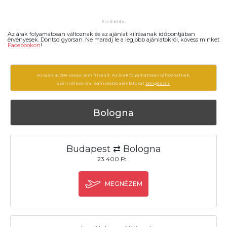
Az árak folyamatosan változnak és az ajánlat kiírásanak időpontjában
érvényesek. Döntsd gyorsan. Ne maradj le a legjobb ajánlatokról, kövess minket
Facebookon
!
Az ajánlat 204 napja nem frissült. Az árak folyamatosan változhatnak,
ezért célszerű a legfrissebb ajánlatokat
böngészni.
Bologna
Budapest ⇄ Bologna
23.400 Ft
MEGNÉZEM