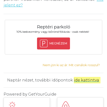
jelent ez?
Reptéri parkoló
10% kedvezmény vagy bőrönd fóliázás - csak nektek!
MEGNÉZEM
Nem jön ki az ár. Mit csinálok rosszul?
Naptár nézet, további időpontok
ide kattintva
.
Powered by
GetYourGuide