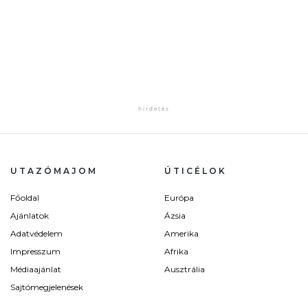
UTAZÓMAJOM
ÚTICÉLOK
Főoldal
Európa
Ajánlatok
Ázsia
Adatvédelem
Amerika
Impresszum
Afrika
Médiaajánlat
Ausztrália
Sajtómegjelenések