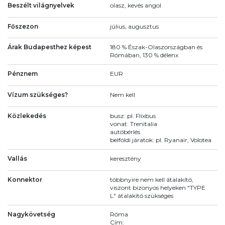
Beszélt világnyelvek
olasz, kevés angol
Főszezon
július, augusztus
Árak Budapesthez képest
180 % Észak-Olaszországban és
Rómában, 130 % délenx
Pénznem
EUR
Vízum szükséges?
Nem kell
Közlekedés
busz: pl. Flixbus
vonat: Trenitalia
autóbérlés
belföldi járatok: pl. Ryanair, Volotea
Vallás
keresztény
Konnektor
többnyire nem kell átalakító,
viszont bizonyos helyeken "TYPE
L" átalakító szükséges
Nagykövetség
Róma
Cím: