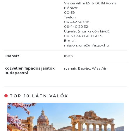
Via dei Villini 12-16. 00161 Roma
Előhívó:
00-39
Telefon:
06-442 30 598
06-440 20 32
Ügyelet (munkaidőn kívül):
00-39-348-800-81-59
E-mail:
mission.rom@mfa.gov.hu
Csapvíz
Iható
Közvetlen fapados járatok
ryanair, Easyjet, Wizz Air
Budapestről
TOP 10 LÁTNIVALÓK