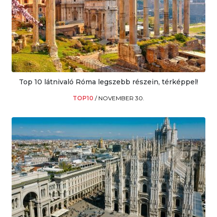
Top 10 látnivaló Róma legszebb részein, térképpel!
TOP10
/
NOVEMBER 30.