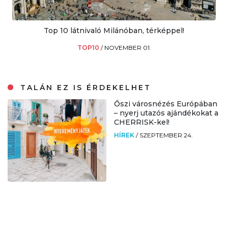
Top 10 látnivaló Milánóban, térképpel!
TOP10
/
NOVEMBER 01.
TALÁN EZ IS ÉRDEKELHET
Őszi városnézés Európában
– nyerj utazós ajándékokat a
CHERRISK-kel!
HÍREK
/
SZEPTEMBER 24.