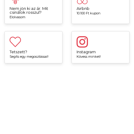
Nem jön ki az ár. Mit
Airbnb
csinálok rosszul?
10.100 Ft kupon
Elolvasom
Tetszett?
Instagram
Segíts egy megosztással!
Kövess minket!