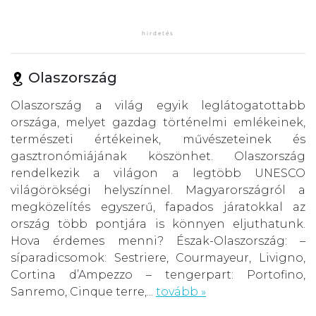
Olaszország
Olaszország a világ egyik leglátogatottabb
országa, melyet gazdag történelmi emlékeinek,
természeti értékeinek, művészeteinek és
gasztronómiájának köszönhet. Olaszország
rendelkezik a világon a legtöbb UNESCO
világörökségi helyszínnel. Magyarországról a
megközelítés egyszerű, fapados járatokkal az
ország több pontjára is könnyen eljuthatunk.
Hova érdemes menni? Észak-Olaszország: –
síparadicsomok: Sestriere, Courmayeur, Livigno,
Cortina d’Ampezzo – tengerpart: Portofino,
Sanremo, Cinque terre,...
tovább »