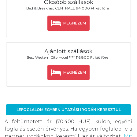
Olcsóbb szállások
Bed & Breakfast CENTRALE 94.000 Ft két főre
MEGNÉZEM
Ajánlott szállások
Best Western City Hotel **** 116.800 Ft két főre
MEGNÉZEM
LEFOGLALOM EGYBEN UTAZÁSI IRODÁN KERESZTÜL
A feltüntetett ár (70.400 HUF) külön, egyéni
foglalás esetén érvényes. Ha egyben foglalod le a
partner irodánkon keresztül, az ár változhat.
Mit