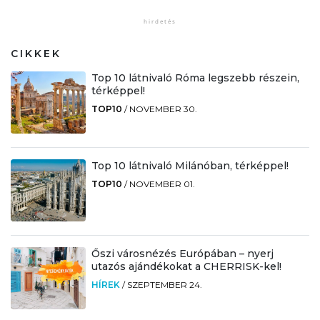
CIKKEK
Top 10 látnivaló Róma legszebb részein,
térképpel!
TOP10
/
NOVEMBER 30.
Top 10 látnivaló Milánóban, térképpel!
TOP10
/
NOVEMBER 01.
Őszi városnézés Európában – nyerj
utazós ajándékokat a CHERRISK-kel!
HÍREK
/
SZEPTEMBER 24.