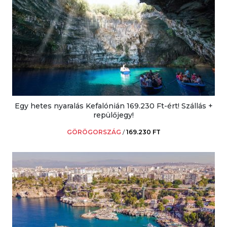
Egy hetes nyaralás Kefalónián 169.230 Ft-ért! Szállás +
repülőjegy!
GÖRÖGORSZÁG
/
169.230 FT