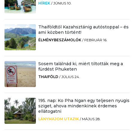
HÍREK
/
JÚNIUS 10.
Thaiföldtől Kazahsztánig autóstoppal – és
ami közben történt!
ÉLMÉNYBESZÁMOLÓK
/
FEBRUÁR 16.
Sosem találnád ki, miért tiltották meg a
fürdést Phuketen
THAIFÖLD
/
JÚLIUS 24.
195. nap: Ko Pha Ngan egy teljesen nyugis
sziget, ahova mindenkinek érdemes
ellátogatni
LÁNYMAJOM UTAZIK
/
MÁJUS 28.