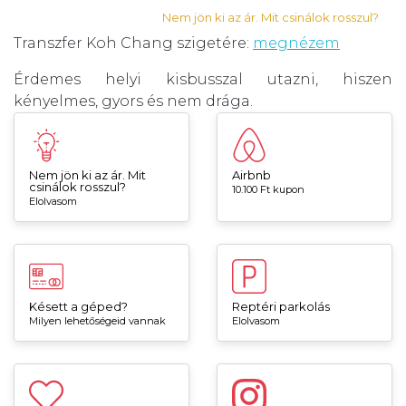
Nem jön ki az ár. Mit csinálok rosszul?
Transzfer Koh Chang szigetére:
megnézem
Érdemes helyi kisbusszal utazni, hiszen
kényelmes, gyors és nem drága.
Nem jön ki az ár. Mit
Airbnb
csinálok rosszul?
10.100 Ft kupon
Elolvasom
Késett a géped?
Reptéri parkolás
Milyen lehetőségeid vannak
Elolvasom