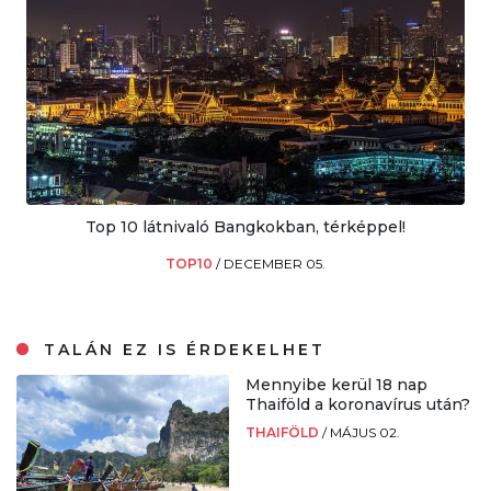
Top 10 látnivaló Bangkokban, térképpel!
TOP10
/
DECEMBER 05.
TALÁN EZ IS ÉRDEKELHET
Mennyibe kerül 18 nap
Thaiföld a koronavírus után?
THAIFÖLD
/
MÁJUS 02.