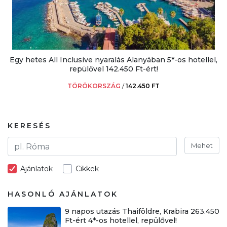
Egy hetes All Inclusive nyaralás Alanyában 5*-os hotellel,
repülővel 142.450 Ft-ért!
TÖRÖKORSZÁG
/
142.450 FT
KERESÉS
Mehet
Ajánlatok
Cikkek
HASONLÓ AJÁNLATOK
9 napos utazás Thaiföldre, Krabira 263.450
Ft-ért 4*-os hotellel, repülővel!