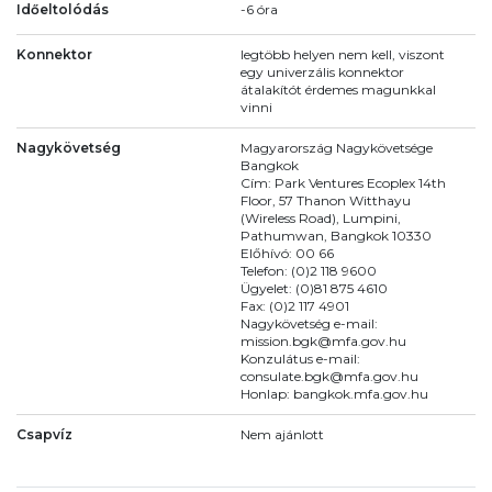
Időeltolódás
-6 óra
Konnektor
legtöbb helyen nem kell, viszont
egy univerzális konnektor
átalakítót érdemes magunkkal
vinni
Nagykövetség
Magyarország Nagykövetsége
Bangkok
Cím: Park Ventures Ecoplex 14th
Floor, 57 Thanon Witthayu
(Wireless Road), Lumpini,
Pathumwan, Bangkok 10330
Előhívó: 00 66
Telefon: (0)2 118 9600
Ügyelet: (0)81 875 4610
Fax: (0)2 117 4901
Nagykövetség e-mail:
mission.bgk@mfa.gov.hu
Konzulátus e-mail:
consulate.bgk@mfa.gov.hu
Honlap: bangkok.mfa.gov.hu
Csapvíz
Nem ajánlott