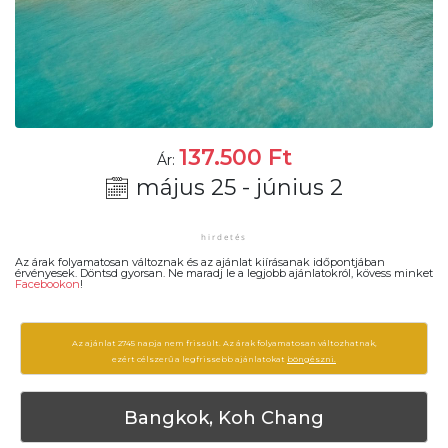
137.500
Ft
Ár:
május 25 - június 2
Az árak folyamatosan változnak és az ajánlat kiírásanak időpontjában
érvényesek. Döntsd gyorsan. Ne maradj le a legjobb ajánlatokról, kövess minket
Facebookon
!
Az ajánlat 2745 napja nem frissült. Az árak folyamatosan változhatnak,
ezért célszerű a legfrissebb ajánlatokat
böngészni.
Bangkok, Koh Chang