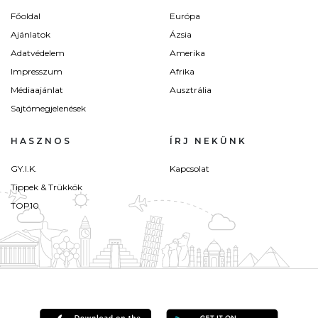
Főoldal
Európa
Ajánlatok
Ázsia
Adatvédelem
Amerika
Impresszum
Afrika
Médiaajánlat
Ausztrália
Sajtómegjelenések
HASZNOS
ÍRJ NEKÜNK
GY.I.K.
Kapcsolat
Tippek & Trükkök
TOP10