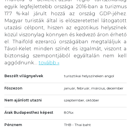
egyik legfejlettebb országa. 2016-ban a turizmus
17.7 %-kal járult hozzá az ország GDP-jéhez.
Magyar turisták által is előszeretettel látogatott
utazási célpont, hiszen az egzotikus helyszínek
közül viszonylag könnyen és kedvező áron érhető
el. Thaiföld ezerarcú országában megtaláljuk a
Távol-Kelet minden színét és izgalmát, viszont a
biztonság szempontjából egyáltalán nem kell
aggódnunk....
tovább »
Beszélt világnyelvek
turisztikai helyszíneken angol
Főszezon
január, február, március, december
Nem ajánlott utazni
szeptember, október
Árak Budapesthez képest
80%x
Pénznem
THB - Thai baht