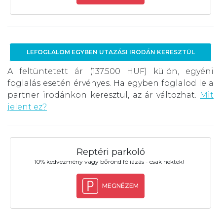
LEFOGLALOM EGYBEN UTAZÁSI IRODÁN KERESZTÜL
A feltüntetett ár (137.500 HUF) külön, egyéni
foglalás esetén érvényes. Ha egyben foglalod le a
partner irodánkon keresztül, az ár változhat.
Mit
jelent ez?
Reptéri parkoló
10% kedvezmény vagy bőrönd fóliázás - csak nektek!
MEGNÉZEM