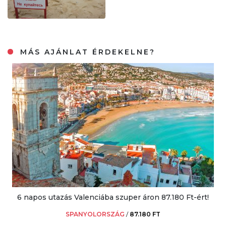
MÁS AJÁNLAT ÉRDEKELNE?
6 napos utazás Valenciába szuper áron 87.180 Ft-ért!
SPANYOLORSZÁG
/
87.180 FT