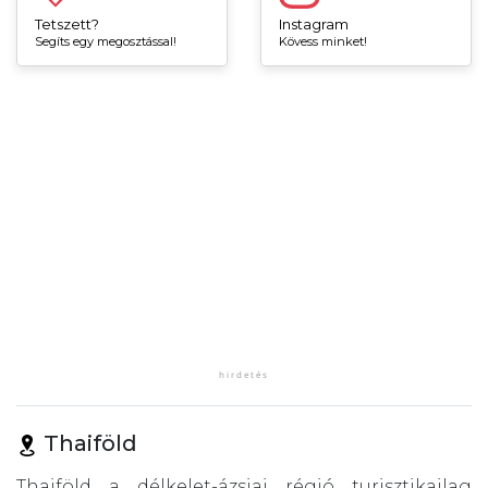
Tetszett?
Instagram
Segíts egy megosztással!
Kövess minket!
Thaiföld
Thaiföld a délkelet-ázsiai régió turisztikailag