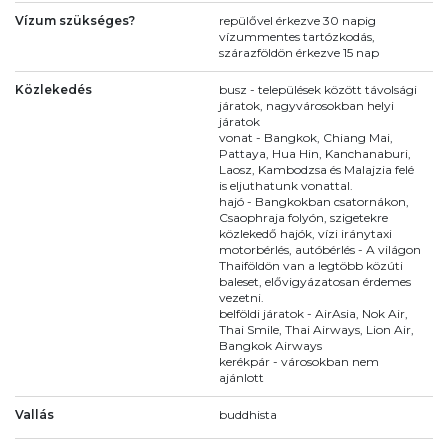
Vízum szükséges?
repülővel érkezve 30 napig
vízummentes tartózkodás,
szárazföldön érkezve 15 nap
Közlekedés
busz - települések között távolsági
járatok, nagyvárosokban helyi
járatok
vonat - Bangkok, Chiang Mai,
Pattaya, Hua Hin, Kanchanaburi,
Laosz, Kambodzsa és Malajzia felé
is eljuthatunk vonattal.
hajó - Bangkokban csatornákon,
Csaophraja folyón, szigetekre
közlekedő hajók, vízi iránytaxi
motorbérlés, autóbérlés - A világon
Thaiföldön van a legtöbb közúti
baleset, elővigyázatosan érdemes
vezetni.
belföldi járatok - AirAsia, Nok Air,
Thai Smile, Thai Airways, Lion Air,
Bangkok Airways
kerékpár - városokban nem
ajánlott
Vallás
buddhista