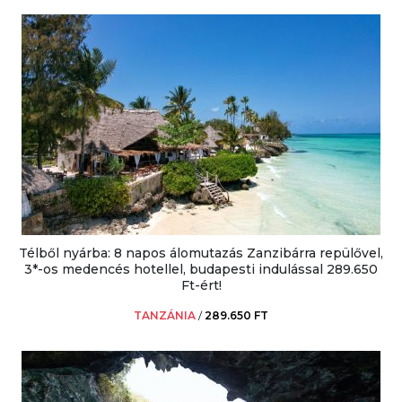
Télből nyárba: 8 napos álomutazás Zanzibárra repülővel,
3*-os medencés hotellel, budapesti indulással 289.650
Ft-ért!
TANZÁNIA
/
289.650 FT