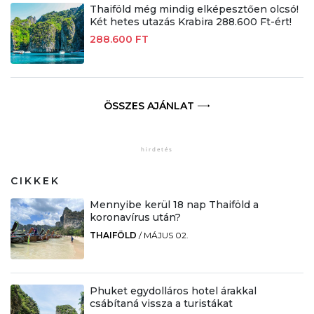
Thaiföld még mindig elképesztően olcsó!
Két hetes utazás Krabira 288.600 Ft-ért!
288.600 FT
ÖSSZES AJÁNLAT
CIKKEK
Mennyibe kerül 18 nap Thaiföld a
koronavírus után?
THAIFÖLD
/
MÁJUS 02.
Phuket egydolláros hotel árakkal
csábítaná vissza a turistákat