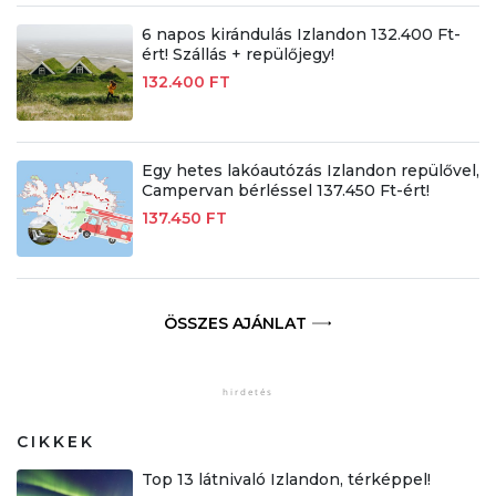
6 napos kirándulás Izlandon 132.400 Ft-
ért! Szállás + repülőjegy!
132.400 FT
Egy hetes lakóautózás Izlandon repülővel,
Campervan bérléssel 137.450 Ft-ért!
137.450 FT
ÖSSZES AJÁNLAT
CIKKEK
Top 13 látnivaló Izlandon, térképpel!