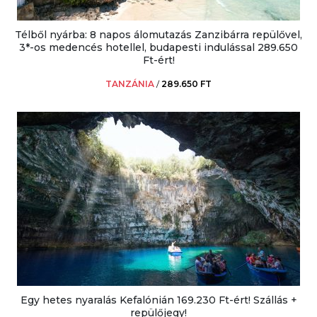
Télből nyárba: 8 napos álomutazás Zanzibárra repülővel,
3*-os medencés hotellel, budapesti indulással 289.650
Ft-ért!
TANZÁNIA
/
289.650 FT
Egy hetes nyaralás Kefalónián 169.230 Ft-ért! Szállás +
repülőjegy!