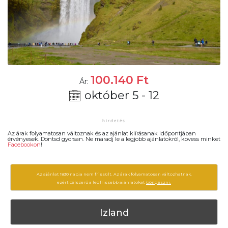
100.140
Ft
Ár:
október 5 - 12
Az árak folyamatosan változnak és az ajánlat kiírásanak időpontjában
érvényesek. Döntsd gyorsan. Ne maradj le a legjobb ajánlatokról, kövess minket
Facebookon
!
Az ajánlat 1830 napja nem frissült. Az árak folyamatosan változhatnak,
ezért célszerű a legfrissebb ajánlatokat
böngészni.
Izland