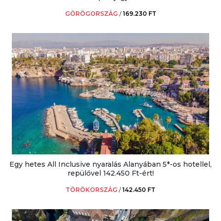
GÖRÖGORSZÁG
/
169.230 FT
Egy hetes All Inclusive nyaralás Alanyában 5*-os hotellel,
repülővel 142.450 Ft-ért!
TÖRÖKORSZÁG
/
142.450 FT