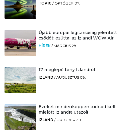
TOP10
/
OKTÓBER 07.
Újabb európai légitársaság jelentett
csődöt: ezúttal az izlandi WOW Air!
HÍREK
/
MÁRCIUS 28.
17 meglepő tény Izlandról
IZLAND
/
AUGUSZTUS 08.
Ezeket mindenképpen tudnod kell
mielőtt Izlandra utazol!
IZLAND
/
OKTÓBER 30.