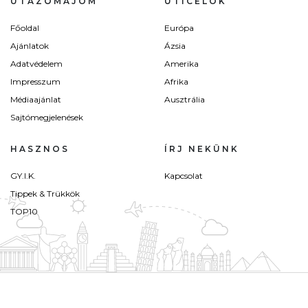
UTAZÓMAJOM
ÚTICÉLOK
Főoldal
Európa
Ajánlatok
Ázsia
Adatvédelem
Amerika
Impresszum
Afrika
Médiaajánlat
Ausztrália
Sajtómegjelenések
HASZNOS
ÍRJ NEKÜNK
GY.I.K.
Kapcsolat
Tippek & Trükkök
TOP10