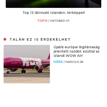
Top 13 látnivaló Izlandon, térképpel!
TOP10
/
OKTÓBER 07.
TALÁN EZ IS ÉRDEKELHET
Újabb európai légitársaság
jelentett csődöt: ezúttal az
izlandi WOW Air!
HÍREK
/
MÁRCIUS 28.