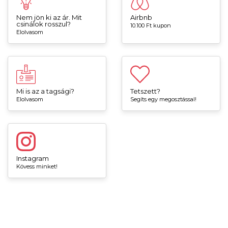
Nem jön ki az ár. Mit
Airbnb
csinálok rosszul?
10.100 Ft kupon
Elolvasom
Mi is az a tagsági?
Tetszett?
Elolvasom
Segíts egy megosztással!
Instagram
Kövess minket!