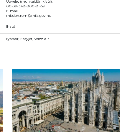
Ügyelet (munkaidőn kívül):
00-39-348-800-81-59
E-mail:
mission.rom@mfa.gov.hu
Iható
ryanair, Easyjet, Wizz Air