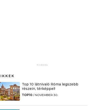
CIKKEK
Top 10 látnivaló Róma legszebb
részein, térképpel!
TOP10
/
NOVEMBER 30.