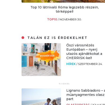
Top 10 látnivaló Róma legszebb részein,
térképpel!
TOP10
/
NOVEMBER 30.
TALÁN EZ IS ÉRDEKELHET
Őszi városnézés
Európában – nyerj
utazós ajándékokat a
CHERRISK-kel!
HÍREK
/
SZEPTEMBER 24.
Lignano Sabbiadoro – 
műanyagmentes olasz
part
OLASZORSZÁG
/
JÚLIUS 17