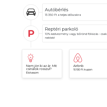
Autóbérlés
13.350 Ft a teljes időszakra
Reptéri parkoló
P
10% kedvezmény vagy bőrönd fóliázás - csak
nektek!
Nem jön ki az ár. Mit
Airbnb
csinálok rosszul?
10.100 Ft kupon
Elolvasom