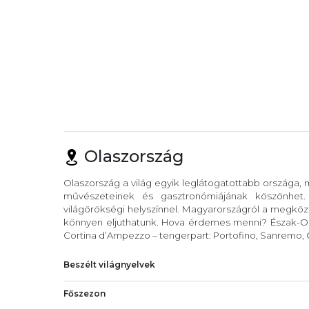
Olaszország
Olaszország a világ egyik leglátogatottabb országa,
művészeteinek és gasztronómiájának köszönhet
világörökségi helyszínnel. Magyarországról a megköze
könnyen eljuthatunk. Hova érdemes menni? Észak-Ola
Cortina d’Ampezzo – tengerpart: Portofino, Sanremo, C
Beszélt világnyelvek
Főszezon