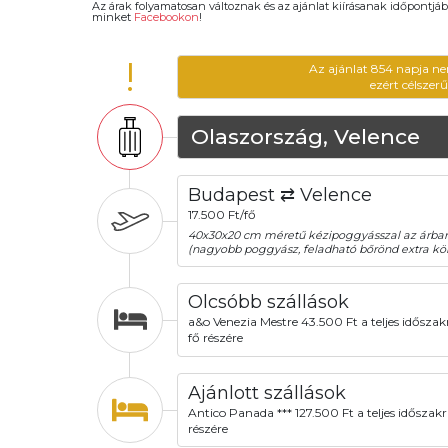
Az árak folyamatosan változnak és az ajánlat kiírásanak időpontjáb
minket
Facebookon
!
!
Az ajánlat 854 napja ne
ezért célszer
Olaszország, Velence
Budapest ⇄ Velence
17.500 Ft/fő
40x30x20 cm méretű kézipoggyásszal az árba
(nagyobb poggyász, feladható bőrönd extra köl
Olcsóbb szállások
a&o Venezia Mestre 43.500 Ft a teljes időszak
fő részére
Ajánlott szállások
Antico Panada *** 127.500 Ft a teljes időszakr
részére