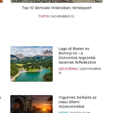
Top 10 látnivaló Milánóban, térképpel!
TOP10
/
NOVEMBER 01.
Lago di Braies és
Bohinji-tó – a
Dolomitok legszebb
tavainak felfedezése
SZLOVÉNIA
/
SZEPTEMBER
19.
a
Ingyenes belépés az
olasz állami
múzeumokba!
.
HÍREK
/
MÁRCIUS 05.