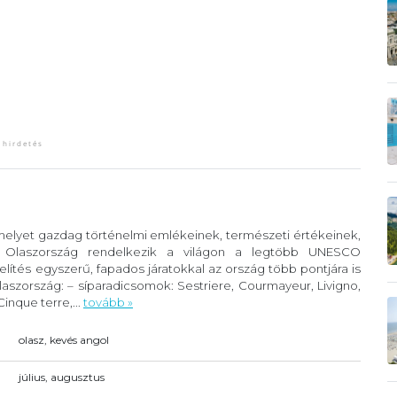
 melyet gazdag történelmi emlékeinek, természeti értékeinek,
. Olaszország rendelkezik a világon a legtöbb UNESCO
lítés egyszerű, fapados járatokkal az ország több pontjára is
szország: – síparadicsomok: Sestriere, Courmayeur, Livigno,
inque terre,...
tovább »
olasz, kevés angol
július, augusztus