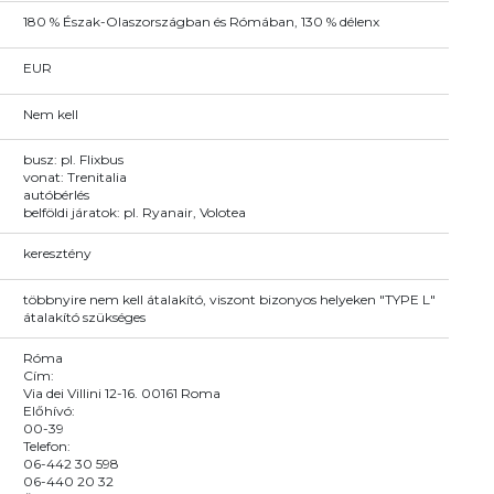
180 % Észak-Olaszországban és Rómában, 130 % délenx
EUR
Nem kell
busz: pl. Flixbus
vonat: Trenitalia
autóbérlés
belföldi járatok: pl. Ryanair, Volotea
keresztény
többnyire nem kell átalakító, viszont bizonyos helyeken "TYPE L"
átalakító szükséges
Róma
Cím:
Via dei Villini 12-16. 00161 Roma
Előhívó:
00-39
Telefon:
06-442 30 598
06-440 20 32