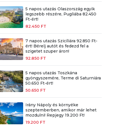
5 napos utazás Olaszország egyik
legszebb részére, Pugliába 82.450
Ft-ért!
82.450 FT
7 napos utazás Szicíliára 92.850 Ft-
ért! Bérelj autót és fedezd fel a
szigetet szuper áron!
92.850 FT
5 napos utazás Toszkána
gyöngyszemére, Terme di Saturniára
50.650 Ft-ért!
50.650 FT
Irány Nápoly és környéke
szeptemberben, amikor már lehet
mozdulni! Repjegy 19.200 Ft!
19.200 FT