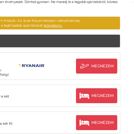
an érvényesek. Döntsd gyorsan. Ne maradj le a legjobb ajánlatokról, kövess
m frissült. Az árak folyamatosan változhatnak,
ű a legfrissebb ajánlatokat
böngészni.
MEGNÉZEM
n
tség)
MEGNÉZEM
ra két
MEGNÉZEM
a két fő