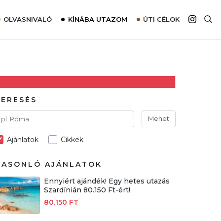
OLVASNIVALÓ
KÍNÁBA UTAZOM
ÚTI CÉLOK
Top 10 látnivalók térképpel
Európa
Tudnivalók az ajánlatok lefoglalásához
Ázsia
Tippek & Trükkök
Amerika
Utazómajom – CitySIM kártya a világutazóknak
Afrika
KERESÉS
Interjú
Ausztrália
Mehet
Élménybeszámolók
Ajánlatok
Cikkek
Szállodalátogatás
Sajtómegjelenések
HASONLÓ AJÁNLATOK
Ennyiért ajándék! Egy hetes utazás
Szardínián 80.150 Ft-ért!
80.150 FT