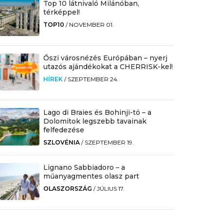
Top 10 látnivaló Milánóban,
térképpel!
TOP10
/
NOVEMBER 01.
Őszi városnézés Európában – nyerj
utazós ajándékokat a CHERRISK-kel!
HÍREK
/
SZEPTEMBER 24.
Lago di Braies és Bohinji-tó – a
Dolomitok legszebb tavainak
felfedezése
SZLOVÉNIA
/
SZEPTEMBER 19.
Lignano Sabbiadoro – a
műanyagmentes olasz part
OLASZORSZÁG
/
JÚLIUS 17.