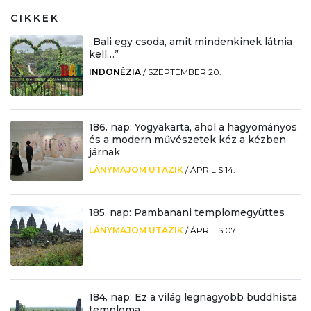
CIKKEK
„Bali egy csoda, amit mindenkinek látnia
kell…”
INDONÉZIA
/
SZEPTEMBER 20.
186. nap: Yogyakarta, ahol a hagyományos
és a modern művészetek kéz a kézben
járnak
LÁNYMAJOM UTAZIK
/
ÁPRILIS 14.
185. nap: Pambanani templomegyüttes
LÁNYMAJOM UTAZIK
/
ÁPRILIS 07.
184. nap: Ez a világ legnagyobb buddhista
temploma