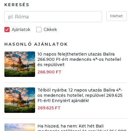
KERESÉS
Mehet
Ajánlatok
Cikkek
HASONLÓ AJÁNLATOK
10 napos felejthetetlen utazás Balira
266.900 Ft-ért medencés 4*-os hotellel
és repülővel!
266.900 FT
Télből nyárba: 12 napos utazás Balira 4*-
os medencés hotellel, repülővel 269.625
Ft-ért! Ennyiért ajándék!
269.625 FT
Ha hiszed, ha nem: Két hét Bali