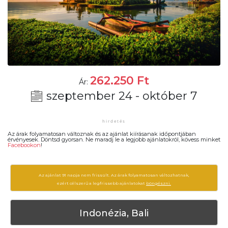
262.250
Ft
Ár:
szeptember 24 - október 7
Az árak folyamatosan változnak és az ajánlat kiírásanak időpontjában
érvényesek. Döntsd gyorsan. Ne maradj le a legjobb ajánlatokról, kövess minket
Facebookon
!
Az ajánlat 91 napja nem frissült. Az árak folyamatosan változhatnak,
ezért célszerű a legfrissebb ajánlatokat
böngészni.
Indonézia, Bali