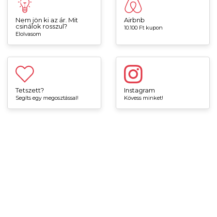
Nem jön ki az ár. Mit
Airbnb
csinálok rosszul?
10.100 Ft kupon
Elolvasom
Tetszett?
Instagram
Segíts egy megosztással!
Kövess minket!