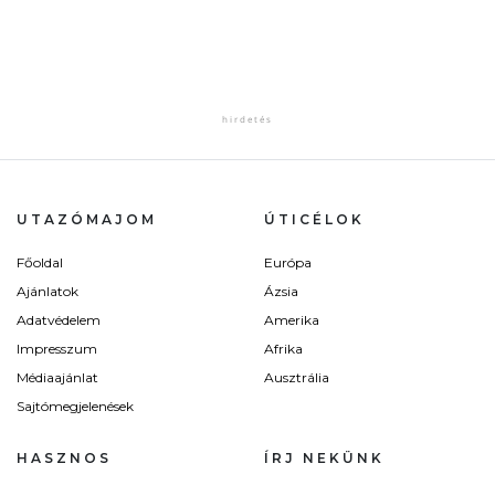
UTAZÓMAJOM
ÚTICÉLOK
Főoldal
Európa
Ajánlatok
Ázsia
Adatvédelem
Amerika
Impresszum
Afrika
Médiaajánlat
Ausztrália
Sajtómegjelenések
HASZNOS
ÍRJ NEKÜNK