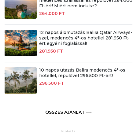
medencés szállással és repülővel 264.000
Ft-ért! Miért nem indulsz?
264.000 FT
12 napos álomutazás Balira Qatar Airways-
szel, medencés 4*-os hotellel 281.950 Ft-
ért egyéni foglalással!
281.950 FT
10 napos utazás Balira medencés 4*-os
hotellel, repülővel 296.500 Ft-ért!
296.500 FT
ÖSSZES AJÁNLAT