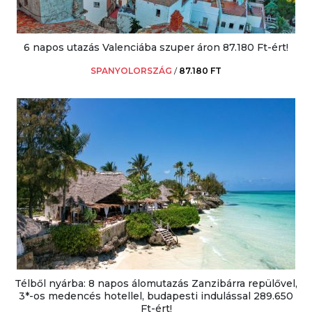
6 napos utazás Valenciába szuper áron 87.180 Ft-ért!
SPANYOLORSZÁG
/
87.180 FT
Télből nyárba: 8 napos álomutazás Zanzibárra repülővel,
3*-os medencés hotellel, budapesti indulással 289.650
Ft-ért!