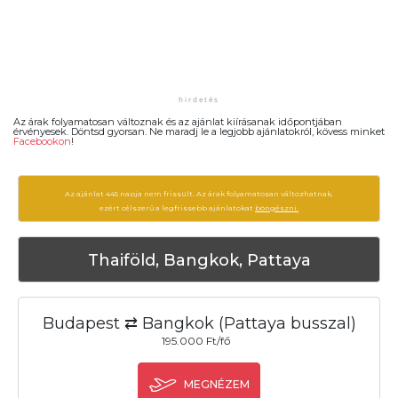
Az árak folyamatosan változnak és az ajánlat kiírásanak időpontjában
érvényesek. Döntsd gyorsan. Ne maradj le a legjobb ajánlatokról, kövess minket
Facebookon
!
Az ajánlat 445 napja nem frissült. Az árak folyamatosan változhatnak,
ezért célszerű a legfrissebb ajánlatokat
böngészni.
Thaiföld, Bangkok, Pattaya
Budapest ⇄ Bangkok (Pattaya busszal)
195.000 Ft/fő
MEGNÉZEM