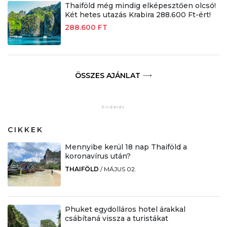
Thaiföld még mindig elképesztően olcsó!
Két hetes utazás Krabira 288.600 Ft-ért!
288.600 FT
ÖSSZES AJÁNLAT
CIKKEK
Mennyibe kerül 18 nap Thaiföld a
koronavírus után?
THAIFÖLD
/
MÁJUS 02.
Phuket egydolláros hotel árakkal
csábítaná vissza a turistákat