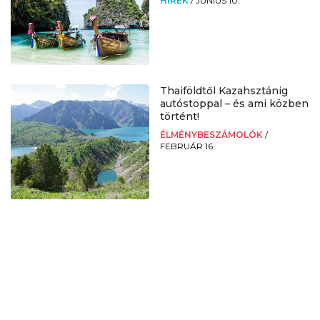
HÍREK
/
JÚNIUS 10.
Thaiföldtől Kazahsztánig
autóstoppal – és ami közben
történt!
ÉLMÉNYBESZÁMOLÓK
/
FEBRUÁR 16.