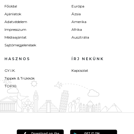
Főoldal
Európa
Ajánlatok
Ázsia
Adatvédelem
Amerika
Impresszum
Afrika
Médiaajánlat
Ausztrália
Sajtómegjelenések
HASZNOS
ÍRJ NEKÜNK
GY.I.K.
Kapcsolat
Tippek & Trükkök
TOP10