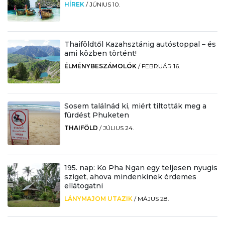
HÍREK
/
JÚNIUS 10.
Thaiföldtől Kazahsztánig autóstoppal – és
ami közben történt!
ÉLMÉNYBESZÁMOLÓK
/
FEBRUÁR 16.
Sosem találnád ki, miért tiltották meg a
fürdést Phuketen
THAIFÖLD
/
JÚLIUS 24.
195. nap: Ko Pha Ngan egy teljesen nyugis
sziget, ahova mindenkinek érdemes
ellátogatni
LÁNYMAJOM UTAZIK
/
MÁJUS 28.