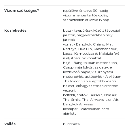
Vízum szükséges?
repülővel érkezve 30 napig
vízummentes tartózkodás,
szárazföldön érkezve 15 nap
Közlekedés
busz - települések között távolsági
járatok, nagyvárosokban helyi
járatok
vonat - Bangkok, Chiang Mai,
Pattaya, Hua Hin, Kanchanaburi,
Laosz, Kambodzsa és Malajzia felé
is eljuthatunk vonattal.
hajó - Bangkokban csatornákon,
Csaophraja folyón, szigetekre
közlekedő hajók, vízi iránytaxi
motorbérlés, autóbérlés - A világon
Thaiföldön van a legtöbb közúti
baleset, elővigyázatosan érdemes
vezetni.
belföldi járatok - AirAsia, Nok Air,
Thai Smile, Thai Airways, Lion Air,
Bangkok Airways
kerékpár - városokban nem
ajánlott
Vallás
buddhista