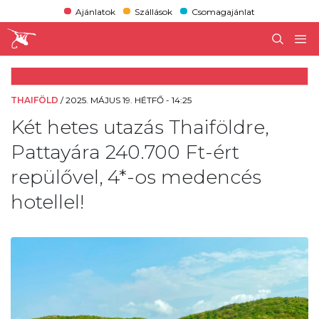
Ajánlatok
Szállások
Csomagajánlat
THAIFÖLD
/
2025. MÁJUS 19. HÉTFŐ - 14:25
Két hetes utazás Thaiföldre,
Pattayára 240.700 Ft-ért
repülővel, 4*-os medencés
hotellel!