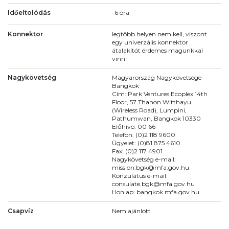
Időeltolódás
-6 óra
Konnektor
legtöbb helyen nem kell, viszont
egy univerzális konnektor
átalakítót érdemes magunkkal
vinni
Nagykövetség
Magyarország Nagykövetsége
Bangkok
Cím: Park Ventures Ecoplex 14th
Floor, 57 Thanon Witthayu
(Wireless Road), Lumpini,
Pathumwan, Bangkok 10330
Előhívó: 00 66
Telefon: (0)2 118 9600
Ügyelet: (0)81 875 4610
Fax: (0)2 117 4901
Nagykövetség e-mail:
mission.bgk@mfa.gov.hu
Konzulátus e-mail:
consulate.bgk@mfa.gov.hu
Honlap: bangkok.mfa.gov.hu
Csapvíz
Nem ajánlott