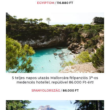
EGYIPTOM
/
116.880 FT
5 teljes napos utazás Mallorcára félpanziós 3*-os
medencés hotellel, repülővel 86.000 Ft-ért!
SPANYOLORSZÁG
/
86.000 FT