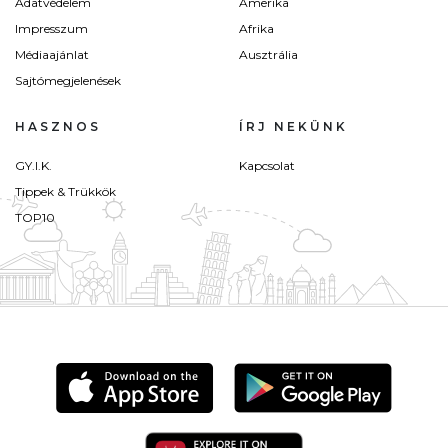
Adatvédelem
Amerika
Impresszum
Afrika
Médiaajánlat
Ausztrália
Sajtómegjelenések
HASZNOS
ÍRJ NEKÜNK
GY.I.K.
Kapcsolat
Tippek & Trükkök
TOP10