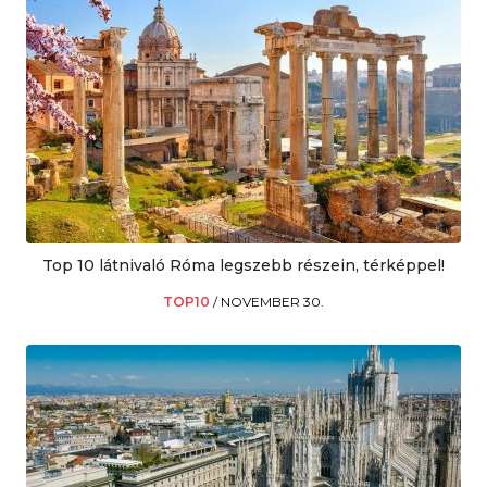
Top 10 látnivaló Róma legszebb részein, térképpel!
TOP10
/
NOVEMBER 30.