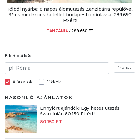
Télből nyárba: 8 napos álomutazás Zanzibárra repülővel,
3*-os medencés hotellel, budapesti indulással 289.650
Ft-ért!
TANZÁNIA
/
289.650 FT
KERESÉS
Mehet
Ajánlatok
Cikkek
HASONLÓ AJÁNLATOK
Ennyiért ajándék! Egy hetes utazás
Szardínián 80.150 Ft-ért!
80.150 FT