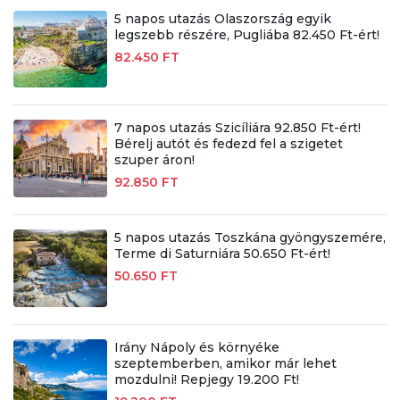
5 napos utazás Olaszország egyik
legszebb részére, Pugliába 82.450 Ft-ért!
82.450 FT
7 napos utazás Szicíliára 92.850 Ft-ért!
Bérelj autót és fedezd fel a szigetet
szuper áron!
92.850 FT
5 napos utazás Toszkána gyöngyszemére,
Terme di Saturniára 50.650 Ft-ért!
50.650 FT
Irány Nápoly és környéke
szeptemberben, amikor már lehet
mozdulni! Repjegy 19.200 Ft!