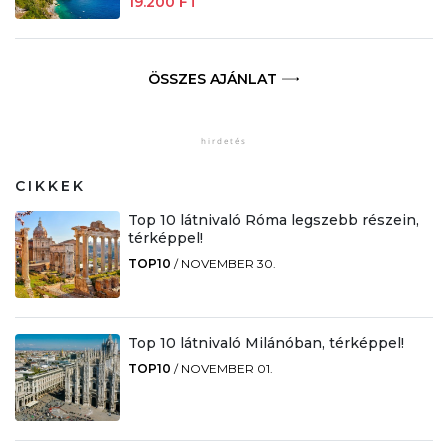
19.200 FT
ÖSSZES AJÁNLAT
CIKKEK
Top 10 látnivaló Róma legszebb részein,
térképpel!
TOP10
/
NOVEMBER 30.
Top 10 látnivaló Milánóban, térképpel!
TOP10
/
NOVEMBER 01.