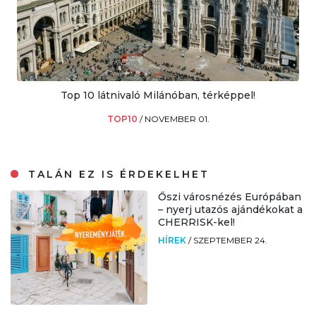
Top 10 látnivaló Milánóban, térképpel!
TOP10
/
NOVEMBER 01.
TALÁN EZ IS ÉRDEKELHET
Őszi városnézés Európában
– nyerj utazós ajándékokat a
CHERRISK-kel!
HÍREK
/
SZEPTEMBER 24.