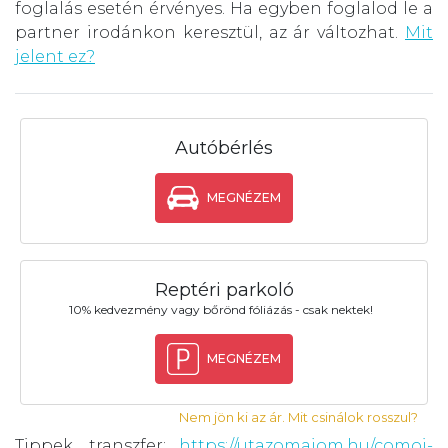
foglalás esetén érvényes. Ha egyben foglalod le a
partner irodánkon keresztül, az ár változhat.
Mit
jelent ez?
Autóbérlés
MEGNÉZEM
Reptéri parkoló
10% kedvezmény vagy bőrönd fóliázás - csak nektek!
MEGNÉZEM
Nem jön ki az ár. Mit csinálok rosszul?
Tippek, transzfer:
https://utazomajom.hu/comoi-