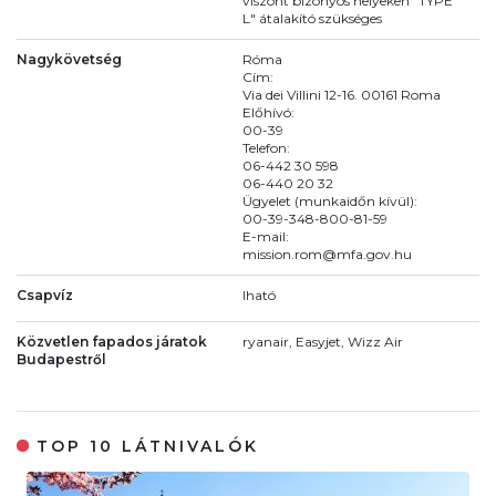
viszont bizonyos helyeken "TYPE
L" átalakító szükséges
Nagykövetség
Róma
Cím:
Via dei Villini 12-16. 00161 Roma
Előhívó:
00-39
Telefon:
06-442 30 598
06-440 20 32
Ügyelet (munkaidőn kívül):
00-39-348-800-81-59
E-mail:
mission.rom@mfa.gov.hu
Csapvíz
Iható
Közvetlen fapados járatok
ryanair, Easyjet, Wizz Air
Budapestről
TOP 10 LÁTNIVALÓK