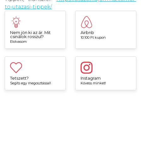
to-utazasi-tippek/
Nem jön ki az ár. Mit
Airbnb
csinálok rosszul?
10.100 Ft kupon
Elolvasom
Tetszett?
Instagram
Segíts egy megosztással!
Kövess minket!