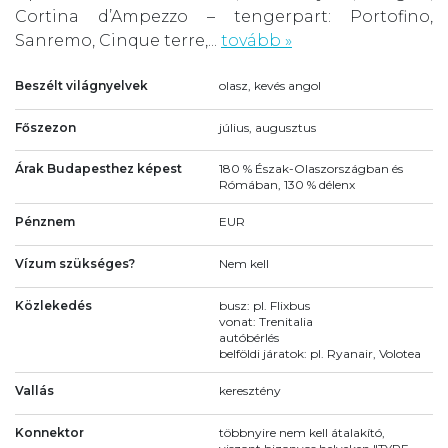
Cortina d’Ampezzo – tengerpart: Portofino,
Sanremo, Cinque terre,...
tovább »
Beszélt világnyelvek
olasz, kevés angol
Főszezon
július, augusztus
Árak Budapesthez képest
180 % Észak-Olaszországban és
Rómában, 130 % délenx
Pénznem
EUR
Vízum szükséges?
Nem kell
Közlekedés
busz: pl. Flixbus
vonat: Trenitalia
autóbérlés
belföldi járatok: pl. Ryanair, Volotea
Vallás
keresztény
Konnektor
többnyire nem kell átalakító,