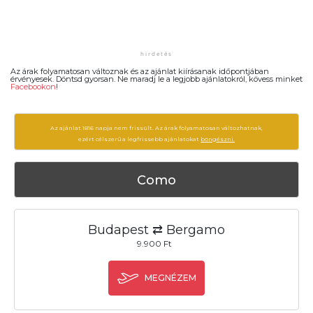
Az árak folyamatosan változnak és az ajánlat kiírásanak időpontjában
érvényesek. Döntsd gyorsan. Ne maradj le a legjobb ajánlatokról, kövess minket
Facebookon
!
Az ajánlat 1816 napja nem frissült. Az árak folyamatosan változhatnak,
ezért célszerű a legfrissebb ajánlatokat
böngészni.
Como
Budapest ⇄ Bergamo
9.900 Ft
MEGNÉZEM